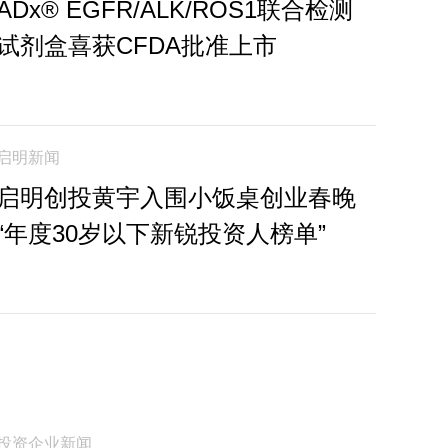
ADx® EGFR/ALK/ROS1联合检测
试剂盒喜获CFDA批准上市
启明新闻
启明创投黄宇入围小饭桌创业春晚
“年度30岁以下新锐投资人榜单”
投资企业新闻