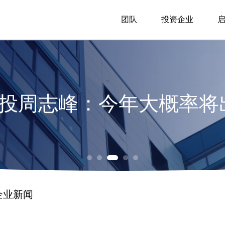
团队
投资企业
明创投邝子平：中国的人工
hel：中国或将有12%的GDP
明创投陈侃：AI对生物医药
资金
创投周志峰：今年大概率将出
明创投邝子平：中国的人工
明创投胡旭波：十年沉浮，
明创投陈侃：AI对生物医药
资金
企业新闻