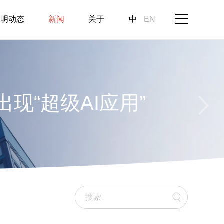
启明动态
新闻
关于
中
EN
智能投资并不过热，理
来自医疗领域
行业的变革已经显现
现“超级AI应用”
智能投资并不过热，理
创新药进入长期可投资
行业的变革已经显现