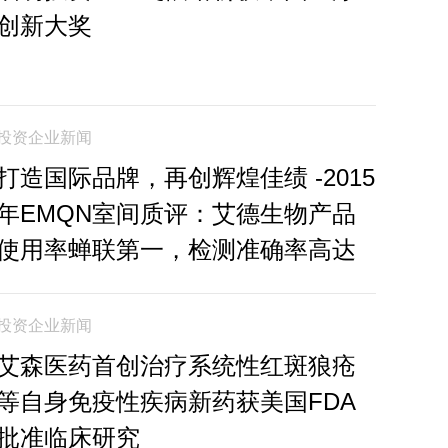
创新大奖
投资企业新闻
打造国际品牌，再创辉煌佳绩 -2015
年EMQN室间质评：艾德生物产品
使用率蝉联第一，检测准确率高达
99.4%
投资企业新闻
艾森医药首创治疗系统性红斑狼疮
等自身免疫性疾病新药获美国FDA
批准临床研究