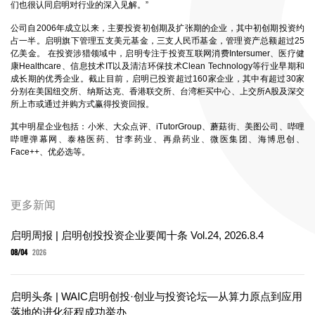
们也很认同启明对行业的深入见解。”
公司自2006年成立以来，主要投资初创期及扩张期的企业，其中初创期投资约
占一半。启明旗下管理五支美元基金，三支人民币基金，管理资产总额超过25
亿美金。 在投资涉猎领域中，启明专注于投资互联网消费Intersumer、医疗健
康Healthcare、信息技术IT以及清洁环保技术Clean Technology等行业早期和
成长期的优秀企业。截止目前，启明已投资超过160家企业，其中有超过30家
分别在美国纽交所、纳斯达克、香港联交所、台湾柜买中心、上交所A股及深交
所上市或通过并购方式赢得投资回报。
其中明星企业包括：小米、大众点评、iTutorGroup、蘑菇街、美图公司、哔哩
哔哩弹幕网、泰格医药、甘李药业、再鼎药业、微医集团、海博思创、
Face++、优必选等。
更多新闻
启明周报 | 启明创投投资企业要闻十条 Vol.24, 2026.8.4
08/04
2026
启明头条 | WAIC启明创投·创业与投资论坛—从算力原点到应用
落地的进化征程成功举办