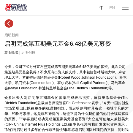
中
EN
启明新闻
启明完成第五期美元基金6.48亿美元募资
2016/02/02
| 启明创投
今天，公司正式对外宣布已完成第五期美元基金6.48亿美元的募资。此次公司
第五期美元基金获得了不少原有出资人的支持，其中包括普林斯顿大学、麻省
理工大学、罗伯特伍德约翰逊基金(Robert Wood Johnson Foundation)、杜克
大学、凯门资本(Commonfund)、霍尔资本(Hall Capital Partners)、马约基金
会(Mayo Foundation)和迪特里希基金会(The Dietrich Foundation)等。
众多出资人对启明第五期基金的募集完成表示祝贺，迪特里希基金会(The
Dietrich Foundation)总裁兼首席投资官Ed Grefenstette表示，“今天中国的创业
市场呈现出比以往更多的机遇和挑战，而启明则同时具备这一领域非凡的才
华、经验与素养，这是非常难得的，这也正是为什么我们坚信他们会续写辉煌
的原因。” “恭喜启明成功完成第五期美元基金募资!”大众点评创始人兼新美大
(CIP- China Internet Plus Holdings Ltd.)董事长张涛向我们发来祝贺并表示，
“我们与启明过往多年的合作非常愉快!非常感谢启明团队对我们的支持，同时我