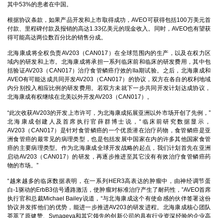
其中53%的患者在中国。
根据协议条款，如果产品开发和上市取得成功，AVEO可获得包括100万美元首
付款、里程碑付款及报销的高达1.33亿美元的现金收入。同时，AVEO也有望获
得可能高达两位数百分比的销售分成。
北海康成将全权负责AV203（CAN017）在全球范围内的生产，以及在权力区
域内的研发和上市。北海康成将承担一系列临床前和临床的研发费用，其中包
括验证AV203（CAN017）治疗食管鳞癌疗效的IIa期试验。之后，北海康成和
AVEO有可能达成共同开发AV203（CAN017）的协议，双方在各自的权利地域
内分别投入相应比例的研发费用。若双方未就下一步共同开发计划达成协议，
北海康成有权继续在北美以外开发AV203（CAN017）。
“此次收获AV203的开发上市许可，为北海康成拓展亚洲以外市场开创了先例，”
北海康成创建人及首席执行官薛群博士说，“临床前研究数据显示，
AV203（CAN017）是针对食管鳞癌的一个优质潜在治疗药物，食管鳞癌是亚
洲食管癌的最常见的病理类型，也是包括发展中国家在内的许多其他国家食管
癌的主要病理类型。作为北海康成全球开发战略的起点，我们计划首先在亚洲
启动AV203（CAN017）的研发，再逐步推进至其它没有有效治疗食管鳞癌药
物的市场。”
“越来越多的临床数据表明，在一系列HER3高表达的肿瘤中，由神经调节蛋
白-1驱动的ErbB3信号通路激活，使肿瘤对标准治疗产生了耐药性，”AVEO首席
执行官和总裁Michael Bailey说道，“与北海康成这个有使命感的伙伴签署这份
协议并发挥他们的优势，能进一步推进AV203的研发进程。北海康成核心团队
荟萃了原健赞、Synageva和其它领先的创新公司的具有行业资深经验的企业高