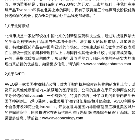
管。更为重要的是，我们保留了AV203在北美开发、上市的权利，使我们在主
导产品Tivozanib即将在北美上市的同时，拥有了获得第三个临床研发阶段优质
候选药物的机会，使AVEO肿瘤治疗产品线更加雄厚。”
1关于北海康成
北海康成是一家总部设在中国北京的创新型医药科技企业，通过对接世界最大
的生命高科技医药产品线与全球增长最快、潜力最大的应用市场，以加速高
端、特效的医药产品在中国和亚洲的市场化。北海康成的核心竞争力不仅表现
在世界级一流的顾问和管理团队上，与同行业其他企业相较，北海康成筛选、
评估、获取优质项目的能力，项目执行及管理能力，临床开发的科研实力均表
现出其超群的优越性。如需更多信息，请访问：
www.canbridgepharma.com
2关于AVEO
AVEO是一家美国生物制药公司，致力于靶向抗肿瘤候选药物的研发和上市，以
及开发其他健康领域内未被满足的医疗需要。公司的重点在于开发和商业化其
主导候选药物tivozanib，一个有效的、特异性强的、长半衰期的血管内皮生长
因子抑制剂1、2和3受体，在北美用于治疗肾细胞癌和其他癌症。AVEO利用多
个合作开发和商业化tivozanib，开发在世界范围内非肿瘤适应症和北美区域外
的肿瘤适应症，同步推进它在创新抗癌和治疗恶病质(消耗综合征)的产品线。如
需更多信息，请前往：
www.aveooncology.com