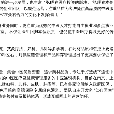
堂的进一步发展，也丰富了弘晖在医疗投资的版块。”弘晖资本创
业的创业团队，以规范运营，注重品质为客户提供高品质的中医服
术’在众君合力的文化下发挥作用。“
自身业务同时，更注重为优秀的中医人才打造自由执业和多点执业
作室。不仅让医生回归本位职责，也促使中医医疗得以更好的传
统、艾灸疗法、妇科、儿科等多学科。在药材品质和管控上更追
400种左右，对供应链管理和产品库存管理提出了更高要求保证了
心理念，集合中医优质资源，追求药材品质，专注于打造线下连锁中
次的中医医疗及健康管理服务的中医连锁机构。目前在南京、上
包括妇科、儿科、皮肤、肿瘤等。已有多家诊所纳入政府医保，
免理赔的高端保险专属绿色通道。团队自主开发的“仁心医生”
来将完善付费及报销体系，形成互联网上的运营闭环。