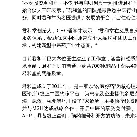
“本次投资君和堂，不仅能与启明创投一起推进君和
始合伙人王晖表示，“君和堂的团队是最熟悉中医行
务。同时君和堂为名医提供了发展的平台，让‘仁心仁
君和堂创始人、CEO潘学才表示：“君和堂在发展
服务体系，帮助优秀中医师建立个人品牌和团队工
承，构建新型中医药产业生态圈。“
目前君和堂已为六位医生建立了工作室，涵盖神经系
求卓越，君和堂拥有普通中药共700种,精品中药共
君和堂的药品质量。
君和堂成立于2011年， 是一家以“名医好药”为核
医诊所+线上中医约诊平台，为患者及企业提供多层
海、武汉、杭州等地开设了7家诊所。主要治疗领域
并与MSH达成战略合作，开启中医的享受免付费、
APP，具备线上咨询，预约挂号和开方的功能，未