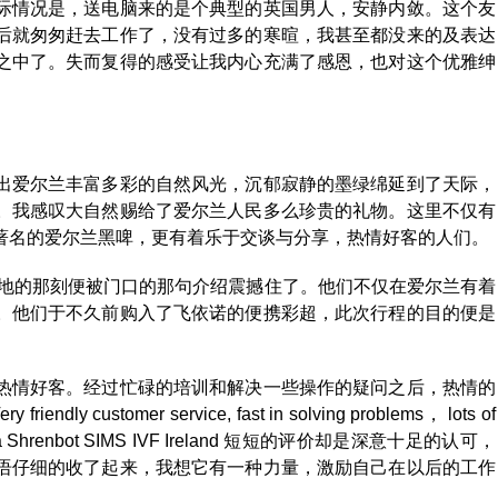
际情况是，送电脑来的是个典型的英国男人，安静内敛。这个友
后就匆匆赶去工作了，没有过多的寒暄，我甚至都没来的及表达
之中了。失而复得的感受让我内心充满了感恩，也对这个优雅绅
出爱尔兰丰富多彩的自然风光，沉郁寂静的墨绿绵延到了天际，
。我感叹大自然赐给了爱尔兰人民多么珍贵的礼物。这里不仅有
著名的爱尔兰黑啤，更有着乐于交谈与分享，热情好客的人们。
入此地的那刻便被门口的那句介绍震撼住了。他们不仅在爱尔兰有着
。他们于不久前购入了飞依诺的便携彩超，此次行程的目的便是
。
热情好客。经过忙碌的培训和解决一些操作的疑问之后，热情的
y customer service, fast in solving problems， lots of
. Dr.Lyuda Shrenbot SIMS IVF Ireland 短短的评价却是深意十足的认可，
语仔细的收了起来，我想它有一种力量，激励自己在以后的工作