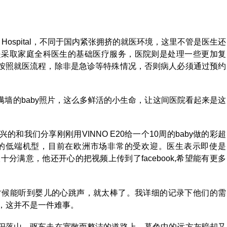
 Hospital，不同于国内紧张拥挤的就医环境，这里不管是医生还
是采取家庭全科医生的基础医疗服务，医院则是处理一些更加复
按照就医流程，除非是急诊等特殊情况，否则病人必须通过预约
墙的baby照片，这么多鲜活的小生命，让这间医院看起来是这
我们分享刚刚用VINNO E20给一个10周的baby做的彩超
推出的低端机型，目前在欧洲市场非常的受欢迎。医生表示即使是
分满意，他还开心的把视频上传到了facebook,希望能有更多
的时候能听到婴儿的心跳声，就太棒了。我详细的记录下他们的需
台，这并不是一件难事。
阳落山，驱车走在宽敞而整洁的道路上，暮色中的远方灰暗却又