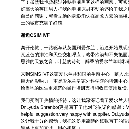
了！虽然我也曾想过神秘电脑黑客这样的画风，可实
好高大的英国男人把我的电脑原封不动的还给了我之
自己的感谢，就看见他的身影消失在高耸入云的高楼
士的城市充满了好感,
邂逅CSIM IVF
离开伦敦，一路驱车从英国到爱尔兰，沿途开始展现
瓦蓝色的湖泊和天空交相呼应，略带冷漠却不失艳丽
恩雅的天籁之音，叶慈的诗句，醇香的爱尔兰咖啡和
来到SIMS IVF这家爱尔兰共和国的生殖中心，踏
巨大的影响力，更是爱尔兰皇家外科学院的培训中心
给当地的医生更规范的操作培训支持和收集使用反馈
我们受到了热情的招待，这让我深深记着了爱尔兰人
Dr.Lyuda Shrenbot更是写下了他对飞依诺的感谢：Very friendl
helpful suggestion,very happy with supplier
这让我十分的感动，我把这份用简陋的纸张写下的话
道路上更加真诚，用心和努力。