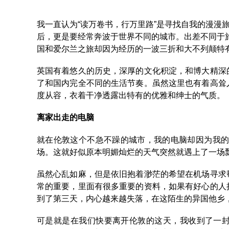
我一直认为“读万卷书，行万里路”是寻找自我的漫漫
后，更是要经常奔波于世界不同的城市。出差不同于
国和爱尔兰之旅却因为经历的一波三折和大不列颠特
英国有着悠久的历史，深厚的文化积淀，和博大精深
了和国内完全不同的生活节奏。虽然这里也有着高耸
度从容，衣着干净透露出特有的优雅和绅士的气质。
离家出走的电脑
就在伦敦这个不急不躁的城市，我的电脑却因为我的
场。这就好似原本明媚灿烂的天气突然就遇上了一场
虽然心乱如麻，但是依旧抱着渺茫的希望在机场寻求
常的重要，里面有很多重要的资料，如果有好心的人
到了第三天，内心越来越失落，在这陌生的异国他乡
可是就是在我们快要离开伦敦的这天，我收到了一