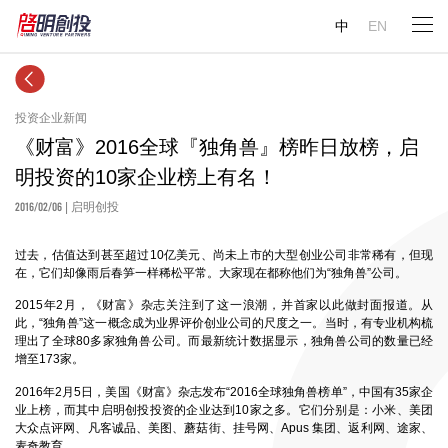
中
EN
投资企业新闻
《财富》2016全球『独角兽』榜昨日放榜，启
明投资的10家企业榜上有名！
2016/02/06
| 启明创投
过去，估值达到甚至超过10亿美元、尚未上市的大型创业公司非常稀有，但现
在，它们却像雨后春笋一样稀松平常。大家现在都称他们为“独角兽”公司。
2015年2月，《财富》杂志关注到了这一浪潮，并首家以此做封面报道。从
此，“独角兽”这一概念成为业界评价创业公司的尺度之一。当时，有专业机构梳
理出了全球80多家独角兽公司。而最新统计数据显示，独角兽公司的数量已经
增至173家。
2016年2月5日，美国《财富》杂志发布“2016全球独角兽榜单”，中国有35家企
业上榜，而其中启明创投投资的企业达到10家之多。它们分别是：小米、美团
大众点评网、凡客诚品、美图、蘑菇街、挂号网、Apus 集团、返利网、途家、
麦奇教育。