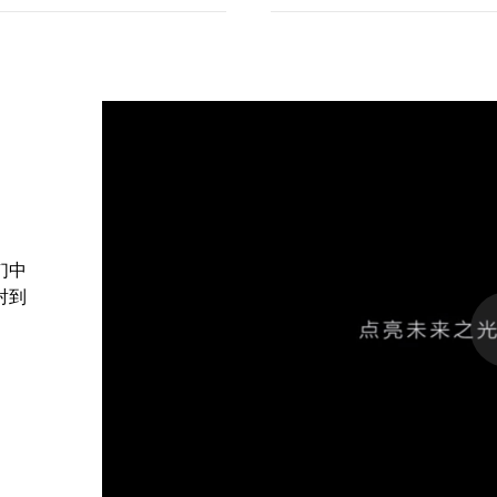
们中
射到