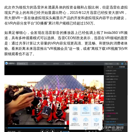
此次作为领投方的迅雷并未透露具体的投资金额和占股比例，但是迅雷在虚拟
现实产业上的布局已经开始显露出野心，2015年12月迅雷已经投资大朋VR，
而大朋VR一直在做虚拟现实头戴显示产品的开发和虚拟现实内容平台的建设，
在VR内容分发平台“3D播播”累计用户规模已经超过150万。
如果足够细心，会发现在迅雷影音的播放器上已经低调上线了Insta360 VR频
道，具有多种观看模式可以选择。迅雷CEO邹胜龙表示，迅雷在VR领域的愿景
是：通过共享计算让大容量的VR内容实现更高清、更流畅、和更快的消费者体
验。看来距离未来迅雷推出“VR视频会员”这一项，或者“离线下载VR视频”到VR
眼镜观看也不远了。