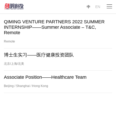
中
EN
QIMING VENTURE PARTNERS 2022 SUMMER
INTERNSHIP——Summer Associate – T&C,
Remote
Remote
博士生实习——医疗健康投资团队
北京/上海/北美
Associate Position——Healthcare Team
Beijing / Shanghai / Hong Kong