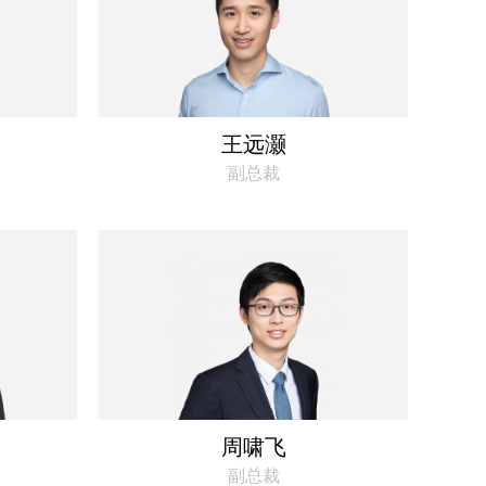
王远灏
副总裁
周啸飞
副总裁