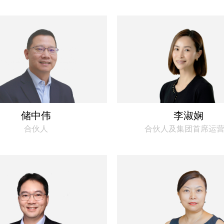
储中伟
李淑娴
合伙人
合伙人及集团首席运