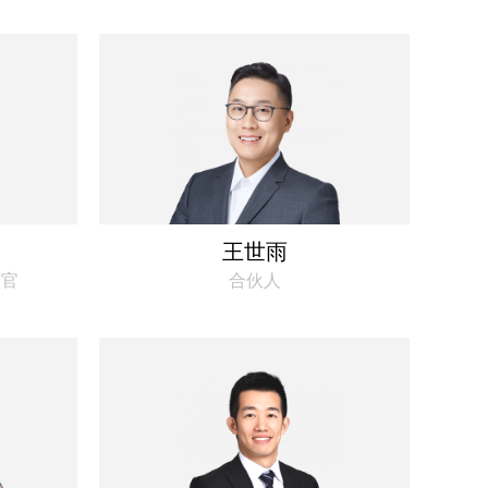
王世雨
营官
合伙人