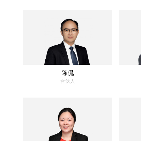
陈侃
合伙人