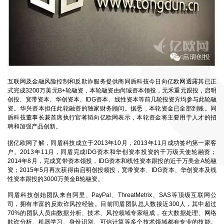
互联网及金融风险控制和反欺诈服务提供商同盾科技今日向亿欧网透露其已正
式完成3200万美元B+轮融资，本轮融资由尚珹资本领投，元禾重元跟投，启明
创投、宽带资本、华创资本、IDG资本、线性资本等前几轮投资方均参与此轮融
资。华兴资本担任此轮融资的独家财务顾问。据悉，本轮资金已全部到账。同
盾科技董事长兼首席执行官蒋韬向亿欧网表示，本轮资金将主要用于人才的招
聘和加强产品创新。
据亿欧网了解，同盾科技成立于2013年10月，2013年11月成功签约第一家客
户。2013年11月，同盾完成IDG资本和华创资本投资的千万级天使轮融资；
2014年8月，完成宽带资本领投，IDG资本和线性资本跟投的近千万美金A轮融
资；2015年5月再次获得由启明创投领投，宽带资本、IDG资本、华创资本及线
性资本跟投的3000万美金B轮融资。
同盾科技创始团队来自阿里、PayPal、ThreatMetrix、SAS等顶级互联网公
司，拥有丰富的反欺诈风控经验。目前同盾团队总人数接近300人，其中超过
70%的团队人员由数据分析、技术、风控领域专家组成，在大数据处理、网络
欺诈分析、机器学习、身份识别、可信计算等多个技术领域都有专业的技能。