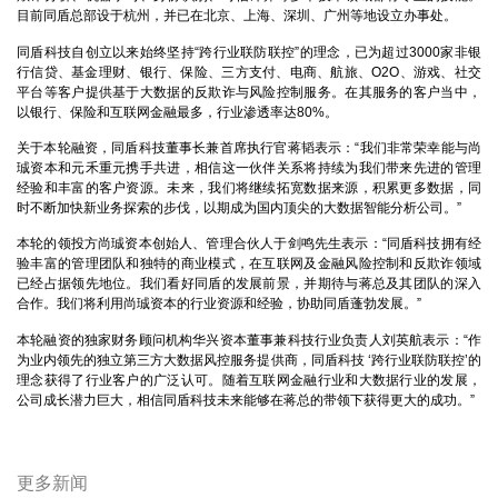
目前同盾总部设于杭州，并已在北京、上海、深圳、广州等地设立办事处。
同盾科技自创立以来始终坚持“跨行业联防联控”的理念，已为超过3000家非银
行信贷、基金理财、银行、保险、三方支付、电商、航旅、O2O、游戏、社交
平台等客户提供基于大数据的反欺诈与风险控制服务。在其服务的客户当中，
以银行、保险和互联网金融最多，行业渗透率达80%。
关于本轮融资，同盾科技董事长兼首席执行官蒋韬表示：“我们非常荣幸能与尚
珹资本和元禾重元携手共进，相信这一伙伴关系将持续为我们带来先进的管理
经验和丰富的客户资源。未来，我们将继续拓宽数据来源，积累更多数据，同
时不断加快新业务探索的步伐，以期成为国内顶尖的大数据智能分析公司。”
本轮的领投方尚珹资本创始人、管理合伙人于剑鸣先生表示：“同盾科技拥有经
验丰富的管理团队和独特的商业模式，在互联网及金融风险控制和反欺诈领域
已经占据领先地位。我们看好同盾的发展前景，并期待与蒋总及其团队的深入
合作。我们将利用尚珹资本的行业资源和经验，协助同盾蓬勃发展。”
本轮融资的独家财务顾问机构华兴资本董事兼科技行业负责人刘英航表示：“作
为业内领先的独立第三方大数据风控服务提供商，同盾科技 ‘跨行业联防联控’的
理念获得了行业客户的广泛认可。随着互联网金融行业和大数据行业的发展，
公司成长潜力巨大，相信同盾科技未来能够在蒋总的带领下获得更大的成功。”
更多新闻