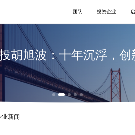
团队
投资企业
明创投邝子平：中国的人工
创投周志峰：今年大概率将出
hel：中国或将有12%的GDP
明创投陈侃：AI对生物医药
资金
明创投胡旭波：十年沉浮，
明创投邝子平：中国的人工
明创投陈侃：AI对生物医药
资金
企业新闻