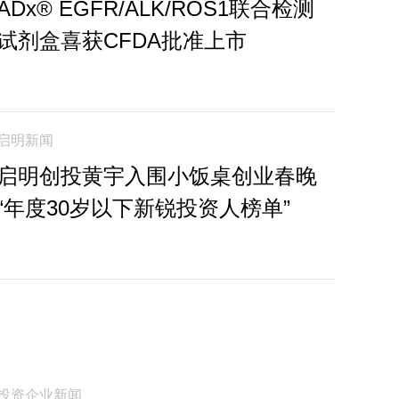
ADx® EGFR/ALK/ROS1联合检测
试剂盒喜获CFDA批准上市
启明新闻
启明创投黄宇入围小饭桌创业春晚
“年度30岁以下新锐投资人榜单”
投资企业新闻