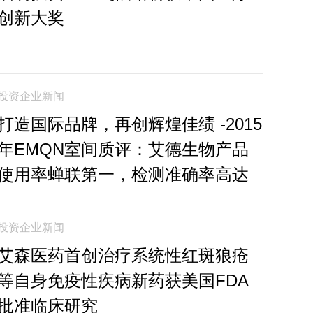
创新大奖
投资企业新闻
打造国际品牌，再创辉煌佳绩 -2015
年EMQN室间质评：艾德生物产品
使用率蝉联第一，检测准确率高达
99.4%
投资企业新闻
艾森医药首创治疗系统性红斑狼疮
等自身免疫性疾病新药获美国FDA
批准临床研究