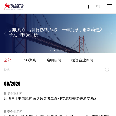
启明观点 | 启明创投周志峰：今年大概率将出现“超级
启明观点 | 启明创投陈侃：AI对生物医药行业的变革
启明观点 | 启明创投邝子平：中国的人工智能投资并
Gary Rieschel：中国或将有12%的GDP来自医疗领域
中
EN
AI应用”
已经显现
不过热，理应吸引全世界的资金
启明观点 | 启明创投胡旭波：十年沉浮，创新药进入
长期可投资阶段
启明观点 | 启明创投陈侃：AI对生物医药行业的变革
启明观点 | 启明创投邝子平：中国的人工智能投资并
全部
ESG聚焦
启明新闻
投资企业新闻
已经显现
不过热，理应吸引全世界的资金
08/2026
投资企业新闻
启明星 | 中国线控底盘领导者拿森科技成功登陆香港交易所
投资企业新闻