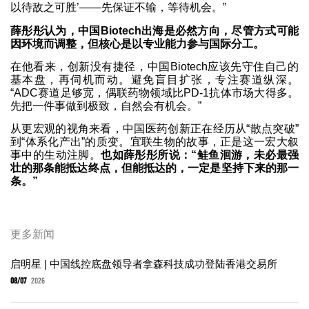
以待敌之可胜’——先保证不输，等待机会。”
薛彤彤认为，中国Biotech出海是必然方向，尽管方式可能
因环境而调整，但核心是以专业能力参与国际分工。
在他看来，创新没有捷径，中国Biotech应该先守住自己的
基本盘，再伺机而动。避免盲目扩张，专注赛道纵深。
“ADC赛道足够宽，偶联药物领域比PD-1抗体市场大得多。
先把一件事做到极致，自然会有机会。”
从更宏观的视角来看，中国医药创新正在经历从“散点突破”
到“体系化产出”的质变。宜联生物的故事，正是这一宏大叙
事中的生动注脚。
也如薛彤彤所说：“鲑鱼洄游，未必最强
壮的那条能抵达终点，但能抵达的，一定是坚持下来的那一
条。”
更多新闻
启明星 | 中国线控底盘领导者拿森科技成功登陆香港交易所
08/07
2026