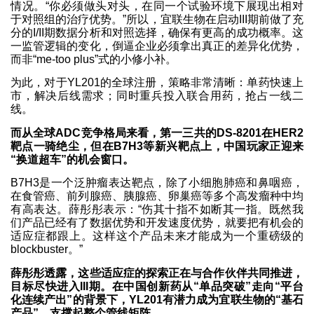
情况。“你必须做头对头，在同一个试验环境下展现出相对
于对照组的治疗优势。”所以，宜联生物在启动III期前做了充
分的I/II期数据分析和对照选择，确保有更高的成功概率。这
一监管逻辑的变化，倒逼企业必须拿出真正的差异化优势，
而非“me-too plus”式的小修小补。
为此，对于YL201的全球注册，策略非常清晰：单药快速上
市，解决后线需求；同时重兵投入联合用药，抢占一线二
线。
而从全球ADC竞争格局来看，第一三共的DS-8201在HER2
靶点一骑绝尘，但在B7H3等新兴靶点上，中国玩家正迎来
“换道超车”的机会窗口。
B7H3是一个泛肿瘤表达靶点，除了小细胞肺癌和鼻咽癌，
在食管癌、前列腺癌、胰腺癌、卵巢癌等多个高发瘤种中均
有高表达。薛彤彤表示：“伤其十指不如断其一指。既然我
们产品已经有了数据优势和开发速度优势，就要把有机会的
适应症都跟上。这样这个产品未来才能成为一个重磅级的
blockbuster。”
薛彤彤透露，这些适应症的探索正在与合作伙伴共同推进，
目标尽快进入III期。在中国创新药从“单品突破”走向“平台
化连续产出”的背景下，YL201有潜力成为宜联生物的“基石
产品”，支撑起整个管线矩阵。