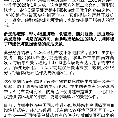
举行会议，重点布局联合用药策略。双方就YL201独家许可
合作于2026年1月达成，这也是双方的第二次合作。薛彤彤
认为，与MNC深度绑定是中国Biotech国际化的必由之路。
“MNC是行业最顶尖的制药企业，它们提供的产品开发机
会、资金、经验都是难能可贵的，也给你提供了强有力的背
书。”
薛彤彤透露，非小细胞肺癌、食管癌、前列腺癌、胰腺癌等
高发瘤种，均是探索方向。而鼻咽癌适应症的纳入，则体现
了PI建议与数据驱动的灵活决策。
薛彤彤介绍称，YL201最初主攻小细胞肺癌，但PI（主要研
究者）提出鼻咽癌也可能是机会。“鼻咽癌在中国南方高
发，与病毒相关，理论上B7H3也应该高表达，患者需求很
大。”薛彤彤回忆，团队采纳建议后快速探索，数据反馈很
好，“我们就把它也作为先发适应症了。”
这个案例也充分体现了宜联生物在临床试验中尊重一线医生
经验、敢于调整策略的灵活作风。在中国创新药研发体系
中，PI（主要研究者）的角色正变得越来越重要——他们不
仅提供临床场景的洞察，更是创新验证的关键伙伴。
目前，宜联生物在中国同步推进小细胞肺癌和鼻咽癌两项III
期注册试验。薛彤彤强调，现在的监管环境已经不同于PD-
1时代——不再接受单臂试验有条件获批后III期做不出来的