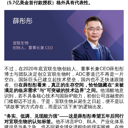
（5.7亿美金首付款授权）格外具有代表性。
不过，在2020年底宜联生物创始人、董事长兼CEO薛彤彤
博士与团队决定创立宜联生物时，ADC赛道已不再是一片
空白。国际巨头已建立起技术壁垒，国内也不乏快速跟随
者。但
在薛彤彤看来，真正的生存空间，恰恰隐藏在“未被
满足的临床需求”与“可突破的技术边界”之间。
他清醒地意
识到，若不具备核心技术与国际IP能力，初创公司连融资的
门槛都迈不过去。于是，宜联生物从诞生之日起，便不是以
“讲故事”的方式存在，而是以“活下来”的逻辑出发。
“务实、低调、兑现能力强”——这是薛彤彤希望五年后同行
对宜联生物的认知标签。
他不讳言IPO、BLA、产业化体系
建设是当务之急，也不回避全球化进程中的现实困难。在他