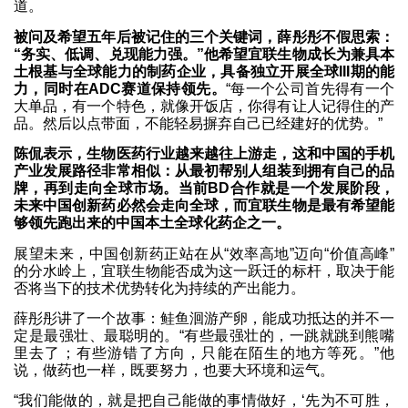
道。
被问及希望五年后被记住的三个关键词，薛彤彤不假思索：
“务实、低调、兑现能力强。”他希望宜联生物成长为兼具本
土根基与全球能力的制药企业，具备独立开展全球III期的能
力，同时在ADC赛道保持领先。
“每一个公司首先得有一个
大单品，有一个特色，就像开饭店，你得有让人记得住的产
品。然后以点带面，不能轻易摒弃自己已经建好的优势。”
陈侃表示，生物医药行业越来越往上游走，这和中国的手机
产业发展路径非常相似：从最初帮别人组装到拥有自己的品
牌，再到走向全球市场。当前BD合作就是一个发展阶段，
未来中国创新药必然会走向全球，而宜联生物是最有希望能
够领先跑出来的中国本土全球化药企之一。
展望未来，中国创新药正站在从“效率高地”迈向“价值高峰”
的分水岭上，宜联生物能否成为这一跃迁的标杆，取决于能
否将当下的技术优势转化为持续的产出能力。
薛彤彤讲了一个故事：鲑鱼洄游产卵，能成功抵达的并不一
定是最强壮、最聪明的。“有些最强壮的，一跳就跳到熊嘴
里去了；有些游错了方向，只能在陌生的地方等死。”他
说，做药也一样，既要努力，也要大环境和运气。
“我们能做的，就是把自己能做的事情做好，‘先为不可胜，