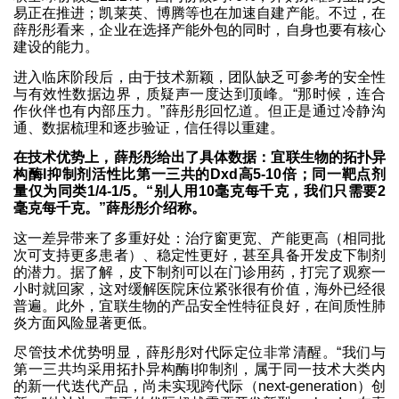
易正在推进；凯莱英、博腾等也在加速自建产能。不过，在
薛彤彤看来，企业在选择产能外包的同时，自身也要有核心
建设的能力。
进入临床阶段后，由于技术新颖，团队缺乏可参考的安全性
与有效性数据边界，质疑声一度达到顶峰。“那时候，连合
作伙伴也有内部压力。”薛彤彤回忆道。但正是通过冷静沟
通、数据梳理和逐步验证，信任得以重建。
在技术优势上，薛彤彤给出了具体数据：宜联生物的拓扑异
构酶I抑制剂活性比第一三共的Dxd高5-10倍；同一靶点剂
量仅为同类1/4-1/5。“别人用10毫克每千克，我们只需要2
毫克每千克。”薛彤彤介绍称。
这一差异带来了多重好处：治疗窗更宽、产能更高（相同批
次可支持更多患者）、稳定性更好，甚至具备开发皮下制剂
的潜力。据了解，皮下制剂可以在门诊用药，打完了观察一
小时就回家，这对缓解医院床位紧张很有价值，海外已经很
普遍。此外，宜联生物的产品安全性特征良好，在间质性肺
炎方面风险显著更低。
尽管技术优势明显，薛彤彤对代际定位非常清醒。“我们与
第一三共均采用拓扑异构酶I抑制剂，属于同一技术大类内
的新一代迭代产品，尚未实现跨代际（next‑generation）创