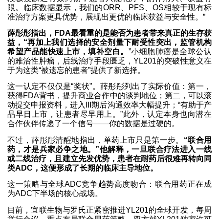
限。临床数据显示，我们的ORR、PFS、OS相较于现有标
准治疗方案更具优势，展现出更优的临床获益与安全性。”
薛彤彤指出，FDA最看重的是能否为患者带来真正的生存获
益，“再加上我们选择的安全剂量下耐受性突出，监管机构
希望产品能快速上市，填补空白。
”小细胞肺癌是全球公认
的难治性肿瘤，后线治疗手段匮乏，YL201的突破性意义在
于为这类“被遗忘的患者”提供了新选择。
这一认定不仅仅是“奖状”。薛彤彤列出了实际价值：第一，
获得FDA背书，提升商业合作中的谈判地位；第二，可以滚
动提交申报资料，进入III期后沟通效率大幅提升；“有助于产
品早日上市，让患者尽早用上。”此外，认定本身也向潜在
合作伙伴传递了一个信号——你的数据是过硬的。
不过，薛彤彤清醒地指出，单药上市只是第一步。
“联合用
药，才是兵家必争之地。”他解释，一旦联合疗法进入一线
或二线治疗，且建立先发优势，患者在耐药后很难再转向同
类ADC，这便形成了长期的临床主导地位。
这一策略与全球ADC竞争趋势高度吻合：联合用药正在成
为ADC下半场的核心战场。
目前，宜联生物与罗氏正紧密推进YL201的全球开发，每周