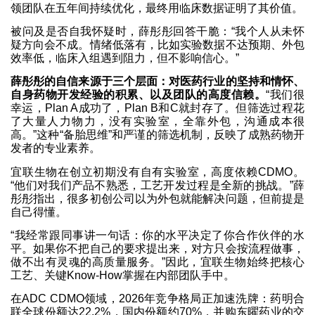
领团队在五年间持续优化，最终用临床数据证明了其价值。
被问及是否自我怀疑时，薛彤彤回答干脆：“我个人从未怀
疑方向会不成。情绪低落有，比如实验数据不达预期、外包
效率低，临床入组遇到阻力，但不影响信心。”
薛彤彤的自信来源于三个层面：对医药行业的坚持和情怀、
自身药物开发经验的积累、以及团队的高度信赖。
“我们很
幸运，Plan A成功了，Plan B和C就封存了。但筛选过程花
了大量人力物力，没有实验室，全靠外包，沟通成本很
高。”这种“备胎思维”和严谨的筛选机制，反映了成熟药物开
发者的专业素养。
宜联生物在创立初期没有自有实验室，高度依赖CDMO。
“他们对我们产品不熟悉，工艺开发过程是全新的挑战。”薛
彤彤指出，很多初创公司以为外包就能解决问题，但前提是
自己得懂。
“我经常跟同事讲一句话：你的水平决定了你合作伙伴的水
平。如果你不把自己的要求提出来，对方只会按流程做事，
做不出有灵魂的高质量服务。”因此，宜联生物始终把核心
工艺、关键Know-How掌握在内部团队手中。
在ADC CDMO领域，2026年竞争格局正加速洗牌：药明合
联全球份额达22.2%，国内份额约70%，并购东曜药业的交