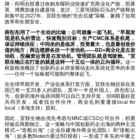
牌：药明合联通过收购东曜药业快速扩充商业化产能，凯莱
英、博腾加速自建基地，龙沙、三星等国际巨头的产能释放
则集中在2027年。宜联生物的“先合后建”策略，兼顾了短期
效率和长期安全。
薛彤彤用了一个生动的比喻：公司就像一架飞机。“早期发
现是机头的雷达，快速甄别目标；生产CMC体系是机尾，
保证持续供应；中间坐的是临床，投资最大，也是最创造价
值的地方；两边翅膀各挂一个发动机——BD+商业化是左发
动机，投融资运营是右发动机。管理团队就是驾驶舱。”宜
联生物正在打造的就是这样一个五位一体的正向循环。
这一
框架精准概括了创新药企从研发驱动走向系统化竞争的本质
——任何一个短板都可能制约整体起飞。
在全球早期开发、产业化体系打造方面，宜联生物目前在美
国已有一支20多人的团队，其中一半是外国人。薛彤彤认
为，创新药海外临床I/II期可以自己支持开发，但III期最好是
共同开发，或者找合作伙伴，商业化则要遵循local for
local（本地支持）原则。
因此，宜联生物会优先考虑与MNC或CSO公司合作，积累
经验后再图独立。这一策略与中国创新药企出海的两种主流
模式—“造船出海”（企业自建海外商业化团队）和“借船出
海”（如多数Biotech通过BD授权）—形成了务实的中庸之