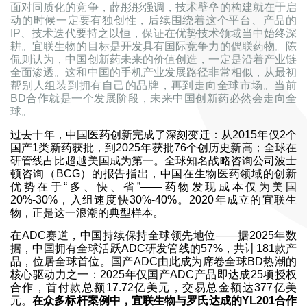
面对同质化的竞争，薛彤彤强调，技术壁垒的构建就在于启
动的时候一定要有独创性，后续围绕着这个平台、产品的
IP、技术迭代要持之以恒，保证在优势技术领域当中始终深
耕。宜联生物的目标是开发具有国际竞争力的偶联药物。陈
侃则认为，中国创新药未来的价值创造，一定是沿着产业链
全面渗透。这和中国的手机产业发展路径非常相似，从最初
帮别人组装到拥有自己的品牌，再到走向全球市场。当前
BD合作就是一个发展阶段，未来中国创新药必然会走向全
球。
过去十年，中国医药创新完成了深刻变迁：从2015年仅2个
国产1类新药获批，到2025年获批76个创历史新高；全球在
研管线占比超越美国成为第一。全球知名战略咨询公司波士
顿咨询（BCG）的报告指出，中国在生物医药领域的创新
优势在于“多、快、省”——药物发现成本仅为美国
20%-30%，入组速度快30%-40%。2020年成立的宜联生
物，正是这一浪潮的典型样本。
在ADC赛道，中国持续保持全球领先地位——据2025年数
据，中国拥有全球活跃ADC研发管线的57%，共计181款产
品，位居全球首位。国产ADC由此成为席卷全球BD热潮的
核心驱动力之一：2025年仅国产ADC产品即达成25项授权
合作，首付款总额17.72亿美元，交易总金额达377亿美
元。
在众多标杆案例中，宜联生物与罗氏达成的YL201合作