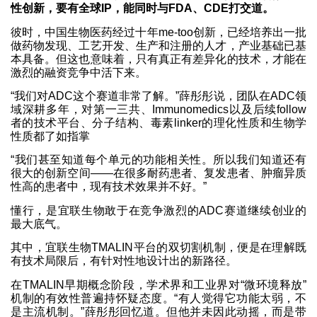
性创新，要有全球IP，能同时与FDA、CDE打交道。
彼时，中国生物医药经过十年me-too创新，已经培养出一批
做药物发现、工艺开发、生产和注册的人才，产业基础已基
本具备。但这也意味着，只有真正有差异化的技术，才能在
激烈的融资竞争中活下来。
“我们对ADC这个赛道非常了解。”薛彤彤说，团队在ADC领
域深耕多年，对第一三共、Immunomedics以及后续follow
者的技术平台、分子结构、毒素linker的理化性质和生物学
性质都了如指掌
“我们甚至知道每个单元的功能相关性。所以我们知道还有
很大的创新空间——在很多耐药患者、复发患者、肿瘤异质
性高的患者中，现有技术效果并不好。”
懂行，是宜联生物敢于在竞争激烈的ADC赛道继续创业的
最大底气。
其中，宜联生物TMALIN平台的双切割机制，便是在理解既
有技术局限后，有针对性地设计出的新路径。
在TMALIN早期概念阶段，学术界和工业界对“微环境释放”
机制的有效性普遍持怀疑态度。“有人觉得它功能太弱，不
是主流机制。”薛彤彤回忆道。但他并未因此动摇，而是带