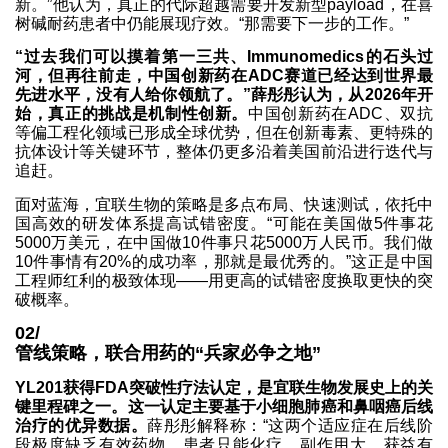
新。”他认为，真正的代际超越需要开发新型payload，在喜
树碱耐药患者中仍能展现疗效。“那需要下一步的工作。”
“过去我们可以摸着第一三共、Immunomedics的石头过
河，但再往前走，中国创新药在ADC赛道已经达到世界最
先进水平，没有人给你领航了。”薛彤彤认为，从2026年开
始，真正的挑战是机制性创新。
中国创新药在ADC、双抗
等偏工程化领域已形成全球优势，但在创新毒素、更特殊的
抗体设计等关键环节，整体仍更多沿着美国前沿进行迭代与
追赶。
面对蓝海，宜联生物的策略是多点布局、快速测试，依托中
国高效的研发体系提高试错密度。“可能在美国做5件事花
5000万美元，在中国做10件事只花5000万人民币。我们做
10件事情有20%的成功率，那就是最优秀的。”这正是中国
工程师红利的极致体现——用更高的试错密度换取更快的突
破概率。
02/
管线策略，联合用药的“兵家必争之地”
YL201获得FDA突破性疗法认定，是宜联生物发展史上的关
键里程碑之一。这一认定主要基于小细胞肺癌和鼻咽癌后线
治疗的优异数据。
薛彤彤解释称：“这两个适应症在后线阶
段极度缺乏有效药物，患者只能化疗，副作用大、获益有