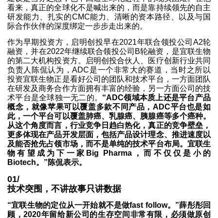
看来，真正的全球化不是喊出来的，而是靠持续领先的自主
研发能力、扎实的CMC能力、清晰的资本路径、以及与国
际合作伙伴的深度绑定一步步走出来的。
作为早期投资方，启明创投早在2021年联合领投公司A2轮
融资，并在2022年继续联合领投公司B轮融资，是宜联生物
的第二大机构投资方。启明创投合伙人、医疗创新行业共同
负责人陈侃认为，ADC是一个非常大的赛道，当时之所以
投资宜联生物正是看好公司的团队和技术平台，一方面团队
在研发及商务合作方面拥有丰富的经验，另一方面公司的技
术平台是全球独一无二的。
“ADC领域本质上还是平台产品
概念，就像苹果可以覆盖多款不同产品，ADC平台也是如
此，一个平台可以覆盖肺癌、乳腺癌、胰腺癌等多个癌种。
从这个角度而言，行业竞争日趋白热化，真正的竞争壁垒，
更多体现在产品开发层面，包括产品设计理念、推进速度以
及能否抢先占领市场，而不是单纯的技术平台布局。宜联生
物有望成为下一家Big Pharma，而不仅仅是小的
Biotech。”陈侃表示。
01/
技术突围，不讲故事只讲数据
“宜联生物的定位从一开始就不是做fast follow。”薛彤彤回
顾，2020年留给新公司的生存空间非常有限，必须做原创