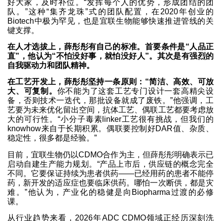
好大家，及时补位。“发挥每个人的优势，形成团结的团
队。”这种“集齐龙珠”式的团队配置，在2020年创业的
Biotech中极为罕见，也是宜联生物能够快速推进管线的关
键支撑。
在人才选拔上，薛彤彤有自己的标准。首要条件是“人品正
直”，他认为“不怕没好事，就怕没好人”。其次是有强烈的
自我驱动力和团队精神。
在工艺开发上，薛彤彤坚持一条原则：“简洁、高效、可放
大、可复制。
你不能为了这套工艺专门设计一套高精尖设
备，否则技术一迭代，那批设备就成了废铁。”他强调，工
艺要为未来优化留出空间，抗体工艺、偶联工艺都要考虑放
大的可行性。“小分子毒素linker工艺很有挑战，但我们的
knowhow来自于长期积累。偶联要控制好DAR值、杂质、
稳定性，很多都是经验。”
目前，宜联生物仍以CDMO合作为主，但薛彤彤明确表示已
启动自建生产能力规划。“产品上市后，供应链的概念完全
不同。它要保证持续为患者供药——已经用药的患者不能停
药，新开发的适应症也要临床供药。哪怕一次断供，都是灾
难。”他认为，产业化的稳健是向Biopharma过渡的必修
课。
从行业趋势来看，2026年ADC CDMO领域正经历深刻洗