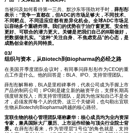
当被问及如何看待第一三共、默沙东等强劲对手时，
薛彤彤
表示：“竞争一直都在，但ADC的市场足够大，不同技术、
不同靶点、不同适应症都有差异化机会。全球ADC市场足
以容纳多个重磅炸弹。我们的优势在于治疗窗更宽、安全性
更好、可联合的潜力更大。关键是把我们自己的III期做好，
把数据做扎实。”这种“关注自身、不焦虑竞品”的心态，是
成熟创业者的共同特质。
03/
组织与资本，从Biotech到Biopharma的必经之路
在美国开季度团队会议时，有同事问薛彤彤作为CEO的重
点工作是什么。他的回答是：BLA、IPO、支持管理团队。
薛彤彤解释称，BLA是里程碑事件，代表公司成为手握上市
产品的制药公司；IPO则是建立新的融资平台，支撑长期高
强度研发投入；而支持管理团队，是因为他深知自己不是全
才，必须发挥每个人的优势。这三个关键词，也勾勒出宜联
生物从Biotech向Biopharma跨越的核心路径。
宜联生物的核心管理团队堪称豪华：核心成员均为业内资深
专家，兼具国际大厂履历、上市运作经验与顶尖行业院士背
景。
在薛彤彤看来，作为管理层“1号位”的角色就是，支持