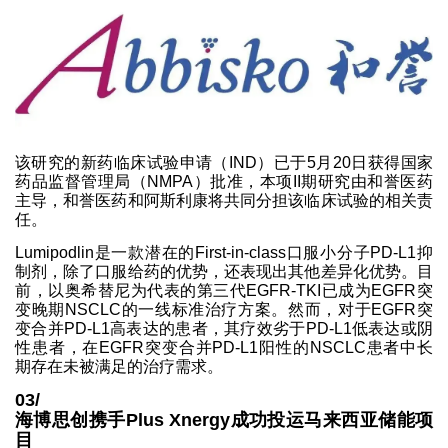
该研究的新药临床试验申请（IND）已于5月20日获得国家
药品监督管理局（NMPA）批准，本项II期研究由和誉医药
主导，和誉医药和阿斯利康将共同分担该临床试验的相关责
任。
Lumipodlin是一款潜在的First-in-class口服小分子PD-L1抑
制剂，除了口服给药的优势，还表现出其他差异化优势。目
前，以奥希替尼为代表的第三代EGFR-TKI已成为EGFR突
变晚期NSCLC的一线标准治疗方案。然而，对于EGFR突
变合并PD-L1高表达的患者，其疗效劣于PD-L1低表达或阴
性患者，在EGFR突变合并PD-L1阳性的NSCLC患者中长
期存在未被满足的治疗需求。
03/
海博思创携手Plus Xnergy成功投运马来西亚储能项
目