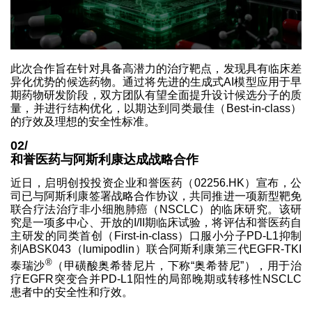
此次合作旨在针对具备高潜力的治疗靶点，发现具有临床差
异化优势的候选药物。通过将先进的生成式AI模型应用于早
期药物研发阶段，双方团队有望全面提升设计候选分子的质
量，并进行结构优化，以期达到同类最佳（Best-in-class）
的疗效及理想的安全性标准。
02/
和誉医药与阿斯利康达成战略合作
近日，启明创投投资企业和誉医药（02256.HK）宣布，公
司已与阿斯利康签署战略合作协议，共同推进一项新型靶免
联合疗法治疗非小细胞肺癌（NSCLC）的临床研究。该研
究是一项多中心、开放的I/II期临床试验，将评估和誉医药自
主研发的同类首创（First-in-class）口服小分子PD-L1抑制
剂ABSK043（lumipodlin）联合阿斯利康第三代EGFR-TKI
®
泰瑞沙
（甲磺酸奥希替尼片，下称“奥希替尼”），用于治
疗EGFR突变合并PD-L1阳性的局部晚期或转移性NSCLC
患者中的安全性和疗效。