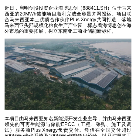
近日，启明创投投资企业海博思创（688411.SH）位于马来
西亚的20MWh储能项目顺利完成全容量并网投运。项目联
合马来西亚本土优质合作伙伴Plus Xnergy共同打造，落地
马来西亚头部规模化粮食生产产业园，标志着海博思创在海
外市场的重要拓展，树立东南亚工商业储能新标杆。
本项目由马来西亚知名新能源开发企业主导，并由马来西亚
领先的可再生能源与储能EPCC（工程、采购、施工及调
试）服务商Plus Xnergy负责交付。凭借在全国交付超过
500MWp光伏系统及100MWh储能项目经验，以及深厚的工