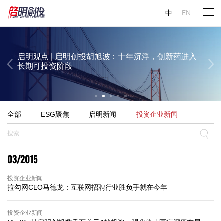
启明观点 | 启明创投周志峰：今年大概率将出现“超级
启明观点 | 启明创投陈侃：AI对生物医药行业的变革
启明观点 | 启明创投邝子平：中国的人工智能投资并
Gary Rieschel：中国或将有12%的GDP来自医疗领域
中
EN
AI应用”
已经显现
不过热，理应吸引全世界的资金
启明观点 | 启明创投胡旭波：十年沉浮，创新药进入
长期可投资阶段
启明观点 | 启明创投陈侃：AI对生物医药行业的变革
启明观点 | 启明创投邝子平：中国的人工智能投资并
全部
ESG聚焦
启明新闻
投资企业新闻
已经显现
不过热，理应吸引全世界的资金
03/2015
投资企业新闻
拉勾网CEO马德龙：互联网招聘行业胜负手就在今年
投资企业新闻