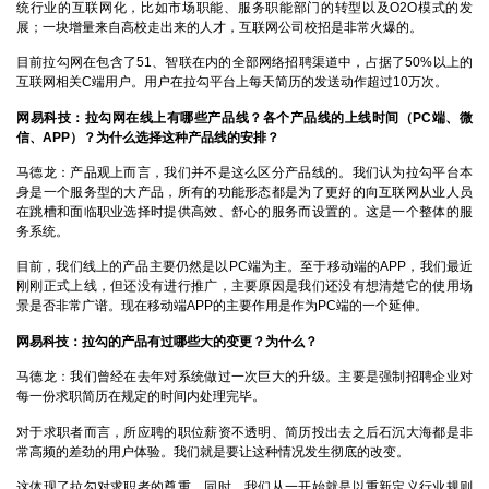
统行业的互联网化，比如市场职能、服务职能部门的转型以及O2O模式的发
展；一块增量来自高校走出来的人才，互联网公司校招是非常火爆的。
目前拉勾网在包含了51、智联在内的全部网络招聘渠道中，占据了50%以上的
互联网相关C端用户。用户在拉勾平台上每天简历的发送动作超过10万次。
网易科技：拉勾网在线上有哪些产品线？各个产品线的上线时间（PC
端、微
信、APP）？为什么选择这种产品线的安排？
马德龙：
产品观上而言，我们并不是这么区分产品线的。我们认为拉勾平台本
身是一个服务型的大产品，所有的功能形态都是为了更好的向互联网从业人员
在跳槽和面临职业选择时提供高效、舒心的服务而设置的。这是一个整体的服
务系统。
目前，我们线上的产品主要仍然是以PC端为主。至于移动端的APP，我们最近
刚刚正式上线，但还没有进行推广，主要原因是我们还没有想清楚它的使用场
景是否非常广谱。现在移动端APP的主要作用是作为PC端的一个延伸。
网易科技：拉勾的产品有过哪些大的变更？为什么？
马德龙：
我们曾经在去年对系统做过一次巨大的升级。主要是强制招聘企业对
每一份求职简历在规定的时间内处理完毕。
对于求职者而言，所应聘的职位薪资不透明、简历投出去之后石沉大海都是非
常高频的差劲的用户体验。我们就是要让这种情况发生彻底的改变。
这体现了拉勾对求职者的尊重。同时，我们从一开始就是以重新定义行业规则