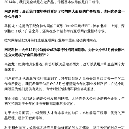
2014年，我们完全就是在做产品，传播基本依靠的是口口相传。
网易科技：最近我们在地铁站看到了拉勾网大面积的广告投放，请问这是出于
什么考虑？
马德龙：
这是为了配合拉勾网的“10万offer•全民跳槽月”，除在北京、上海、深
圳推出了线下广告之外，还将在多个城市举行互联网行业招聘专场。
拉勾网希望把3月份打造成互联网行业每年重新启动的时间点。
网易科技：去年12
月拉勾曾经成功举行过招聘周活动。为什么今年3月份会推出
这么大规模的“全民跳槽月”？
马德龙：
把跳槽月安排在3月份可以说是顺势而为，这可以从用户和企业两个方
面来看。
用户在年终把该拿的福利都拿到了，过年回到家之后总会对自己过去一年的工
作有所反思。我们希望帮助用户在3月份想清楚今年的职业发展路径，在这个时
间段里为他们提供有效的、有针对性的跳槽和职业咨询服务。
在企业端，我们满足的是公司发展的刚需。无论你是大公司还是初创企业，年
初的招聘对于全年的业务安排都是非常关键的。
对于大公司而言，中级管理人才有非常大的缺口，比如前端工程师、优秀的产
品经理、硬件工程师等等。
对于初创而言，如果你无法在早期做好充足的人才储备，到了关键的时点一定