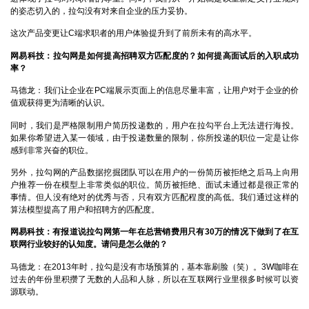
的姿态切入的，拉勾没有对来自企业的压力妥协。
这次产品变更让C端求职者的用户体验提升到了前所未有的高水平。
网易科技：拉勾网是如何提高招聘双方匹配度的？如何提高面试后的入职成功
率？
马德龙：
我们让企业在PC端展示页面上的信息尽量丰富，让用户对于企业的价
值观获得更为清晰的认识。
同时，我们是严格限制用户简历投递数的，用户在拉勾平台上无法进行海投。
如果你希望进入某一领域，由于投递数量的限制，你所投递的职位一定是让你
感到非常兴奋的职位。
另外，拉勾网的产品数据挖掘团队可以在用户的一份简历被拒绝之后马上向用
户推荐一份在模型上非常类似的职位。简历被拒绝、面试未通过都是很正常的
事情。但人没有绝对的优秀与否，只有双方匹配程度的高低。我们通过这样的
算法模型提高了用户和招聘方的匹配度。
网易科技：有报道说拉勾网第一年在总营销费用只有30
万的情况下做到了在互
联网行业较好的认知度。请问是怎么做的？
马德龙：
在2013年时，拉勾是没有市场预算的，基本靠刷脸（笑）。3W咖啡在
过去的年份里积攒了无数的人品和人脉，所以在互联网行业里很多时候可以资
源联动。