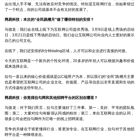
会出现人手不够、无法有效应对竞争的情况。特别是互联网行业，你如果错过
了一个时点，你的公司就基本不会有太好的发展了。
网易科技：本次的“全民跳槽月”做了哪些特别的安排？
马德龙：
我们会在线上线下为互联网公司提供秀场。3月9日是线上秀场的启动
日，3月21日是线下秀场的启动日。我们会让互联网公司向业内人士更好的展示
自己的公司文化。
在线下，我们还安排的8分钟dating区域，人才可以和企业进行直接的对接。
今天的互联网是一个新兴的个性化环境，20多岁的年轻人可以根据兴趣和价值
观来选择企业。
拉勾一直以来的核心价值观就是以C端用户为本，所以我们的“全民”跳槽月主要
也是希望把互联网公司的企业文化、价值观、产品等信息以非常直观和生动的
方式传递给这些年轻人。
网易科技：你觉得拉勾网和其他招聘平台的区别在哪里？
马德龙：
对于我们而言，拉勾主要做好了三件事。第一，良好、平等的团队氛
围；第二，大量对拉勾有极强认同感的粉丝；第三，来自互联网企业的认同，
很多公司会把拉勾网作为它唯一的线上招聘渠道。
竞争的关键在于谁更懂得行业，谁更加专业。在互联网行业，拉勾对于其他招
聘平台是一种降维攻击。