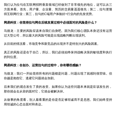
我们认为拉勾在互联网招聘垂直领域已经做到了非常领先的地位，这可以从三
方面来看。首先，用户量、企业量、简历的交易量遥遥领先；第二，拉勾更懂
得互联网行业；第三，拉勾的C端用户体验好+行业内的先发优势。
网易科技：你觉得拉勾网在后续发展过程中必须面对的风险是什么？
马德龙：
主要的风险应该来自我们自身吧。因为我们核心团队本身还没有运营
过大型公司，所以最大的风险可能是出现战略判断出现误判。
从目前的情况看，市场竞争和新竞品的出现并不是特别大的风险因素。
真正的风险还是在于自己，所以，我们必须始终保持战略决策的敏锐度和执行
的到位度。
网易科技：在创办、运营拉勾的过程中，你有哪些感触？
马德龙：
我们一开始觉得所有的问题都是问题，问题出现了就感到很苦恼。但
你越是抱怨它、逃避它问题就会加剧。
后来我们的观念发生了质的改变。如果你认为这些问题本来就是应该发生的，
那你就会去从容的面对它，它就会被解决掉。
从做事的角度看，别人最看重的是你是否足够坦诚而不是忽悠。我们始终坚持
用坦诚的心态去面对和表达。