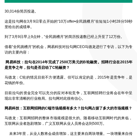
30,014份简历投递。
这是拉勾网在3月9日零点开始的“10万offer•全民跳槽月”在短短1小时28分59秒
里给出的成绩单。
到了3月9日早上9点钟，“全民跳槽月”的简历投递数已经上升至了12万份。
借着“全民跳槽月”的机会，网易科技对拉勾网CEO马德龙进行了专访，以下为专
访的主要内容：
网易科技：拉勾在2014
年完成了2500万美元的B轮融资。招聘行业在2015年
是竞争之年，拉勾是否启动了C轮融资？
马德龙：
C轮的情况目前不方便透露。但可以肯定的是，2015年是竞争年，是
花钱的年份。
目前拉勾的资金完全可以充分的应对本轮竞争，互联网招聘行业将会在年中呈
现出非常清晰的行业格局。拉勾网对此很有信心。
网易科技：互联网招聘的C
端市场规模有多大？拉勾网占据了多大的市场规模？
马德龙：
互联网招聘的整体市场规模是很大的。随着移动互联网时代的来临，
互联网从业者急剧增加，广义互联网从业人员将会达到500万。
未来3年里，从业人数将会成倍增加，这主要来自两块增量。一块增量来自传