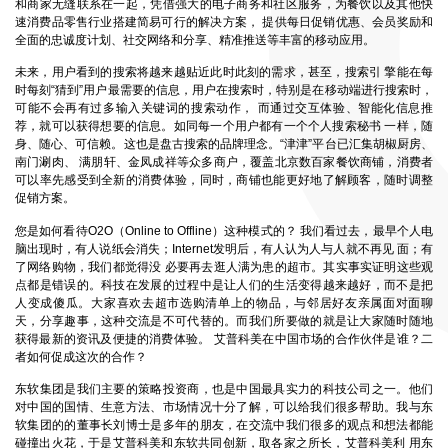
和商家无缝联系在一起，凭借强大的电子商务和社区服务，为餐饮以及其他快
速消费品零售行业搭建简易可行的解决方案， 提供每日促销优惠、会员奖励和
全面的忠诚度计划、社交网络和分享、精准推送等丰富的移动应用。
未来，用户看到的搜索将越来越贴近此时此刻的需求，甚至，搜索引 擎能在每
时每刻“猜到”用户最需要的信息，用户在搜索时，特别是在移动端进行搜索时，
可能不会再有过多输入关键词的搜索动作， 而通过交互体验、智能化信息推
荐，就可以获得想要的信息。如同每一个用户都有一个个人搜索秘书 一样，随
身、随心、可信赖。这也是盘古搜索的品牌理念。“津津”平台已汇集胡椒厨房、
南门涮肉、 满朋轩、金凤成祥等众多商户，覆盖北京数百家餐饮商铺，消费者
可以率先感受到全新的消费体验，同时，商铺也能更好地了解顾客，随时调整
促销方案。
您是如何看待O2O（Online to Offline）这种模式的？ 我们看过去，最早个人电
脑出现时，有人说纸会消失；Internet发明后，有人认为人与人就不再见 面；有
了网络购物，我们都觉得没 必要再去逛人满为患的超市。其实事实证明这些观
点都是错误的。科技在发展的过程中是让人们的生活变得越来越好，而不是把
人变成傻瓜。大家喜欢去超市选购清单上的物品，与邻居好友亲属面对面聊
天，分享趣事，这种交流是不可代替的。而我们所要做的就是让大家随时随地
获得最新的资讯及便捷的消费体验。 艾普科美在中国市场的合作伙伴是谁？二
者如何促成这次的合作？
东软集团是我们主要的策略投资商，也是中国最具实力的科技公司之一。他们
对中国的国情、生意方法、市场情况十分了解，可以给我们很多帮助。我与东
软集团的的董事长刘博士是多年的朋友，在交流中我们很多的观点和想法都能
碰撞出火花，于是艾普科美和东软共同创新，取各家之所长，艾普科美利 用东