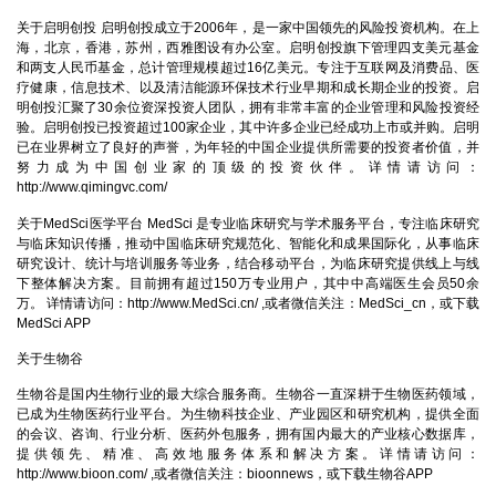
关于启明创投
启明创投成立于2006年，是一家中国领先的风险投资机构。在上
海，北京，香港，苏州，西雅图设有办公室。启明创投旗下管理四支美元基金
和两支人民币基金，总计管理规模超过16亿美元。专注于互联网及消费品、医
疗健康，信息技术、以及清洁能源环保技术行业早期和成长期企业的投资。启
明创投汇聚了30余位资深投资人团队，拥有非常丰富的企业管理和风险投资经
验。启明创投已投资超过100家企业，其中许多企业已经成功上市或并购。启明
已在业界树立了良好的声誉，为年轻的中国企业提供所需要的投资者价值，并
努力成为中国创业家的顶级的投资伙伴。详情请访问：
http://www.qimingvc.com/
关于MedSci医学平台
MedSci 是专业临床研究与学术服务平台，专注临床研究
与临床知识传播，推动中国临床研究规范化、智能化和成果国际化，从事临床
研究设计、统计与培训服务等业务，结合移动平台，为临床研究提供线上与线
下整体解决方案。目前拥有超过150万专业用户，其中中高端医生会员50余
万。 详情请访问：
http://www.MedSci.cn/
,或者微信关注：MedSci_cn，或下载
MedSci APP
关于生物谷
生物谷是国内生物行业的最大综合服务商。生物谷一直深耕于生物医药领域，
已成为生物医药行业平台。为生物科技企业、产业园区和研究机构，提供全面
的会议、咨询、行业分析、医药外包服务，拥有国内最大的产业核心数据库，
提供领先、精准、高效地服务体系和解决方案。详情请访问：
http://www.bioon.com/
,或者微信关注：bioonnews，或下载生物谷APP