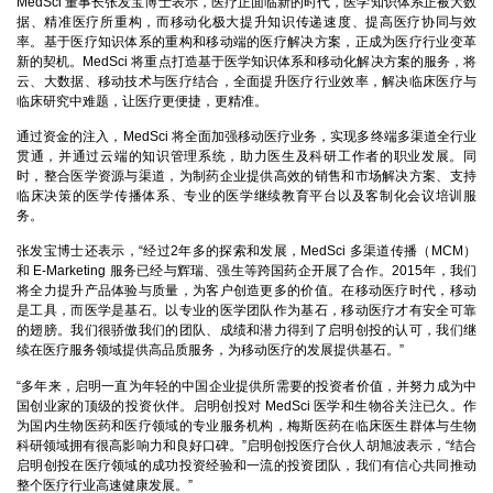
MedSci 董事长张发宝博士表示，医疗正面临新的时代，医学知识体系正被大数
据、精准医疗所重构，而移动化极大提升知识传递速度、提高医疗协同与效
率。基于医疗知识体系的重构和移动端的医疗解决方案，正成为医疗行业变革
新的契机。MedSci 将重点打造基于医学知识体系和移动化解决方案的服务，将
云、大数据、移动技术与医疗结合，全面提升医疗行业效率，解决临床医疗与
临床研究中难题，让医疗更便捷，更精准。
通过资金的注入，MedSci 将全面加强移动医疗业务，实现多终端多渠道全行业
贯通，并通过云端的知识管理系统，助力医生及科研工作者的职业发展。同
时，整合医学资源与渠道，为制药企业提供高效的销售和市场解决方案、支持
临床决策的医学传播体系、专业的医学继续教育平台以及客制化会议培训服
务。
张发宝博士还表示，“经过2年多的探索和发展，MedSci 多渠道传播（MCM）
和 E-Marketing 服务已经与辉瑞、强生等跨国药企开展了合作。2015年，我们
将全力提升产品体验与质量，为客户创造更多的价值。在移动医疗时代，移动
是工具，而医学是基石。以专业的医学团队作为基石，移动医疗才有安全可靠
的翅膀。我们很骄傲我们的团队、成绩和潜力得到了启明创投的认可，我们继
续在医疗服务领域提供高品质服务，为移动医疗的发展提供基石。”
“多年来，启明一直为年轻的中国企业提供所需要的投资者价值，并努力成为中
国创业家的顶级的投资伙伴。启明创投对 MedSci 医学和生物谷关注已久。作
为国内生物医药和医疗领域的专业服务机构，梅斯医药在临床医生群体与生物
科研领域拥有很高影响力和良好口碑。”启明创投医疗合伙人胡旭波表示，“结合
启明创投在医疗领域的成功投资经验和一流的投资团队，我们有信心共同推动
整个医疗行业高速健康发展。”