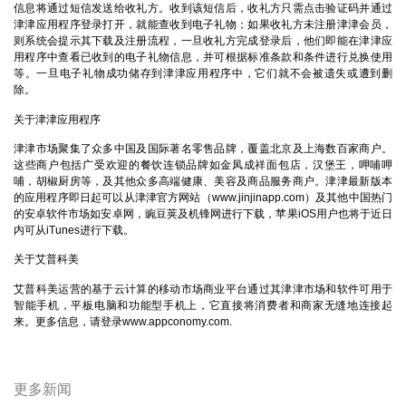
信息将通过短信发送给收礼方。收到该短信后，收礼方只需点击验证码并通过
津津应用程序登录打开，就能查收到电子礼物；如果收礼方未注册津津会员，
则系统会提示其下载及注册流程，一旦收礼方完成登录后，他们即能在津津应
用程序中查看已收到的电子礼物信息，并可根据标准条款和条件进行兑换使用
等。一旦电子礼物成功储存到津津应用程序中，它们就不会被遗失或遭到删
除。
关于津津应用程序
津津市场聚集了众多中国及国际著名零售品牌，覆盖北京及上海数百家商户。
这些商户包括广受欢迎的餐饮连锁品牌如金凤成祥面包店，汉堡王，呷哺呷
哺，胡椒厨房等，及其他众多高端健康、美容及商品服务商户。津津最新版本
的应用程序即日起可以从津津官方网站（
www.jinjinapp.com
）及其他中国热门
的安卓软件市场如安卓网，豌豆荚及机锋网进行下载，苹果iOS用户也将于近日
内可从iTunes进行下载。
关于艾普科美
艾普科美运营的基于云计算的移动市场商业平台通过其津津市场和软件可用于
智能手机，平板电脑和功能型手机上，它直接将消费者和商家无缝地连接起
来。更多信息，请登录
www.appconomy.com
.
更多新闻