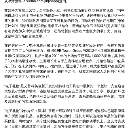
或津津微博 (e.weibo.com/jinjinapp)查询。
艾普科美首席运营官，全球业务开发、销售及市场主管乔.坎特伯雷说道：“向中
国市场引入津津‘电子礼物’功能是一个重要的里程碑。通过使用移动礼品这一创
新的服务，我们能激发消费者间互赠礼物的行为，而这种行为恰好与我们“忠诚
度计划”中回馈及重复消费的需求互相结合，两者的结合不但能吸引更多商户现
有消费者加入津津忠诚度计划，还能对新的消费者产生巨大的吸引力。目前，
这是中国市场的首创之举。”
在过去的一年，电子礼物已被证明是一款非常受欢迎的应用程序，并在零售业
展现了它巨大的增长潜力。根据CEB Tower Group与2012年4月国家权威报告
显示(仅美国地区)，礼品市场在2011年的市场价值已高达1,000亿美元，其中电
子礼物市场增速极快，主要增长来自于主流移动应用程序，其销售额达10亿美
元，预计在未来的2年内将以12倍增长。通过电子礼物，绝大多数用户都感受到
了其作为礼物馈赠所带来的便捷，在同事之间、朋友之间或家人之间的小礼物
赠送中受到了人们普遍的欢迎。
“电子礼物”是艾普科美创新开发的独特移动工具包中最新的一个版块，完全迎合
大型及小型商户需求，该版块包含忠诚度及会员回馈，社交分享，以及闭环优
惠及兑换系统，也包括可灵活操作的后台系统，该系统能帮助商户创建、管理
及监测他们的市场营销活动。
“电子礼物”操作介绍：津津注册用户可以通过手机应用程序浏览那些已进驻津津
商户所提供的礼品。当挑选到合意的礼物时，送礼方可以选定该商品并选择购
买数量，同时编辑一条个性化的信息发送到收礼方的移动手机上。当支付完成
后（目前只能通过支付宝支付，之后将提供更多支付途径），电子礼物的通知