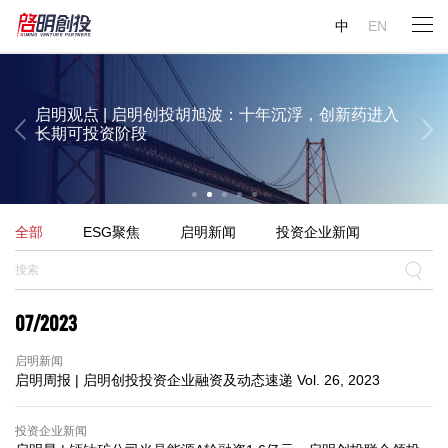
启明观点 | 启明创投周志峰：今年大概率将出现“超级
启明观点 | 启明创投陈侃：AI对生物医药行业的变革
启明观点 | 启明创投邝子平：中国的人工智能投资并
Gary Rieschel：中国或将有12%的GDP来自医疗领域
中
EN
AI应用”
已经显现
不过热，理应吸引全世界的资金
启明观点 | 启明创投胡旭波：十年沉浮，创新药进入
长期可投资阶段
启明观点 | 启明创投陈侃：AI对生物医药行业的变革
启明观点 | 启明创投邝子平：中国的人工智能投资并
全部
ESG聚焦
启明新闻
投资企业新闻
已经显现
不过热，理应吸引全世界的资金
07/2023
启明新闻
启明周报 | 启明创投投资企业融资及动态速递 Vol. 26, 2023
投资企业新闻