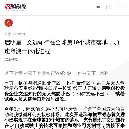
中
EN
投资企业新闻
启明星 | 文远知行在全球第19个城市落地，加
速粤澳一体化进程
2023/07/12
以下文章来源于文远知行WeRide ，作者又下一城的
日前，横琴粤澳深度合作区（下称“合作区”）第二条无人驾
驶示范应用线路“横琴口岸—长隆”线正式开通，
启明创投投
资企业文远知行的无人驾驶小巴
（下称“文远小巴”）
，载着
试乘人员从横琴口岸准时出发。
今年3月，近50辆文远小巴落地无锡，打造了全国最大的自
动驾驶微循环公交接驳体系。
此次开进珠海横琴标志着文远
小巴实现了在全球第19个城市的落地，充分展现了文远知行
在L4自动驾驶上的技术可靠性和商业可复制性，为接下来