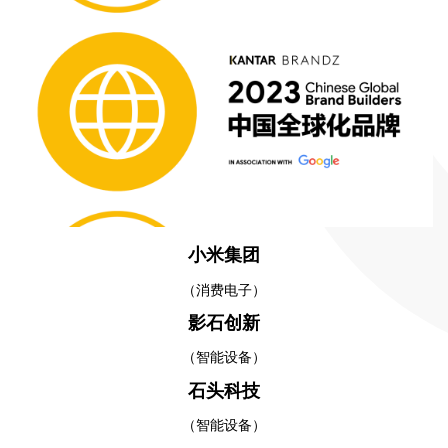
小米集团
（消费电子）
影石创新
（智能设备）
石头科技
（智能设备）