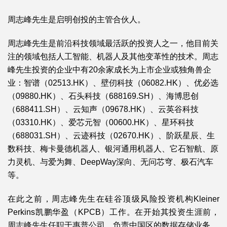
周志峰先生是启明创投的主管合伙人。
周志峰先生是前沿科技领域最活跃的投资人之一，他目前关
注的领域包括人工智能、机器人及其他变革性的技术。周志
峰先生投资的企业中有20余家成长为上市企业或独角兽企
业：智谱（02513.HK）、壁仞科技（06082.HK）、优必选
（09880.HK）、石头科技（688169.SH）、海博思创
（688411.SH）、云知声（09678.HK）、云英谷科技
（03310.HK）、爱芯元智（00600.HK）、星环科技
（688031.SH）、云迹科技（02670.HK）、阶跃星辰、生
数科技、梅卡曼德机器人、银河通用机器人、它石智航、原
力灵机、与爱为舞、DeepWay深向、无问芯穹、极石汽车
等。
在此之前，周志峰先生在硅谷顶级风险投资机构Kleiner
Perkins凯鹏华盈（KPCB）工作。在开始其投资生涯前，
周志峰先生任职于惠普公司，负责中国区的数据存储业务。