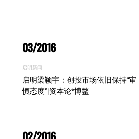
03/2016
启明新闻
启明梁颖宇：创投市场依旧保持“审
慎态度”|资本论*博鳌
02/2016