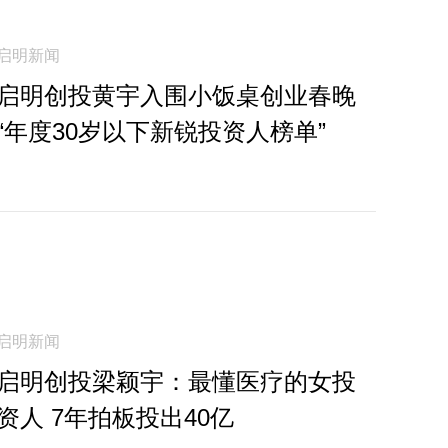
启明新闻
启明创投黄宇入围小饭桌创业春晚
“年度30岁以下新锐投资人榜单”
启明新闻
启明创投梁颖宇：最懂医疗的女投
资人 7年拍板投出40亿