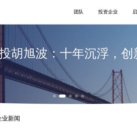
团队
投资企业
明创投邝子平：中国的人工
创投周志峰：今年大概率将出
hel：中国或将有12%的GDP
明创投陈侃：AI对生物医药
资金
明创投胡旭波：十年沉浮，
明创投邝子平：中国的人工
明创投陈侃：AI对生物医药
资金
企业新闻