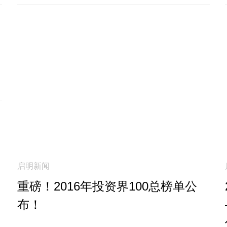
启明新闻
重磅！2016年投资界100总榜单公
布！