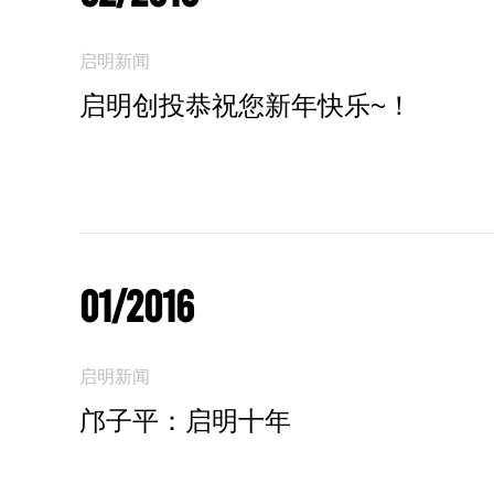
启明新闻
启明创投恭祝您新年快乐~！
01/2016
启明新闻
邝子平：启明十年