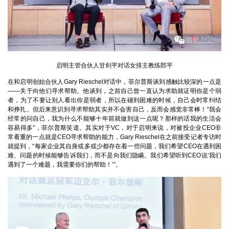
启明主管合伙人甘剑平对话女排主教练郎平
在和启明创始合伙人Gary Rieschel对话中，菲尔普斯谈到感触比较深的一点是
——关于向他们寻求帮助。他谈到，之前自己曾一直认为求助就证明你是个弱
者，为了不要让别人看出你是弱者，所以在碰到困难的时候，自己会时常纠结
和挣扎。但后来意识到寻求帮助其实并不会害自己，反而会感觉非常棒！“我会
经常的问自己，我为什么不能够十年前就做到这一点呢？那样的话我的生活会
容易得多”，菲尔普斯笑道。其实对于VC，对于启明来说，对被投企业CEO非
常看重的一点就是CEO寻求帮助的能力，Gary Rieschel在之前接受记者专访时
就提到，“每家企业其自身或多或少都存在着一些问题，我们希望CEO在遇到困
难、问题的时候能够告诉我们，而不是向我们隐瞒。我们希望听到CEO说‘我们
遇到了一个难题，我需要你们的帮助！’”。