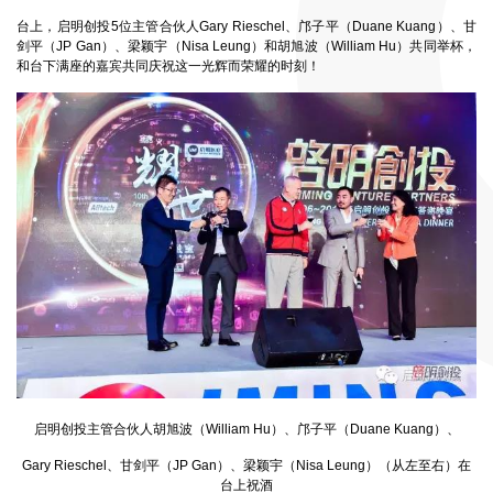
台上，启明创投
5
位主管合伙人
Gary Rieschel
、邝子平（
Duane Kuang
）、甘
剑平（
JP Gan
）、梁颖宇（
Nisa Leung
）和胡旭波（
William Hu
）共同举杯，
和台下满座的嘉宾共同庆祝这一光辉而荣耀的时刻！
启明创投主管合伙人胡旭波（
William Hu
）、邝子平（
Duane Kuang
）、
Gary Rieschel
、甘剑平（
JP Gan
）、梁颖宇（
Nisa Leung
）（从左至右）在
台上祝酒