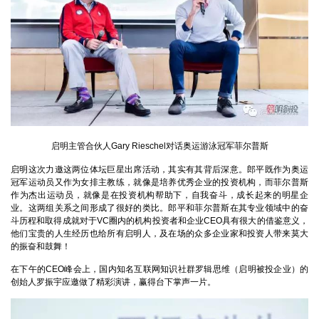
启明主管合伙人Gary Rieschel对话奥运游泳冠军菲尔普斯
启明这次力邀这两位体坛巨星出席活动，其实有其背后深意。郎平既作为奥运
冠军运动员又作为女排主教练，就像是培养优秀企业的投资机构，而菲尔普斯
作为杰出运动员，就像是在投资机构帮助下，自我奋斗，成长起来的明星企
业。这两组关系之间形成了很好的类比。郎平和菲尔普斯在其专业领域中的奋
斗历程和取得成就对于VC圈内的机构投资者和企业CEO具有很大的借鉴意义，
他们宝贵的人生经历也给所有启明人，及在场的众多企业家和投资人带来莫大
的振奋和鼓舞！
在下午的
CEO
峰会上，国内知名互联网知识社群罗辑思维（启明被投企业）的
创始人罗振宇应邀做了精彩演讲，赢得台下掌声一片。