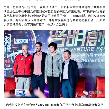
另外，特别值得一提的是，在此次活动中，启明非常荣幸地邀请到了刚刚在里
约奥运会上率领中国女排重回冠军领奖台的中国女排主教练、有“铁榔头”之称的
郎平和奥运会历史上获金牌数最多的运动员“飞鱼”——菲尔普斯。他们应邀在晚
宴庆典上与启明合伙人同台对话，并与全场嘉宾进行精彩热烈的互动。庆典最
大的高潮席卷，台下闪光灯频闪，全场为之沸腾！
启明创投创始主管合伙人
Gary Rieschel
和邝子平在台上对话菲尔普斯和郎平