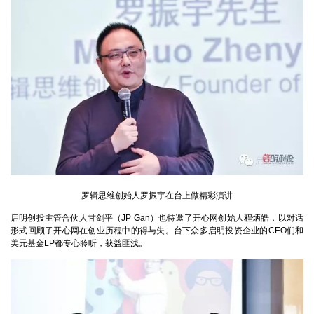
罗辑思维创始人罗振宇在台上做精彩演讲
启明创投主管合伙人甘剑平（
JP Gan
）也特邀了开心网创始人程炳皓，以对话
形式回顾了开心网在创业历程中的得与失。台下众多启明投资企业的
CEO
们和
美元基金
LP
都专心聆听，获益匪浅。