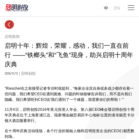
中
EN
启明新闻
启明十年：辉煌，荣耀，感动，我们一直在前
行 ——“铁榔头”和“飞鱼”现身，助兴启明十周年
庆典
2016/11/11
| 启明创投
“Rieschel在之前接受记者专访时就提到，“每家企业其自身或多或少都存在着一
些问题，我们希望CEO在遇到困难、问题的时候能够告诉我们，而不是向我们
隐瞒。我们希望听到CEO说‘我们遇到了一个难题，我需要你们的帮助！’”
11
月
4
日，启明创投
2016
年美元投资人年会、第八届
CEO
峰会暨启明创投十周
年庆典在位于上海黄浦江边、陆家嘴金融贸易区中心地标位置的浦东丽思卡尔
顿大酒店隆重举行。
在十周年庆典活动现场，各个行业的领袖人物和启明投资企业的
CEO
们都悉数
到场。