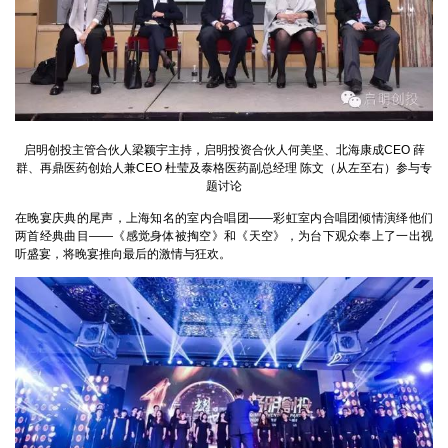
启明创投主管合伙人梁颖宇主持，启明投资合伙人何美坚、北海康成CEO 薛
群、再鼎医药创始人兼CEO 杜莹及泰格医药副总经理 陈文（从左至右）参与专
题讨论
在晚宴庆典的尾声，上海知名的室内合唱团——彩虹室内合唱团倾情演绎他们
两首经典曲目——《感觉身体被掏空》和《天空》，为台下观众奉上了一出视
听盛宴，将晚宴推向最后的激情与狂欢。