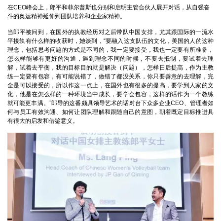
在
CEO
峰会上，郎平和菲尔普斯也分别和启明主管合伙人展开对话，从自强奋
斗的奥运精神延伸到团队培养和企业家精神。
当郎平被问到，在国外的执教经历对之后带队中国女排，尤其跟国际的一流水
平接轨有什么样的收获时，她谈到，“要融入这支队伍的文化，美国的人的这种
理念，包括思考问题的方式是不同的，我一定要接受，我也一定要有所准备，
怎么样能够有更好的沟通，遇到理念不同的时候，不要去抵制，要试着去理
解，试着去平衡，我的目标目的就是解决（问题），怎样日后提高，作为主教
练一定要有包容，有可能说错了，做错了都没关系，你只要善意的去理解，完
全是可以接受的，所以作这一点上，在国外也有很多的提高，要学到人家的文
化，他是在怎么样的一种环境当中成长，要学会包容，这样的话作为一个教练
就可能更丰满。”郎导的这番颇具领导艺术的话对台下众多企业
CEO
、管理者如
何与员工有效沟通、如何让团队理解和跟随自己的意图，朝着既定目标推进具
有很大的启发和借鉴意义。