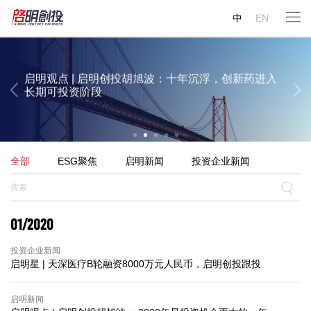
启明观点 | 启明创投周志峰：今年大概率将出现“超级
启明观点 | 启明创投陈侃：AI对生物医药行业的变革
启明观点 | 启明创投邝子平：中国的人工智能投资并
Gary Rieschel：中国或将有12%的GDP来自医疗领域
中
EN
AI应用”
已经显现
不过热，理应吸引全世界的资金
启明观点 | 启明创投胡旭波：十年沉浮，创新药进入
长期可投资阶段
启明观点 | 启明创投陈侃：AI对生物医药行业的变革
启明观点 | 启明创投邝子平：中国的人工智能投资并
全部
ESG聚焦
启明新闻
投资企业新闻
已经显现
不过热，理应吸引全世界的资金
01/2020
投资企业新闻
启明星 | 天深医疗B轮融资8000万元人民币，启明创投跟投
启明新闻