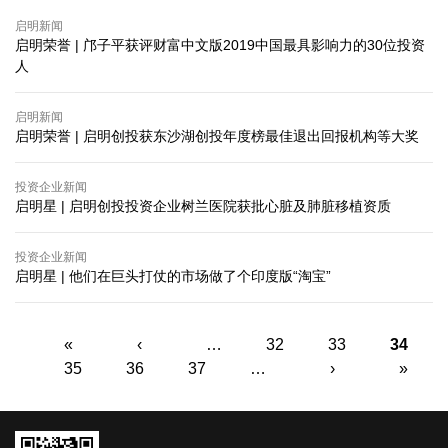
启明新闻
启明荣誉 | 邝子平获评财富中文版2019中国最具影响力的30位投资
人
启明新闻
启明荣誉 | 启明创投获东沙湖创投年度榜最佳退出回报机构等大奖
投资企业新闻
启明星 | 启明创投投资企业树兰医院获批心脏及肺脏移植资质
投资企业新闻
启明星 | 他们在巨头打仗的市场做了个印度版“淘宝”
页面
«
‹
…
32
33
34
35
36
37
…
›
»