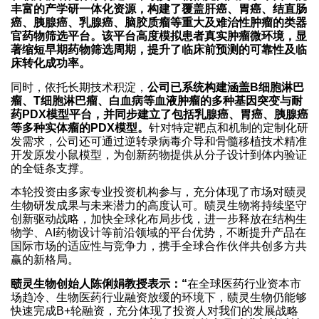
丰富的产学研一体化资源，构建了覆盖肝癌、胃癌、结直肠
癌、胰腺癌、乳腺癌、脑胶质瘤等重大及难治性肿瘤的类器
官药物筛选平台。该平台高度模拟患者真实肿瘤微环境，显
著缩短早期药物筛选周期，提升了临床前预测的可靠性及临
床转化成功率。
同时，依托长期技术积淀，
公司已系统构建涵盖B细胞淋巴
瘤、T细胞淋巴瘤、白血病等血液肿瘤的多种基因突变与耐
药PDX模型平台，并同步建立了包括乳腺癌、胃癌、胰腺癌
等多种实体瘤的PDX模型。
针对特定靶点和机制的定制化研
发需求，公司还可通过逆转录病毒介导和骨髓移植技术精准
开发原发小鼠模型，为创新药物提供从分子设计到体内验证
的全链条支撑。
本轮投资由多家专业投资机构参与，充分体现了市场对赜灵
生物研发成果与未来潜力的高度认可。赜灵生物将持续坚守
创新驱动战略，加快全球化布局步伐，进一步释放在结构生
物学、AI药物设计等前沿领域的平台优势，不断提升产品在
国际市场的适应性与竞争力，携手全球合作伙伴共创多方共
赢的新格局。
赜灵生物创始人陈俐娟教授表示：“
在全球医药行业资本市
场趋冷、生物医药行业融资放缓的环境下，赜灵生物仍能够
快速完成B+轮融资，充分体现了投资人对我们的发展战略