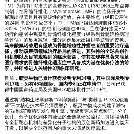
另一款重磅产品马来酸氟诺替尼（Flonoltinib Maleate，
FM）为具有FIC潜力的高选择性JAK2/FLT3/CDK6三靶点抑
制剂，在骨髓纤维化（Myelofibrosis，MF）的临床开发中
展现出显著且具有突破性的疗效。在主要终点（经IRC评估
的24周脾脏体积应答率）中，FM治疗组达到脾脏体积缩小
≥35%（SVR35）的患者比例超过80%。且在部分接受FM
治疗的患者中观察到骨髓纤维化程度（经系列骨髓活检病理
学评估）的显著减轻，部分病例显示出组织学逆转的迹象。
马来酸氟诺替尼有望成为骨髓增殖性肿瘤患者的重要治疗选
择，推动该疾病领域治疗格局的演进。其独特的全球首创作
用机制以及目前观察到的临床获益，使其在现存显著未满足
医疗需求的骨髓纤维化适应症中具备成为潜在优势疗法的前
景，并即将进入关键性3期临床研究。
目前，
赜灵生物已累计获得发明专利34项，其中国际发明专
利17项；另有45项国际、国内专利正在申请中。
公司已获
得中国国家药监局及美国FDA临床批件共计19件。
通过将“结构生物学解析”“AI药物设计”与“类器官-PDX双轨验
证”三大核心技术平台深度融合，赜灵生物成功构建了独特
的“端到端”新药研发创新引擎，无缝贯穿从靶点验证、分子
设计、分子优化到体内验证的全链条研发流程，持续驱动具
有全新靶点机制与差异化分子结构的原创新药加速进入临床
开发，以解决全球范围内的重大未满足医疗需求。