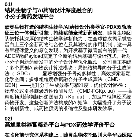
01/
结构生物学与AI药物设计深度融合的
小分子新药发现平台
赜灵生物打造的结构生物学/AI药物设计/类器官-PDX双轨验
证三位一体创新引擎，持续赋能全球新药研发。
赜灵生物团
队依托其深厚的结构生物学解析能力，在全球首次揭示微管
蛋白上三个全新药物结合位点及其独特的作用机制，这一具
有里程碑意义的原创发现，为开发基于微管蛋白的新一代
ADC药物Payload奠定了全新的结构基础与设计范式。针对
小分子创新药研发中的分子设计与优化瓶颈，公司自主构建
了多个原创AI药物设计算法模块：局部结构导向分子生成算
法（LSDC）——显著增强分子骨架多样性，高效探索新颖
化学空间；多维粗粒度数据融合分子生成算法（CMD-
GEN）——提升分子生成效率与精准度，优化设计路径；
物理公式引导脑渗透性预测算法 （CMD-FGKp, uu）——高
精度预测药物脑部递送潜力（Kp, uu），加速中枢神经系统
药物开发。这些创新算法构成的AI矩阵，大幅提升了分子设
计的创新性、成药性预测的准确性及整体研发效率。
02/
高通量类器官筛选平台与PDX药效学评价平台
在临床前研究体系构建上，赜灵生物依托四川大学华西医院