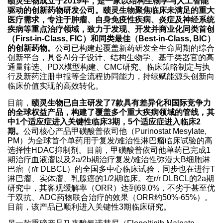
赜灵生物成立于2019年，是一家以结构生物学与人工智能
驱动的创新药物研发公司。赜灵生物聚焦临床未满足的重大
医疗需求，专注于肿瘤、自身免疫性疾病、炎症及神经系统
疾病等重点治疗领域，致力于发现、开发并商业化同类首创
（First-in-Class, FIC）和同类最佳（Best-in-Class, BIC）
的创新药物。
公司已构建起覆盖新药研发全生命周期的综合
创新平台，具备AI分子设计、结构生物学、基于类器官的高
通量筛选、PDX模型构建、CMC研究、临床策略制定与执
行及新药注册申报等全流程协同能力，持续赋能源头创新向
临床价值实现的高效转化。
目前，
赜灵生物已自主研发了7款具有差异化和国际竞争力
的全球权益产品，构建了覆盖多个重大疾病领域的管线，其
中1个适应症进入关键性临床3期，5个适应症进入临床2
期。
公司核心产品甲磺酸普依司他（Purinostat Mesylate,
PM）为全球首个单药用于复发/难治性淋巴瘤临床试验的高
选择性HDAC抑制剂。目前，甲磺酸普依司他单药已完成1
期治疗血液瘤以及2a/2b期治疗复发/难治性弥漫大B细胞淋
巴瘤（r/r DLBCL）的全国多中心临床试验，同步也在进行T
淋巴瘤、实体瘤、乳腺癌的1/2期临床。在r/r DLBCL的2a期
研究中，其客观缓解率（ORR）达到69.0%，不劣于甚至优
于双抗、ADC药物联合治疗的效果（ORR约50%-65%）。
目前，该产品已顺利进入关键性3期临床研究。