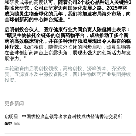
和研发成果的高度认可。
随着公司2个核心品种进入关键性3
期临床研究，公司正坚定迈向国际化发展之路。2025年将
成为赜灵生物全球化的元年，我们将加速布局海外市场，向
全球创新药的中心舞台挺进。”
启明创投合伙人、医疗健康行业共同负责人陈侃博士表示：
“赜灵生物依托全链条的创新药物平台，成功推动了多个新
药的高效临床转化，并在多种治疗领域展现出令人振奋的临
床疗效。
我们相信，随着海外临床的同步启动，赜灵生物将
在全球创新药舞台上崭露头角，展现出强大的创新活力与发
展潜力。”
本轮融资由启明创投领投，高榕创投、济峰资本、齐济投
资、五源资本及中源投资跟投，四川生物医药产业集团持续
投资。
更多新闻
启明星 | 中国线控底盘领导者拿森科技成功登陆香港交易所
08/07
2026