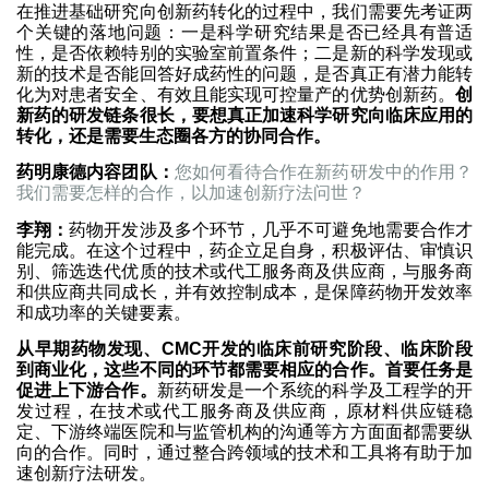
在推进基础研究向创新药转化的过程中，我们需要先考证两
个关键的落地问题：一是科学研究结果是否已经具有普适
性，是否依赖特别的实验室前置条件；二是新的科学发现或
新的技术是否能回答好成药性的问题，是否真正有潜力能转
化为对患者安全、有效且能实现可控量产的优势创新药。
创
新药的研发链条很长，要想真正加速科学研究向临床应用的
转化，还是需要生态圈各方的协同合作。
药明康德内容团队：
您如何看待合作在新药研发中的作用？
我们需要怎样的合作，以加速创新疗法问世？
李翔：
药物开发涉及多个环节，几乎不可避免地需要合作才
能完成。在这个过程中，药企立足自身，积极评估、审慎识
别、筛选迭代优质的技术或代工服务商及供应商，与服务商
和供应商共同成长，并有效控制成本，是保障药物开发效率
和成功率的关键要素。
从早期药物发现、CMC开发的临床前研究阶段、临床阶段
到商业化，这些不同的环节都需要相应的合作。首要任务是
促进上下游合作。
新药研发是一个系统的科学及工程学的开
发过程，在技术或代工服务商及供应商，原材料供应链稳
定、下游终端医院和与监管机构的沟通等方方面面都需要纵
向的合作。同时，通过整合跨领域的技术和工具将有助于加
速创新疗法研发。