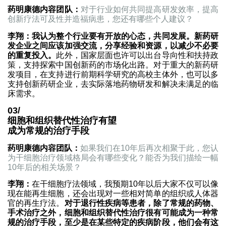
药明康德内容团队：
对于行业如何共同提高研发效率，提高
创新疗法可及性并造福病患，您还有哪些个人建议？
李翔：
我认为整个行业要有开放的心态，共同发展。新药研
发企业之间应该加强交流，分享经验和资源，以减少不必要
的重复投入。
此外，国家层面也许可以出台导向性和扶持政
策，支持探索中国创新药的市场化出路。对于重大的新药研
发项目，在支持进行前期科学研究的高校主体外，也可以多
支持创新药研企业，去实际落地药物研发和解决未满足的临
床需求。
03/
细胞和组织替代性治疗有望
成为常规的治疗手段
药明康德内容团队：
如果我们在10年后再次相聚于此，您认
为干细胞治疗领域格局会有哪些变化？能否为我们描绘一幅
10年后的相关场景？
李翔：
在干细胞疗法领域，我预期10年以后大家不仅可以像
现在能再生细胞，还会出现对一些相对简单的组织或人体器
官的再生疗法。
对于退行性疾病等患者，除了常规的药物、
手术治疗之外，细胞和组织替代性治疗很有可能成为一种常
规的治疗手段，至少是在某些特定的疾病阶段，他们会有这