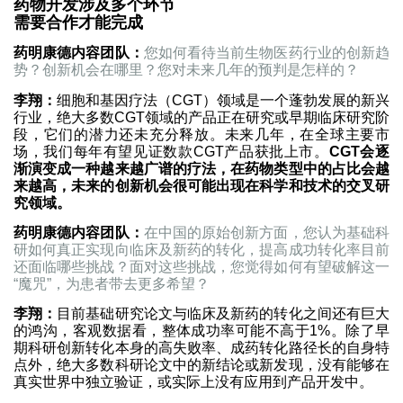
药物开发涉及多个环节
需要合作才能完成
药明康德内容团队：
您如何看待当前生物医药行业的创新趋
势？创新机会在哪里？您对未来几年的预判是怎样的？
李翔：
细胞和基因疗法（CGT）领域是一个蓬勃发展的新兴
行业，绝大多数CGT领域的产品正在研究或早期临床研究阶
段，它们的潜力还未充分释放。未来几年，在全球主要市
场，我们每年有望见证数款CGT产品获批上市。
CGT会逐
渐演变成一种越来越广谱的疗法，在药物类型中的占比会越
来越高，未来的创新机会很可能出现在科学和技术的交叉研
究领域。
药明康德内容团队：
在中国的原始创新方面，您认为基础科
研如何真正实现向临床及新药的转化，提高成功转化率目前
还面临哪些挑战？面对这些挑战，您觉得如何有望破解这一
“魔咒”，为患者带去更多希望？
李翔：
目前基础研究论文与临床及新药的转化之间还有巨大
的鸿沟，客观数据看，整体成功率可能不高于1%。除了早
期科研创新转化本身的高失败率、成药转化路径长的自身特
点外，绝大多数科研论文中的新结论或新发现，没有能够在
真实世界中独立验证，或实际上没有应用到产品开发中。