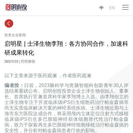
中
EN
投资企业新闻
启明星 | 士泽生物李翔：各方协同合作，加速科
研成果转化
2023/11/23
| 药明康德
以下文章来源于医药观澜 ，作者医药观澜
编者按：
日前，2023脑科学与类脑智能科创新青年30人评
选结果重磅公布。启明创投投资企业士泽生物创始人、董事
长、首席执行官兼首席科学家李翔博士入选。由李翔创立的
士泽生物专注于开发临床级iPS衍生细胞药治疗帕金森病等
尚无实质临床解决方案的神经系统疾病。士泽生物近期与上
海市东方医院达成合作，将采用颅内立体定位注射方式移植
临床级iPS衍生多巴胺能神经前体细胞替代性治疗帕金森
病，致力于探索再生多巴胺能神经细胞移植治疗帕金森病的
安全性，并分析对帕金森病患者疗效的影响。