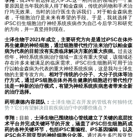
李翔：
我14年前选择进入iPSC这一刚问世的领域的一个重
要原因是当年我的亲人得了帕金森病，传统的药物和手术治
疗均无效果。当时的治疗医生告诉我们，对于帕金森病患
者，干细胞治疗是未来有希望的手段。于是，我就选择了
iPSC衍生细胞治疗神经系统疾病作为自己今后学习和研究
的方向，并一直坚持到现在。
士泽生物于2021年成立，主要研究方向是通过iPSC在体外
再生健康的神经细胞，通过细胞替代性疗法来治疗以帕金森
病为代表的目前没有实质临床解决方案的重大疾病。
过去这
些年，神经系统疾病治疗领域一直没有重大突破，该领域还
存在许多未被满足的临床需求。iPSC衍生细胞药可用于治
疗以帕金森病为代表的重大神经系统疾病，这是我与士泽生
物的主要专攻方向。
相对于传统的小分子、大分子抗体等治
疗方式，通过iPS细胞在体外再生健康的细胞进行替代性疗
法是一种新的治疗模式，有望为神经系统疾病患者带来全新
的治疗选择。
药明康德内容团队：
士泽生物正在开发的管线有何独特优
势？它们有望解决目前疾病治疗中的哪些痛点？
李翔：
目前，
士泽生物已围绕核心管线建立了关键的底层技
术平台并完成关键环节的开发，涵盖了iPSC衍生细胞药成
药的各种关键环节，包括iPSC重编程、iPS基因编辑，以及
iPSC向不同亚型的神经细胞分化等。
通过再生多巴胺亚型