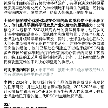
神经前体细胞等进行替代性移植治疗，有望解决这些神经系
统疾病里已经退化死亡的神经细胞不能再生的问题，逆转这
些疾病的发生、发展过程，给病人带来真正的新生命。
士泽生物的核心优势体现在公司的高素质和专业化全职团
队，他们兼具早期科学研发及产业化落地的重要能力：
公司
核心团队包括了iPSC领域海内外的资深科学家，他们认同
士泽生物的靠谱事业、团队能力和发展前景，选择全职加入
士泽生物并领导早期科学研发；同时，士泽生物核心团队的
大部分成员都具有全职在产业界从业、并担任关键研发或管
理岗位的经验，他们已帮助公司建立了以临床级iPSC衍生
多巴胺神经前体细胞治疗帕金森病核心管线的完整工艺流
程、临床级的工艺和质量控制体系；此外，士泽生物团队也
拥有攻坚克难的不凡决心和坚定的执行力。
药明康德内容团队：
未来三年，预期士泽生物在研发管线方
面有望迎来哪些里程碑进展？
李翔：
2024年，预期我们首个产品管线将完成研究者发起
的临床研究，并进入注册临床试验阶段。2025-2026年，预
计公司每年都会有1个iPS细胞衍生药进入临床阶段，包括
士泽生物已开发的第二代iPSC衍生细胞药产品。
02/