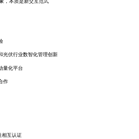
是表象，本质是新交互范式
验
体和光伏行业数智化管理创新
驱动量化平台
合作
容性相互认证