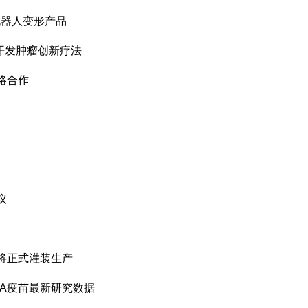
框机器人变形产品
同开发肿瘤创新疗法
战略合作
议
，将正式灌装生产
NA疫苗最新研究数据