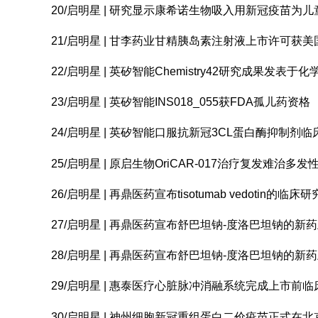
20/启明星 | 研究显示康希诺生物吸入用新冠疫苗
21/启明星 | 甘李药业甘精胰岛素注射液上市许可获美
22/启明星 | 英矽智能Chemistry42研究成果发表
23/启明星 | 英矽智能INS018_055获FDA孤儿药资格
24/启明星 | 英矽智能口服抗新冠3CL蛋白酶抑制剂
25/启明星 | 原启生物OriCAR-017治疗复发难治
26/启明星 | 再鼎医药宣布tisotumab vedotin
27/启明星 | 再鼎医药宣布舒巴坦钠-度洛巴坦钠的
28/启明星 | 再鼎医药宣布舒巴坦钠-度洛巴坦钠的新
29/启明星 | 惠泰医疗心脏脉冲消融系统完成上市前
30/启明星 | 神州细胞新冠重组蛋白二价疫苗正式在