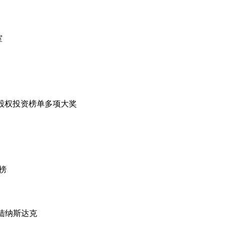
室
年度股权投资榜单多项大奖
榜
登陆纳斯达克