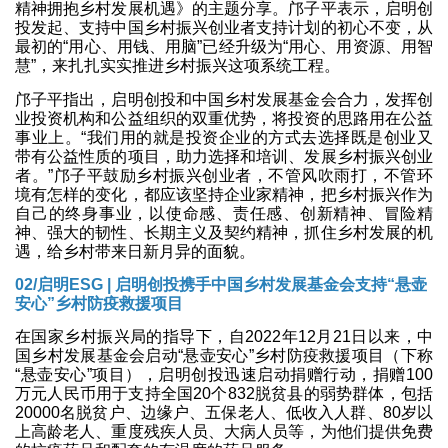
精神拥抱乡村发展机遇》的主题分享。邝子平表示，启明创
投发起、支持中国乡村振兴创业者支持计划的初心不变，从
最初的“用心、用钱、用脑”已经升级为“用心、用资源、用智
慧”，来扎扎实实推进乡村振兴这项系统工程。
邝子平指出，启明创投和中国乡村发展基金会合力，发挥创
业投资机构和公益组织的双重优势，将投资的思路用在公益
事业上。“我们用的就是投资企业的方式去选择既是创业又
带有公益性质的项目，助力选择和培训、发展乡村振兴创业
者。”邝子平鼓励乡村振兴创业者，不管风吹雨打，不管环
境有怎样的变化，都应该坚持企业家精神，把乡村振兴作为
自己的终身事业，以使命感、责任感、创新精神、冒险精
神、强大的韧性、长期主义及契约精神，抓住乡村发展的机
遇，给乡村带来日新月异的面貌。
02/启明ESG | 启明创投携手中国乡村发展基金会支持“悬壶
安心”乡村防疫救援项
目
在国家乡村振兴局的指导下，自2022年12月21日以来，中
国乡村发展基金会启动“悬壶安心”乡村防疫救援项目（下称
“悬壶安心”项目），启明创投迅速启动捐赠行动，捐赠100
万元人民币用于支持全国20个832脱贫县的弱势群体，包括
20000名脱贫户、边缘户、五保老人、低收入人群、80岁以
上高龄老人、重度残疾人员、大病人员等，为他们提供免费