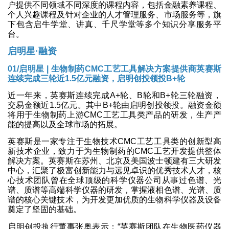
户提供不同领域不同深度的课程内容，包括金融素养课程、
个人兴趣课程及针对企业的人才管理服务、市场服务等，旗
下包含启牛学堂、讲真、千尺学堂等多个知识分享服务平
台。
启明星·融资
01/启明星 | 生物制药CMC工艺工具解决方案提供商英赛斯
连续完成三轮近1.5亿元融资，启明创投领投B+轮
近一年来，英赛斯连续完成A+轮、B轮和B+轮三轮融资，
交易金额近1.5亿元。其中B+轮由启明创投领投。融资金额
将用于生物制药上游CMC工艺工具类产品的研发，生产产
能的提高以及全球市场的拓展。
英赛斯是一家专注于生物技术CMC工艺工具类的创新型高
新技术企业，致力于为生物制药的CMC工艺开发提供整体
解决方案。英赛斯在苏州、北京及美国波士顿建有三大研发
中心，汇聚了极富创新能力与远见卓识的优秀技术人才，核
心技术团队曾在全球顶级的科学仪器公司从事过色谱、光
谱、质谱等高端科学仪器的研发，掌握液相色谱、光谱、质
谱的核心关键技术，为开发更加优质的生物科学仪器及设备
奠定了坚固的基础。
启明创投执行董事张奥表示：“英赛斯团队在生物医药仪器