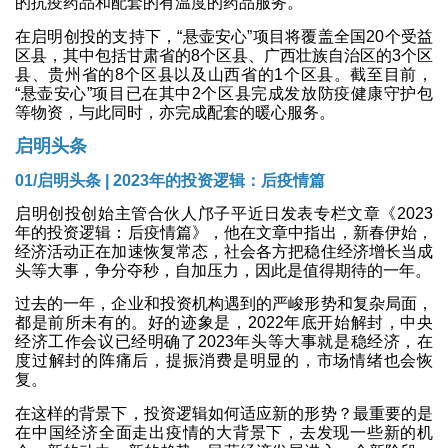
的抗疫药品和配套的有温度的药品服务。
在启明创投的支持下，“悬壶安心”项目将覆盖全国20个受益
区县，其中包括甘肃省的8个区县、广西壮族自治区的3个区
县、贵州省的8个区县以及山西省的1个区县。截至目前，
“悬壶安心”项目已在其中2个区县完成发放防疫健康守护包
等物资，与此同时，亦完成配套的暖心服务。
启明头条
01/启明头条 | 2023年的投资逻辑：后疫情篇
启明创投创始主管合伙人邝子平近日发表专栏文章《2023
年的投资逻辑：后疫情篇》，他在文章中指出，新春伊始，
经济活动正在加速恢复常态，社会各方把稳住经济增长当成
头等大事，争分夺秒，自加压力，因此是值得期待的一年。
过去的一年，企业和投资机构遇到的严峻形势和复杂局面，
都是前所未有的。好的迹象是，2022年底开始解封，中央
经济工作会议已经明确了2023年头等大事就是稳经济，在
度过解封的阵痛后，提振消费是明显的，市场情绪也会恢
复。
在这样的背景下，投资逻辑如何适应新的形势？最重要的是
在中国经济全面走出疫情的大背景下，去发现一些新的机