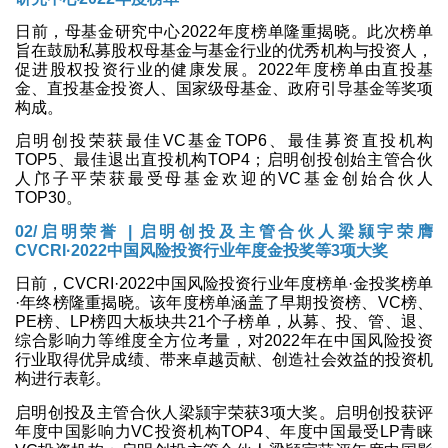
日前，母基金研究中心2022年度榜单隆重揭晓。此次榜单
旨在鼓励私募股权母基金与基金行业的优秀机构与投资人，
促进股权投资行业的健康发展。2022年度榜单由直投基
金、直投基金投资人、国家级母基金、政府引导基金等奖项
构成。
启明创投荣获最佳VC基金TOP6、最佳募资直投机构
TOP5、最佳退出直投机构TOP4；启明创投创始主管合伙
人邝子平荣获最受母基金欢迎的VC基金创始合伙人
TOP30。
02/启明荣誉 | 启明创投及主管合伙人梁颕宇荣膺
CVCRI·2022中国风险投资行业年度金投奖等3项大奖
日前，CVCRI·2022中国风险投资行业年度榜单·金投奖榜单
·年终榜隆重揭晓。该年度榜单涵盖了早期投资榜、VC榜、
PE榜、LP榜四大板块共21个子榜单，从募、投、管、退、
综合影响力等维度全方位考量，对2022年在中国风险投资
行业取得优异成绩、带来卓越贡献、创造社会效益的投资机
构进行表彰。
启明创投及主管合伙人梁颕宇荣获3项大奖。启明创投获评
年度中国影响力VC投资机构TOP4、年度中国最受LP青睐