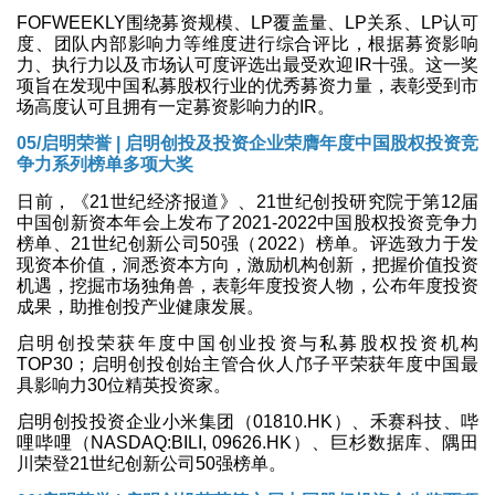
FOFWEEKLY围绕募资规模、LP覆盖量、LP关系、LP认可
度、团队内部影响力等维度进行综合评比，根据募资影响
力、执行力以及市场认可度评选出最受欢迎IR十强。这一奖
项旨在发现中国私募股权行业的优秀募资力量，表彰受到市
场高度认可且拥有一定募资影响力的IR。
05/启明荣誉 | 启明创投及投资企业荣膺年度中国股权投资竞
争力系列榜单多项大奖
日前，《21世纪经济报道》、21世纪创投研究院于第12届
中国创新资本年会上发布了2021-2022中国股权投资竞争力
榜单、21世纪创新公司50强（2022）榜单。评选致力于发
现资本价值，洞悉资本方向，激励机构创新，把握价值投资
机遇，挖掘市场独角兽，表彰年度投资人物，公布年度投资
成果，助推创投产业健康发展。
启明创投荣获年度中国创业投资与私募股权投资机构
TOP30；启明创投创始主管合伙人邝子平荣获年度中国最
具影响力30位精英投资家。
启明创投投资企业小米集团（01810.HK）、禾赛科技、哔
哩哔哩（NASDAQ:BILI, 09626.HK）、巨杉数据库、隅田
川荣登21世纪创新公司50强榜单。