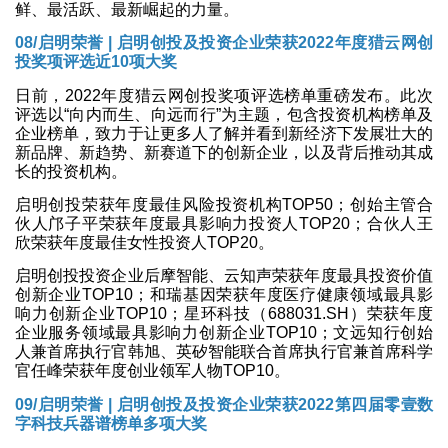
鲜、最活跃、最新崛起的力量。
08/启明荣誉 | 启明创投及投资企业荣获2022年度猎云网创
投奖项评选近10项大奖
日前，2022年度猎云网创投奖项评选榜单重磅发布。此次
评选以“向内而生、向远而行”为主题，包含投资机构榜单及
企业榜单，致力于让更多人了解并看到新经济下发展壮大的
新品牌、新趋势、新赛道下的创新企业，以及背后推动其成
长的投资机构。
启明创投荣获年度最佳风险投资机构TOP50；创始主管合
伙人邝子平荣获年度最具影响力投资人TOP20；合伙人王
欣荣获年度最佳女性投资人TOP20。
启明创投投资企业后摩智能、云知声荣获年度最具投资价值
创新企业TOP10；和瑞基因荣获年度医疗健康领域最具影
响力创新企业TOP10；星环科技（
688031.SH
）荣获年度
企业服务领域最具影响力创新企业TOP10；文远知行创始
人兼首席执行官韩旭、英矽智能联合首席执行官兼首席科学
官任峰荣获年度创业领军人物TOP10。
09/启明荣誉 | 启明创投及投资企业荣获2022第四届零壹数
字科技兵器谱榜单多项大奖