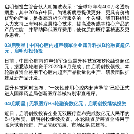
启明创投主管合伙人胡旭波表示：“全球每年有400万名透析
病患，其中20%在中国。为透析病患提供更好、更具有价格
优势的产品，是提高透析医疗服务的一个关键。我们将继续
大力支持上海翊科发展核心技术、提高透析膜等核心产品的
产品性能，并帮助降低医疗费用，使优质的医疗器械惠及更
多患者。”
03/启明星 | 中国心腔内超声领军企业霆升科技B轮融资超亿
元，启明创投领投
日前，中国心腔内超声领军企业霆升科技宣布B轮融资超亿
元，据悉该轮融资于2022年9月完成，由启明创投领投。本
轮融资资金将用于心腔内超声产品批量化生产、研发团队扩
建及新产品开发。
霆升科技同时宣布，“一次性使用心腔内超声导管”已经正式
进入国家药监局创新医疗器械特别审查程序。
04/
启明星 | 无双医疗B+轮融资数亿元，启明创投继续投资
近日，启明创投投资企业无双医疗宣布完成数亿元人民币的
B+轮融资。启明创投继续投资。本轮融资所筹资金将用于
临床试验推进、产品管线拓展、市场团队搭建等。