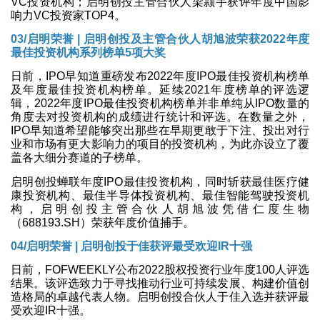
VC投资机构；启明创投主管合伙人梁颕宇获评年度中国影
响力VC投资家TOP4。
03/启明荣誉 | 启明创投及主管合伙人胡旭波荣获2022年度
最佳投资机构系列榜单5项大奖
日前，IPO早知道重磅发布2022年度IPO最佳投资机构榜单
及年度最佳投资机构榜单。延续2021年度榜单的评选逻
辑，2022年度IPO最佳投资机构榜单并非单纯从IPO数量的
角度去对投资机构的成绩进行统计和评选。在数量之外，
IPO早知道希望能够突出那些在早期更敢于下注、投出对行
业和市场有更大影响力的项目的投资机构，为此亦设立了覆
盖各大细分赛道的子榜单。
启明创投蝉联年度IPO最佳投资机构，同时斩获最佳医疗健
康投资机构、最佳半导体投资机构、最佳智能驾驶投资机
构，启明创投主管合伙人胡旭波凭借仁度生物
（688193.SH）荣获年度价值捕手。
04/启明荣誉 | 启明创投于佳获评最受欢迎IR十强
日前，FOFWEEKLY公布2022股权投资行业年度100人评选
结果。该评选致力于寻找推动行业可持续发展、构建价值创
造格局的卓越代表人物。启明创投合伙人于佳入选并获评最
受欢迎IR十强。