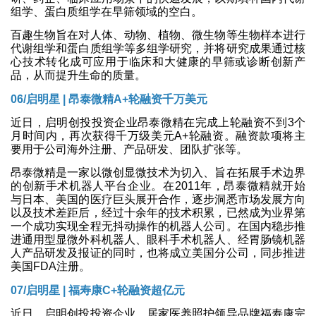
组学、蛋白质组学在早筛领域的空白。
百趣生物旨在对人体、动物、植物、微生物等生物样本进行
代谢组学和蛋白质组学等多组学研究，并将研究成果通过核
心技术转化成可应用于临床和大健康的早筛或诊断创新产
品，从而提升生命的质量。
06/
启明星 | 昂泰微精A+轮融资千万美元
近日，启明创投投资企业昂泰微精在完成上轮融资不到3个
月时间内，再次获得千万级美元A+轮融资。融资款项将主
要用于公司海外注册、产品研发、团队扩张等。
昂泰微精是一家以微创显微技术为切入、旨在拓展手术边界
的创新手术机器人平台企业。在2011年，昂泰微精就开始
与日本、美国的医疗巨头展开合作，逐步洞悉市场发展方向
以及技术差距后，经过十余年的技术积累，已然成为业界第
一个成功实现全程无抖动操作的机器人公司。在国内稳步推
进通用型显微外科机器人、眼科手术机器人、经胃肠镜机器
人产品研发及报证的同时，也将成立美国分公司，同步推进
美国FDA注册。
07/
启明星 | 福寿康C+轮融资超亿元
近日，启明创投投资企业、居家医养照护领导品牌福寿康完