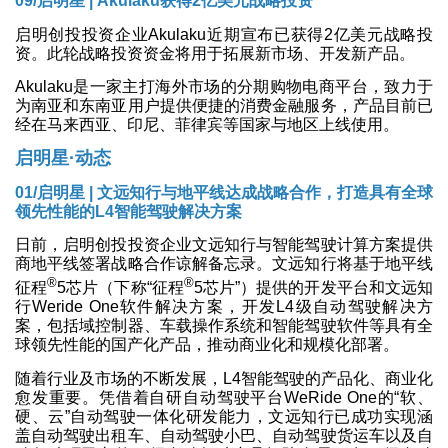
09/
启明星 | Akulaku获得2亿美元战略投资
启明创投投资企业Akulaku近期宣布已获得2亿美元战略投
资。此轮战略投资资金将用于拓展新市场、开发新产品。
Akulaku是一家主打海外市场的分期购物电商平台，致力于
为南亚和东南亚用户提供便捷的消费金融服务，产品目前已
经在马来西亚、印尼、菲律宾等国家与地区上线使用。
启明星·动态
01/启明星 | 文远知行与地平线达成战略合作，打造具有全球
领先性能的L4智能驾驶解决方案
日前，启明创投投资企业文远知行与智能驾驶计算方案提供
商地平线签署战略合作谅解备忘录。文远知行将基于地平线
®
®
征程
5芯片（下称“征程
5芯片”）提供的开发平台和文远知
行Weride One软件解决方案，开发L4级自动驾驶解决方
案，包括域控制器、车载操作系统和智能驾驶软件等具有全
球领先性能的国产化产品，推动商业化和规模化部署。
随着行业及市场的不断发展，L4智能驾驶的产品化、商业化
愈发重要。凭借着自研自动驾驶平台WeRide One的“软、
硬、云”自动驾驶一体化研发能力，文远知行已成功实现涵
盖自动驾驶出租车、自动驾驶小巴、自动驾驶货运车以及自