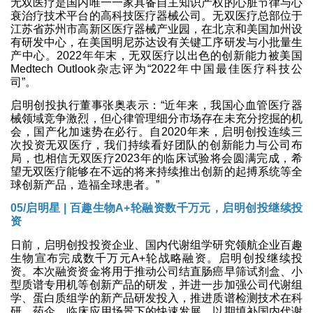
无双医疗是国内唯一一家具备自主知识产权的心脏节律与心
衰治疗技术平台的高科技医疗器械公司。无双医疗总部位于
江苏省苏州市高新区医疗器械产业园，在北京和美国加州设
有研发中心，在美国明尼苏达设有关键工序研发与小批量生
产中心。2022年年末，无双医疗以出色的创新能力被美国
Medtech Outlook杂志评为“2022年中国最佳医疗科技公
司”。
启明创投执行董事张奥表示：“近年来，我国心血管医疗器
械领域竞争激烈，但心律管理细分市场存在未充分挖掘的机
会，国产化加速势在必行。自2020年来，启明创投连续三
次投资无双医疗，我们持续看好团队的创新能力与公司布
局，也相信无双医疗2023年的临床试验将会圆满完成，希
望无双医疗能够在不远的将来持续推出创新的起搏系统等全
球创新产品，造福全球患者。”
05/
启明星 | 百趣生物A+轮融资数千万元，启明创投继续投
资
日前，启明创投投资企业、国内代谢组学研究领航企业百趣
生物宣布完成数千万元A+轮战略融资。启明创投继续投
资。本次融资资金将用于推动公司结直肠癌早筛试剂盒、小
型质谱专用机等创新产品的研发，并进一步加强公司代谢组
学、蛋白质组学的新产品研发投入，推进质谱检测技术在科
研、药企、临床应用场景下的快速发展，以期填补国内代谢