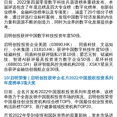
日前，2022第四届零壹数字科技兵器谱榜单重磅发布。本
届评选包含了年度总榜及四大专业榜（数字化榜单、创新创
业榜单、金融科技榜单以及专项奖），涵盖了20个细分子榜
单，通过评选行业标杆案例，发现中国数字经济发展的内生
力量和源源不断的创造力，同时为业界的数字化发展提供参
考。
启明创投获评中国数字科技投资年度50强。
启明创投投资企业美团（03690.HK）、同盾科技、文远知
行、小米集团（01810.HK）获评中国数字科技年度50强；
锘崴科技、同盾科技获评隐私计算10强；爱芯元智、锘崴科
技、智谱AI获评最具投资潜力数字企业50强；星环科技
（
688031.SH
）获评智能风控先锋机构20强；XSKY星辰天
合获评金融信创领航企业30强。
10/启明荣誉 | 启明创投获评企名片2022中国股权投资系列
年度榜单3项大奖
日前，企名片发布2022中国股权投资系列年度榜单。该榜
单致力于全面反映中国股权投资市场的情况。启明创投荣登
中国最佳创业投资机构综合榜TOP5、中国最佳创业投资机
构活跃榜TOP3、医疗健康领域投资机构TOP20。
尽管2022年受到疫情和国际形势的双重影响，资本市场进