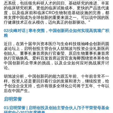
态系统，包括领先科研人才的回归、基础研究的推进、丰富
的临床研究积累、更低的临床试验成本、更快的产品迭代速
度，以及临床前和临床CRO生物制造基础设施的完善，都
将支撑中国成为全球创新的重要来源之一。可以说中国的医
疗健康技术正在从模仿，迈向真正的创新驱动。”
02/
尖峰对话 | 寒冬突围，中国创新药企如何实现高筑墙广积
粮
近日，在第十届华兴资本医疗与生命科技领袖峰会创新药圆
桌论坛上，启明创投主管合伙人胡旭波与投资企业礼新医药
创始人、董事长兼首席执行官秦莹、原启生物董事长兼首席
执行官杨焕凤、爱科百发首席运营官袁海卿围绕资本寒冬给
中国创新药企带来的挑战，以及企业如何应对挑战展开讨
论。
胡旭波分析，中国创新药的能力跟五年前、十年前非常不一
样。投资人还是要回归看行业的发展和潜力，继续投资，给
予创业企业支持，也许有很多全球化公司将于五年、十年以
后在中国产生。
启明荣誉
01/启明荣誉 | 启明创投及创始主管合伙人邝子平荣登母基金
研究中心2022年度榜单