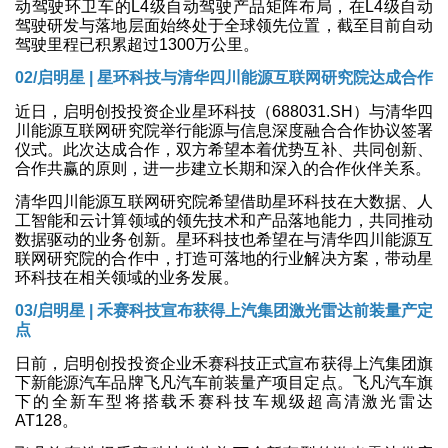
动驾驶环卫车的L4级自动驾驶产品矩阵布局，在L4级自动
驾驶研发与落地层面始终处于全球领先位置，截至目前自动
驾驶里程已积累超过1300万公里。
02/
启明星 | 星环科技与清华四川能源互联网研究院达成合作
近日，启明创投投资企业星环科技（688031.SH）与清华四
川能源互联网研究院举行能源与信息深度融合合作协议签署
仪式。此次达成合作，双方希望本着优势互补、共同创新、
合作共赢的原则，进一步建立长期和深入的合作伙伴关系。
清华四川能源互联网研究院希望借助星环科技在大数据、人
工智能和云计算领域的领先技术和产品落地能力，共同推动
数据驱动的业务创新。星环科技也希望在与清华四川能源互
联网研究院的合作中，打造可落地的行业解决方案，带动星
环科技在相关领域的业务发展。
03/
启明星 | 禾赛科技宣布获得上汽集团激光雷达前装量产定
点
日前，启明创投投资企业禾赛科技正式宣布获得上汽集团旗
下新能源汽车品牌飞凡汽车前装量产项目定点。飞凡汽车旗
下的全新车型将搭载禾赛科技车规级超高清激光雷达
AT128。