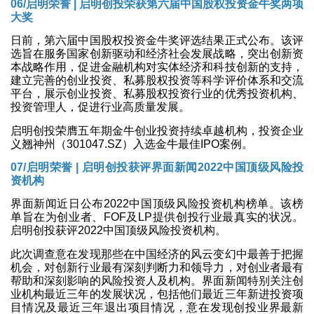
06/启明荣誉 | 启明创投荣获第六届中国股权投资金牛奖两项
大奖
日前，第六届中国股权投资金牛奖评选结果正式公布。该评
选旨在服务国家创新驱动和经济社会发展战略，突出创新资
本战略作用，促进金融机构对实体经济和科技创新的支持，
建立完善的创业投资、私募股权投资等科学评价体系和交流
平台，展示创业投资、私募股权投资行业的优秀投资机构、
投资管理人，促进行业高质量发展。
启明创投荣膺五年期金牛创业投资持续卓越机构，投资企业
义翘神州（301047.SZ）入选金牛最佳IPO案例。
07/启明荣誉 | 启明创投获评界面新闻2022中国顶级风险投
资机构
界面新闻近日公布2022中国顶级风险投资机构榜单。该榜
单旨在为创业者、FOF及LP提供创投行业最真实的状况。
启明创投获评2022中国顶级风险投资机构。
此次调查意在发现那些在中国经济的风云变幻中最善于把握
机会，对创新行业最有深刻判断力和领导力，对创业者最有
帮助和深刻影响的风险投资人及机构。界面新闻特别关注创
业机构最近三年的发展状况，包括他们最近三年新进投资项
目情况及最近三年退出项目情况，意在发现创投业界最新