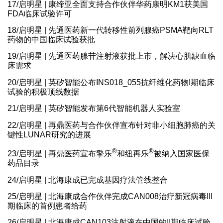
17/启明星 | 康缔亚全面支持合作伙伴华药康明KM1获美国
FDA临床试验许可
18/启明星 | 先通医药新一代转移性前列腺癌PSMA靶向RLT
药物的中国临床试验获批
19/启明星 | 先通医药腺苷注射液获批上市，解决心肌缺血临
床需求
20/启明星 | 英矽智能公布INS018_055抗纤维化药物I期临床
试验的积极顶线数据
21/启明星 | 英矽智能发布第6代智能机器人实验室
22/启明星 | 再鼎医药与合作伙伴宣布针对非小细胞肺癌的关
键性LUNAR研究的进展
®
®
23/启明星 | 再鼎医药宣布擎乐
和纽再乐
被纳入国家医保
药品目录
24/启明星 | 北海康成已完成基因疗法管线整合
25/启明星 | 北海康成合作伙伴完成CAN008治疗新冠病毒III
期临床的首例患者给药
26/启明星 | 北海康成CAN103注射液在中国的II期临床试验