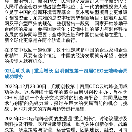
会、新的动力、新的趋势：民营经济发展进入一个新阶段；
人民币基金会越来越占据主导地位，新一代的创投投资人会
立足于中国的创新环境管理基金；资本密集型项目会更难吸
引创投资金，尤其难的是资本密集型创新项目；随着对互联
网及平台型巨头的规范、整顿暂告一段落，国家开始鼓励平
台经济的发展，参与国际竞争；读懂中国的能力与洞察科技
发展的趋势同等重要；全球供应链和中国供应链都在重组，
新全球化更像是在两个轨道上前行。
在多变中找回一道恒定，这个恒定就是中国的企业家和企业
家精神，只要有这个恒定，中国的经济发展就有希望，创投
的投资人就有机会。
02/
启明头条 | 重启增长 启明创投第十四届CEO云端峰会周
成功举办
2022年12月28-30日，启明创投第十四届CEO云端峰会周成
功举办。这场持续十四年的盛会由启明创投主办，旨在为
CEO们提供一个充分交流探讨的机会与平台，共同见证技
术与创新的先锋力量，探讨在巨大的变局面前的机会与挑
战，同时对未来的方向与趋势进行展望。
2022年CEO云端峰会周的主题是“重启增长”。讨论议题涉及
到科技及消费、医疗健康等领域，重点关注创新创业、战略
决策、研发策略与管理、运营管理、团队建设、融资、可持