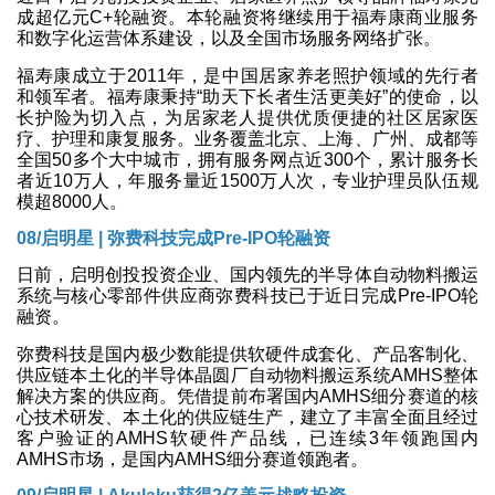
成超亿元C+轮融资。本轮融资将继续用于福寿康商业服务
和数字化运营体系建设，以及全国市场服务网络扩张。
福寿康成立于2011年，是中国居家养老照护领域的先行者
和领军者。福寿康秉持“助天下长者生活更美好”的使命，以
长护险为切入点，为居家老人提供优质便捷的社区居家医
疗、护理和康复服务。业务覆盖北京、上海、广州、成都等
全国50多个大中城市，拥有服务网点近300个，累计服务长
者近10万人，年服务量近1500万人次，专业护理员队伍规
模超8000人。
08/
启明星 | 弥费科技完成Pre-IPO轮融资
日前，启明创投投资企业、国内领先的半导体自动物料搬运
系统与核心零部件供应商弥费科技已于近日完成Pre-IPO轮
融资。
弥费科技是国内极少数能提供软硬件成套化、产品客制化、
供应链本土化的半导体晶圆厂自动物料搬运系统AMHS整体
解决方案的供应商。凭借提前布署国内AMHS细分赛道的核
心技术研发、本土化的供应链生产，建立了丰富全面且经过
客户验证的AMHS软硬件产品线，已连续3年领跑国内
AMHS市场，是国内AMHS细分赛道领跑者。