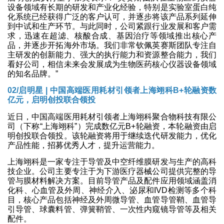
设备领域有长期的研发和产业化经验，特别是实验室蛋白纯
化系统已经获得广泛的客户认可，并逐步将该产品系列延伸
到中试和生产环节。与此同时，公司紧跟行业发展和客户需
求，迅速在超滤、核酸合成、基因治疗等领域推出核心产
品，并逐步开拓海外市场。我们非常钦佩英赛斯团队专注自
主研发的创新能力、强大的执行能力和资源整合能力，我们
看好公司，相信未来会发展成为生物医药核心仪器设备领域
的知名品牌。”
02/启明星 | 中国高端医用耗材引领者上海翊科B+轮融资数
亿元，启明创投联合领投
近日，中国高端医用耗材引领者上海翊科聚合物科技有限公
司（下称“上海翊科”）完成数亿元B+轮融资，本轮融资由启
明创投联合领投。该轮融资将用于继续迭代研发能力，优化
产品性能，招募优秀人才，提升运营能力。
上海翊科是一家专注于导管及中空纤维膜研发与生产的高科
技企业。公司主要专注于为下游医疗器械公司提供完整的导
管与膜材料解决方案。目前导管产品及配件应用领域涵盖消
化科、心血管及外周、神经介入、泌尿和IVD检测等多个科
目，核心产品包括神经及外周微导管、血管导管鞘、血管导
引导管、球囊料管、弹簧鞘管、一次性内窥镜导管等及相关
配件。