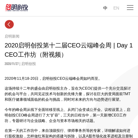
中
EN
启明新闻
2020启明创投第十二届CEO云端峰会周 | Day 1
CEO工作坊（附视频）
2020/11/27
| 启明创投
2020年11月18-20日，启明创投CEO云端峰会周如约而至。
这场持续十二年的盛会由启明创投主办，旨在为CEO们提供一个充分交流探讨
的机会与平台，共同见证技术与创新的先锋力量，探讨在巨大的变局面前TMT
和医疗健康领域面临的机会与挑战，同时对未来的方向与趋势进行展望。
今年的峰会周从线下全面转移至线上、从闭门会变成公开会。议程设置上，启
明创投CEO峰会周进行了大“扩容”，三天的日程当中，第一天新增CEO工作
坊，专题研讨与企业战略、企业与资本市场相关的话题。
在第一天的工作坊中，来自顶级投行、律师事务所等的专家，详细解读如何进
行股权激励，怎样做红筹架构的搭建与拆除，以及A股市场化改革进程及注册制