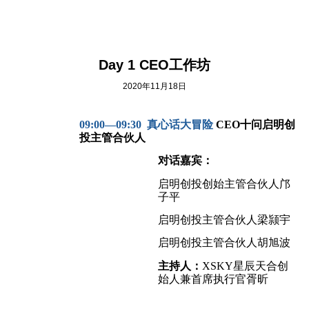
Day 1 CEO
工作坊
2020年11月18日
09:00
—09:30
真心话大冒险
CEO
十问启明创
投主管合伙人
对话嘉宾：
启明创投创始主管合伙人邝
子平
启明创投主管合伙人梁颕宇
启明创投主管合伙人胡旭波
主持人：
XSKY
星辰天合创
始人兼首席执行官胥昕