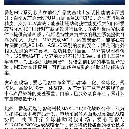
爱芯M57系列芯片在前代产品的基础上实现性能的全面提
升：自研爱芯通元NPU算力提高至10TOPS，原生支持混合
精度、支持BEV算法；能够让辅助驾驶性能更强大的自研爱
芯智眸AI-ISP则针对车载场景进行优化，在各种极端光线条
件下提供高清画质，低延迟特性则为后续的规控系统提供可
靠的输入。此外，M57集成MCU，内置安全岛，能够在芯
片层面实现ASIL-B、ASIL-D级别的功能安全，满足国内外
相关法规的严苛要求。在功耗设计层面，M57表现同样优
异，125度结温下，M57的功耗不超过3.5W，兼顾电车及油
车需求，真正驱动“油电同智”。凭借之前积累的丰富量产经
验，M57发布即应用，可配套多种成熟的辅助驾驶解决方
案。
发布会现场，爱芯元智宣布全面启动“本土化、全球化、规
模化、高阶化”多元一体战略。爱芯元智车载产品实现了高
中低产品矩阵的完整覆盖。目前，已服务众多车企，累计装
车量突破数十万。
此外，爱芯元智与智驾科技MAXIEYE深化战略合作，双方
后续将在技术与产品开发、市场拓展等方面形成更强的战略
协同，共同开拓全球辅助驾驶市场；爱芯元智与
STRADVISION达成战略合作，双方将依托各自的核心技术