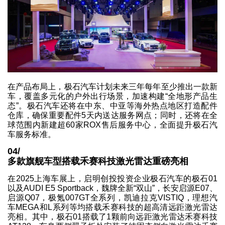
在产品布局上，极石汽车计划未来三年每年至少推出一款新
车，覆盖多元化的户外出行场景，加速构建“全地形产品生
态”。极石汽车还将在中东、中亚等海外热点地区打造配件
仓库，确保重要配件5天内送达服务网点；同时，还将在全
球范围内新建超60家ROX售后服务中心，全面提升极石汽
车服务标准。
04/
多款旗舰车型搭载禾赛科技激光雷达重磅亮相
在2025上海车展上，启明创投投资企业极石汽车的极石01
以及AUDI E5 Sportback，魏牌全新“双山”，长安启源E07、
启源Q07，极氪007GT全系列，凯迪拉克VISTIQ，理想汽
车MEGA和L系列等均搭载禾赛科技的超高清远距激光雷达
亮相。其中，极石01搭载了1颗前向远距激光雷达禾赛科技