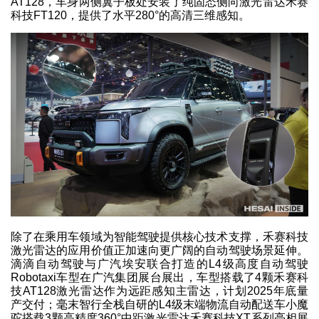
AT128，车身两侧翼子板处安装了纯固态侧向激光雷达禾赛
科技FT120，提供了水平280°的高清三维感知。
除了在乘用车领域为智能驾驶提供核心技术支撑，禾赛科技
激光雷达的应用价值正加速向更广阔的自动驾驶场景延伸。
滴滴自动驾驶与广汽埃安联合打造的L4级高度自动驾驶
Robotaxi车型在广汽集团展台展出，车型搭载了4颗禾赛科
技AT128激光雷达作为远距感知主雷达，计划2025年底量
产交付；毫末智行全栈自研的L4级末端物流自动配送车小魔
驼搭载3颗高精度360°中距激光雷达禾赛科技XT系列亮相展