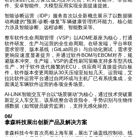
件、安卓智能件、大模型应用实现全面提速提效。
智能诊断运营（IDP）服务首次以全新概念展示了以数据驱
动构建的“预测-诊断-修复”车辆健康管理闭环能力。核心能
力涉及智能诊断、远程诊断、智能数采等。
整车软件生命周期管理（VSP）以ADME基座为核心，打通
软件研发、生产与运营的全生命周期。在研发端，平台串联
需求管理、版本基线（GitLab同步）与自动化测试，需求变
更响应速度显著提升，并通过软件BOM与EBOM对齐，规
避版本冲突。生产端，VSP的柔性刷写策略支持多车型共线
生产，对于软件迭代频繁的ECU，供应商可直接提供白板
件，软件版本变更周期从30天压缩至短短几天。运营端，艾
拉比软件运营平台通过自闭环或与主机厂已有系统集成，全
面满足车辆软件运营的各项业务场景。
AI-LINK智能交互平台以“场景驱动”为核心，通过技术突破重
新定义人车交互。该系统整合语音指令、手势识别与生物传
感数据（如驾驶员疲劳监测），支持无感化操控。
06/
拿森科技展出创新产品及解决方案
拿森科技今年首次亮相上海车展，展出了涵盖线控制动、线