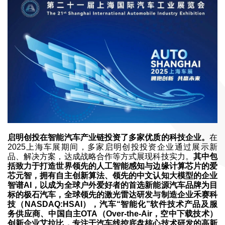
启明创投在智能汽车产业链投资了多家优质的科技企业。
在
2025上海车展期间，多家启明创投投资企业通过展示新
品、解决方案，达成战略合作等方式展现科技实力。
其中包
括致力于打造世界领先的人工智能感知与边缘计算芯片的爱
芯元智，拥有自主创新算法、领先的中文认知大模型的企业
智谱AI，以成为全球户外爱好者的首选新能源汽车品牌为目
标的极石汽车，全球领先的激光雷达研发与制造企业禾赛科
技（NASDAQ:HSAI），汽车“智能化”软件技术产品及服
务供应商、中国自主OTA（Over-the-Air，空中下载技术）
创新企业艾拉比，专注于汽车线控底盘核心技术研发的高新