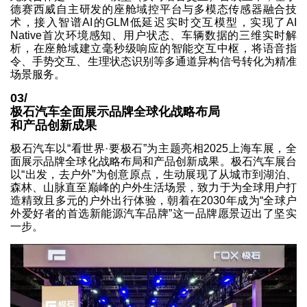
德赛西威自主研发的座舱域控平台与多模态传感器融合技
术，接入智谱AI的GLM低延迟实时交互模型，实现了AI
Native首次环境感知、用户状态、车辆数据的三维实时解
析，在座舱域建立毫秒级响应的智能交互中枢，将语音指
令、手势交互、生理状态识别等多通道异构信号转化为精准
场景服务。
03/
极石汽车全面展示品牌全球化战略布局
和产品创新成果
极石汽车以“看世界·要极石”为主题亮相2025上海车展，全
面展示品牌全球化战略布局和产品创新成果。极石汽车展台
以“出发，去户外”为创意原点，生动展现了从城市到湖泊、
森林、山脉直至巅峰的户外生活场景，致力于为全球用户打
造精致且多元的户外出行体验，朝着在2030年成为“全球户
外爱好者的首选新能源汽车品牌”这一品牌愿景迈出了坚实
一步。