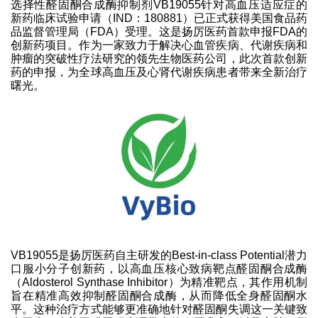
选择性醛固酮合成酶抑制剂VB19055针对高血压适应症的
新药临床试验申请（IND：180881）已正式获得美国食品药
品监督管理局（FDA）受理。这是扬厉医药首款申报FDA的
创新药项目。作为一家致力于解决心血管疾病、代谢疾病和
肿瘤的突破性疗法研究的领先生物医药公司，此次首款创新
药的申报，为全球高血压及心肾代谢疾病患者带来全新治疗
曙光。
VB19055是扬厉医药自主研发的Best-in-class Potential潜力
口服小分子创新药，以高血压核心致病靶点醛固酮合成酶
（Aldosterol Synthase Inhibitor）为精准靶点，其作用机制
旨在精准高效抑制醛固酮合成酶，从而降低全身醛固酮水
平。这种治疗方式能够更准确地针对醛固酮失调这一关键致