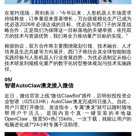
在签约现场，周剑表示：“今年以来，人形机器人市场需求
持续释放，订单量迎来显著增长，万台级规模化生产已成为
优必选2026年必须达成的目标。优必选与西门子的深度战
略合作，正是我们为保障这一目标落地的关键举措，依托双
方的技术与资源优势，我们将全力推动量产目标的实现。”
根据协议，双方合作将主要围绕规划引领、技术融合、人才
培养及生态共建等方向展开。西门子将结合其全球智能制造
实践经验与人形机器人行业发展趋势，为优必选制定从核心
技术研发到规模化量产的数字化转型整体规划与技术实施路
径。
05/
智谱AutoClaw澳龙接入微信
近日，微信官宣上线“微信ClawBot”插件，启明创投投资企
业智谱（02513.HK）AutoClaw澳龙完成同日接入。自此，
用户只需打开微信、发送指令，专属“澳龙”就可以随时随地
帮用户干活儿。是国内首个真·一键安装的本地版
OpenClaw，预置50+热门Skills。一次下载，就能让用户的
电脑进化成7*24小时专属干活助理。