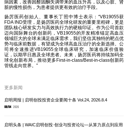
病因素，改善因醛固酮失调带来的血压升高，以及心脏、肾
脏的慢性损伤，为患者提供更有效的治疗手段。
扬厉医药创始人、董事长丁照中博士表示：“VB19055获
FDA IND受理，是扬厉医药全球化研发的重要里程碑，更是
团队核心研发实力与高效执行力的硬核印证。作为公司首款
迈向国际舞台的创新药，VB19055的开发精准锚定高血压
领域巨大的全球未满足临床需求，我们坚信其独特的靶点优
势与临床前数据，有望成为全球高血压治疗的全新选择。公
司将全速推进VB19055全球临床研究，加速临床价值验
证，以期早日惠及全球患者。未来，扬厉医药将持续加码全
球化创新布局，推动更多First-in-class/Best-in-class创新药
管线走向世界。”
更多新闻
启明周报 | 启明创投投资企业要闻十条 Vol.24, 2026.8.4
08/04
2026
启明头条 | WAIC启明创投·创业与投资论坛—从算力原点到应用