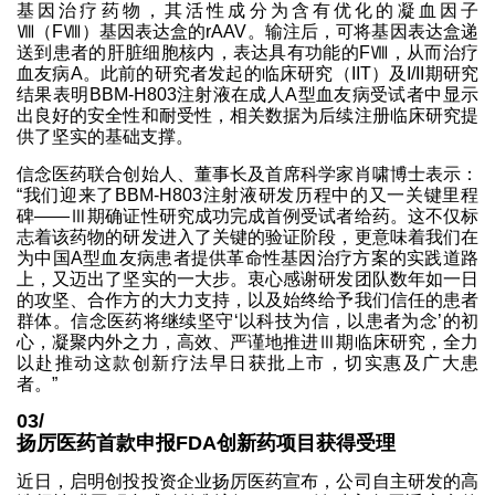
基因治疗药物，其活性成分为含有优化的凝血因子
Ⅷ（FⅧ）基因表达盒的rAAV。输注后，可将基因表达盒递
送到患者的肝脏细胞核内，表达具有功能的FⅧ，从而治疗
血友病A。此前的研究者发起的临床研究（IIT）及I/II期研究
结果表明BBM-H803注射液在成人A型血友病受试者中显示
出良好的安全性和耐受性，相关数据为后续注册临床研究提
供了坚实的基础支撑。
信念医药联合创始人、董事长及首席科学家肖啸博士表示：
“我们迎来了BBM-H803注射液研发历程中的又一关键里程
碑——Ⅲ期确证性研究成功完成首例受试者给药。这不仅标
志着该药物的研发进入了关键的验证阶段，更意味着我们在
为中国A型血友病患者提供革命性基因治疗方案的实践道路
上，又迈出了坚实的一大步。衷心感谢研发团队数年如一日
的攻坚、合作方的大力支持，以及始终给予我们信任的患者
群体。信念医药将继续坚守‘以科技为信，以患者为念’的初
心，凝聚内外之力，高效、严谨地推进Ⅲ期临床研究，全力
以赴推动这款创新疗法早日获批上市，切实惠及广大患
者。”
03/
扬厉医药首款申报FDA创新药项目获得受理
近日，启明创投投资企业扬厉医药宣布，公司自主研发的高