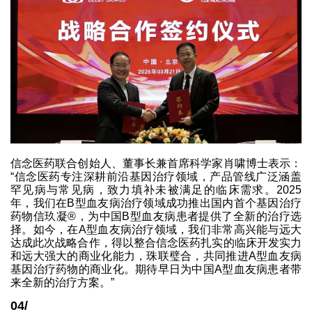
信念医药联合创始人、董事长兼首席科学家肖啸博士表示：
“信念医药专注深耕前沿基因治疗领域，产品管线广泛涵盖
罕见病与常见病，致力填补未被满足的临床需求。2025
年，我们在B型血友病治疗领域成功推出国内首个基因治疗
药物信玖凝®，为中国B型血友病患者提供了全新的治疗选
择。如今，在A型血友病治疗领域，我们非常高兴能与远大
达成此次战略合作，得以整合信念医药扎实的临床开发实力
和远大强大的商业化能力，珠联璧合，共同推进A型血友病
基因治疗药物的商业化。期待早日为中国A型血友病患者带
来全新的治疗方案。”
04/