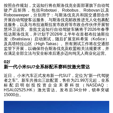
按照合作规划，文远知行将在斯洛伐克全面部署旗下自动驾
驶产品矩阵，包括Robotaxi、Robobus、Robovan以及
Robosweeper，分别用于：与斯洛伐克共和国交通部合作
开展自动驾驶客运服务、与斯洛伐克邮政推进无人化包裹配
送服务，以及与布拉迪斯拉发市政府等市政合作伙伴开展智
慧环卫运营。首批文远知行自动驾驶车辆将于2026年春季
抵达斯洛伐克，并计划于2026年上半年在首都布拉迪斯拉
发（Bratislava）启动测试，随后扩展至科希策（Košice）
及高塔特拉山区（High Tatras）。所有测试工作将在交通部
监管下开展，以确保符合斯洛伐克及欧盟相关法规要求，并
在满足全部立法与安全标准后逐步迈向纯无人商业化运营。
02/
新一代小米SU7全系标配禾赛科技激光雷达
近日， 小米汽车正式发布新一代SU7，定位为“新一代驾驶
者之车”。新车共推出三款配置，售价为21.99万元起，全系
标配启明创投投资企业禾赛科技（NASDAQ：
HSAI,02525.HK）激光雷达。发布后34分钟，锁单突破
15000台。