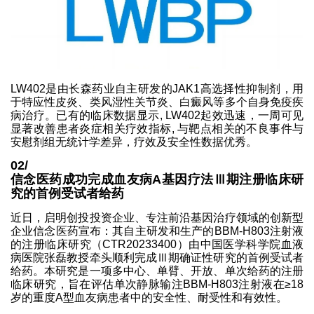
LW402是由长森药业自主研发的JAK1高选择性抑制剂，用
于特应性皮炎、类风湿性关节炎、白癜风等多个自身免疫疾
病治疗。已有的临床数据显示, LW402起效迅速，一周可见
显著改善患者炎症相关疗效指标, 与靶点相关的不良事件与
安慰剂组无统计学差异，疗效及安全性数据优秀。
02/
信念医药成功完成血友病A基因疗法Ⅲ期注册临床研
究的首例受试者给药
近日，启明创投投资企业、专注前沿基因治疗领域的创新型
企业信念医药宣布：其自主研发和生产的BBM-H803注射液
的注册临床研究（CTR20233400）由中国医学科学院血液
病医院张磊教授牵头顺利完成Ⅲ期确证性研究的首例受试者
给药。本研究是一项多中心、单臂、开放、单次给药的注册
临床研究，旨在评估单次静脉输注BBM-H803注射液在≥18
岁的重度A型血友病患者中的安全性、耐受性和有效性。