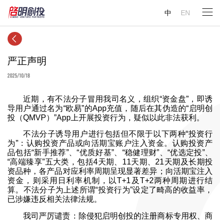
中
EN
严正声明
2025/10/18
近期，有不法分子冒用我司名义，组织“资金盘”，即诱
导用户通过名为“欧易”的App充值，随后在其伪造的“启明创
投（QMVP）”App上开展投资行为，疑似以此非法获利。
不法分子诱导用户进行包括但不限于以下两种“投资行
为”：认购投资产品或向活期宝账户注入资金。认购投资产
品包括“新手推荐”、“优质好基”、“稳健理财”、“优选定投”、
“高端臻享”五大类，包括4天期、11天期、21天期及长期投
资品种，各产品对应利率周期呈现显著差异；向活期宝注入
资金，则采用日利率机制，以T+1及T+2两种周期进行结
算。不法分子为上述所谓“投资行为”设定了畸高的收益率，
已涉嫌违反相关法律法规。
我司严厉谴责：除侵犯启明创投的注册商标专用权、商