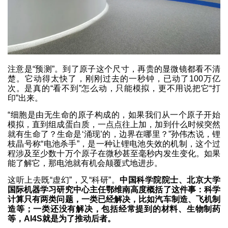
注意是“预测”。到了原子这个尺寸，再贵的显微镜都看不清
楚。它动得太快了，刚刚过去的一秒钟，已动了100万亿
次。是真的“看不到”怎么动，只能模拟，更不用说把它“打
印”出来。
“细胞是由无生命的原子构成的，如果我们从一个原子开始
模拟，直到组成蛋白质，一点点往上加，加到什么时候突然
就有生命了？生命是‘涌现’的，边界在哪里？”孙伟杰说，锂
枝晶号称“电池杀手”，是一种让锂电池失效的机制，这个过
程涉及至少数十万个原子在微秒甚至毫秒内发生变化。如果
能了解它，那电池就有机会颠覆式地进步。
这听上去既“虚幻”，又“科研”。
中国科学院院士、北京大学
国际机器学习研究中心主任鄂维南高度概括了这件事：科学
计算只有两类问题，一类已经解决，比如汽车制造、飞机制
造等；一类还没有解决，包括经常提到的材料、生物制药
等，AI4S就是为了推动后者。