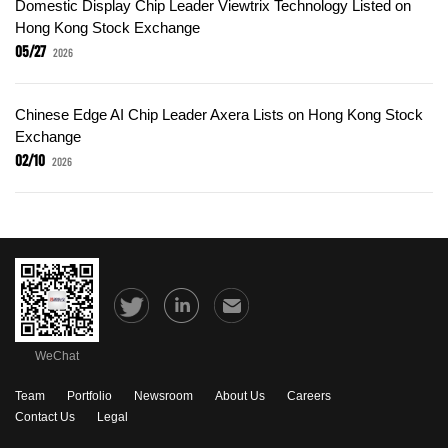
Domestic Display Chip Leader Viewtrix Technology Listed on
Hong Kong Stock Exchange
05/27
2026
Chinese Edge AI Chip Leader Axera Lists on Hong Kong Stock
Exchange
02/10
2026
WeChat
Team
Portfolio
Newsroom
About Us
Careers
Contact Us
Legal