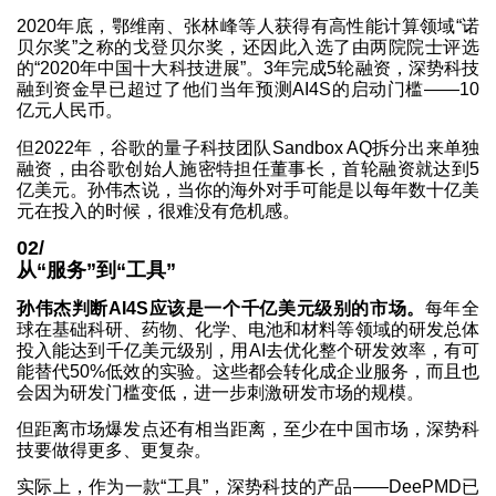
2020年底，鄂维南、张林峰等人获得有高性能计算领域“诺
贝尔奖”之称的戈登贝尔奖，还因此入选了由两院院士评选
的“2020年中国十大科技进展”。3年完成5轮融资，深势科技
融到资金早已超过了他们当年预测AI4S的启动门槛——10
亿元人民币。
但2022年，谷歌的量子科技团队Sandbox AQ拆分出来单独
融资，由谷歌创始人施密特担任董事长，首轮融资就达到5
亿美元。孙伟杰说，当你的海外对手可能是以每年数十亿美
元在投入的时候，很难没有危机感。
02/
从“服务”到“工具”
孙伟杰判断AI4S应该是一个千亿美元级别的市场。
每年全
球在基础科研、药物、化学、电池和材料等领域的研发总体
投入能达到千亿美元级别，用AI去优化整个研发效率，有可
能替代50%低效的实验。这些都会转化成企业服务，而且也
会因为研发门槛变低，进一步刺激研发市场的规模。
但距离市场爆发点还有相当距离，至少在中国市场，深势科
技要做得更多、更复杂。
实际上，作为一款“工具”，深势科技的产品——DeePMD已