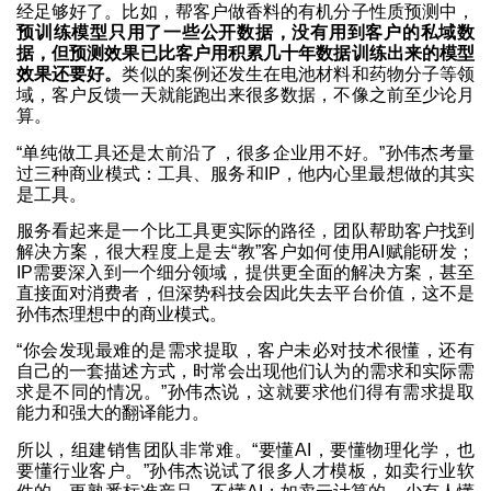
经足够好了。比如，帮客户做香料的有机分子性质预测中，
预训练模型只用了一些公开数据，没有用到客户的私域数
据，但预测效果已比客户用积累几十年数据训练出来的模型
效果还要好。
类似的案例还发生在电池材料和药物分子等领
域，客户反馈一天就能跑出来很多数据，不像之前至少论月
算。
“单纯做工具还是太前沿了，很多企业用不好。”孙伟杰考量
过三种商业模式：工具、服务和IP，他内心里最想做的其实
是工具。
服务看起来是一个比工具更实际的路径，团队帮助客户找到
解决方案，很大程度上是去“教”客户如何使用AI赋能研发；
IP需要深入到一个细分领域，提供更全面的解决方案，甚至
直接面对消费者，但深势科技会因此失去平台价值，这不是
孙伟杰理想中的商业模式。
“你会发现最难的是需求提取，客户未必对技术很懂，还有
自己的一套描述方式，时常会出现他们认为的需求和实际需
求是不同的情况。”孙伟杰说，这就要求他们得有需求提取
能力和强大的翻译能力。
所以，组建销售团队非常难。“要懂AI，要懂物理化学，也
要懂行业客户。”孙伟杰说试了很多人才模板，如卖行业软