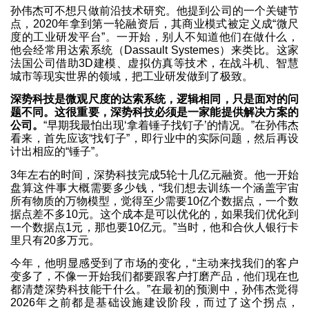
孙伟杰可不想只做前沿技术研究。他提到公司的一个关键节
点，2020年拿到第一轮融资后，其商业模式被定义成“微尺
度的工业研发平台”。一开始，别人不知道他们在做什么，
他会经常用达索系统（Dassault Systemes）来类比。这家
法国公司借助3D建模、虚拟仿真等技术，在战斗机、智慧
城市等现实世界的领域，把工业研发做到了极致。
深势科技是微观尺度的达索系统，逻辑相同，只是面对的问
题不同。这很重要，深势科技必须是一家能提供解决方案的
公司。
“早期我最怕出现‘拿着锤子找钉子’的情况。”在孙伟杰
看来，首先应该“找钉子”，即行业中的实际问题，然后再设
计出相应的“锤子”。
3年左右的时间，深势科技完成5轮十几亿元融资。他一开始
盘算这件事大概需要多少钱，“我们想去训练一个涵盖宇宙
所有物质的万物模型，觉得至少需要10亿个数据点，一个数
据点差不多10元。这个成本是可以优化的，如果我们优化到
一个数据点1元，那也要10亿元。”当时，他和合伙人银行卡
里只有20多万元。
今年，他明显感受到了市场的变化，“主动来找我们的客户
变多了，不像一开始我们都要跟客户打磨产品，他们现在也
都清楚深势科技能干什么。”在最初的预测中，孙伟杰觉得
2026年之前都是基础设施建设阶段，而过了这个拐点，