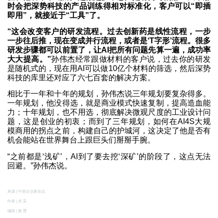
时会把深势科技的产品训练得相对标准化，客户可以“即插
即用”，就接近于“工具”了。
“这会改变客户的研发流程。过去创新药是线性流程，一步
一步往后推，现在变成并行流程，或者是‘T字形’流程。很多
研发步骤都可以前置了，让AI把所有问题先算一遍，成功率
大大提高。”
孙伟杰经常跟做材料的客户说，过去你的研发
是随机式的，现在用AI可以做10亿个材料的筛选，然后深势
科技的库里还对应了六七百套的解决方案。
相比于一年和十年的规划，孙伟杰说三年规划要复杂得多。
一年规划，他没得选，就是商业模式快速复制，提高造血能
力；十年规划，也不用选，彻底解决微观尺度的工业设计问
题，这是创业的初衷；而到了三年规划，如何在AI4S大规
模商用的拐点之前，构建自己的护城河，这决定了他是否有
机会能站在世界舞台上跟巨头们掰掰手腕。
“之前都是‘浅矿’，AI到了要去挖‘深矿’的阶段了，这点无法
回避。”孙伟杰说。
来源 | 中国企业家杂志
作者 | 张 昊
编辑 | 姚 赟