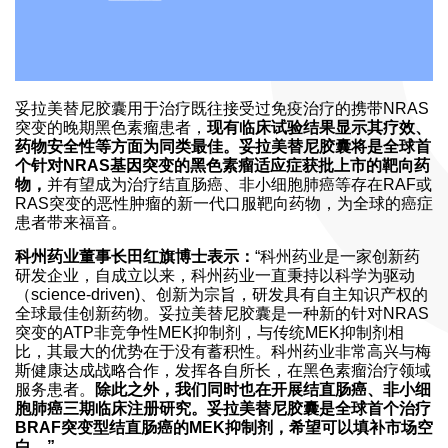
妥拉美替尼胶囊用于治疗既往接受过免疫治疗的携带NRAS
突变的晚期黑色素瘤患者，
现有临床试验结果显示其疗效、
药物安全性等方面为同类最佳。妥拉美替尼胶囊将是全球首
个针对NRAS基因突变的黑色素瘤适应症获批上市的靶向药
物，
并有望成为治疗结直肠癌、非小细胞肺癌等存在RAF或
RAS突变的恶性肿瘤的新一代口服靶向药物，为全球的癌症
患者带来福音。
科州药业董事长田红旗博士表示：
“科州药业是一家创新药
研发企业，自成立以来，科州药业一直秉持以科学为驱动
（science-driven)、创新为宗旨，研发具有自主知识产权的
全球最佳创新药物。妥拉美替尼胶囊是一种新的针对NRAS
突变的ATP非竞争性MEK抑制剂，与传统MEK抑制剂相
比，其最大的优势在于没有蓄积性。科州药业非常高兴与梅
斯健康达成战略合作，发挥各自所长，在黑色素瘤治疗领域
服务患者。
除此之外，我们同时也在开展结直肠癌、非小细
胞肺癌三期临床注册研究。妥拉美替尼胶囊是全球首个治疗
BRAF突变型结直肠癌的MEK抑制剂，希望可以填补市场空
白。”