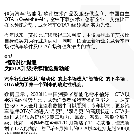
作为汽车“智能化”软件技术产品及服务供应商、中国自主
OTA（Over-the-Air，空中下载技术）创新企业，艾拉比正
在以领跑之势，成为汽车OTA升级领域的实力先锋。
今年以来，艾拉比连续获得三次融资，不仅展现出了艾拉比
自身硬实力为行业所认可，同时，也验证着行业以及资本市
场对汽车软件及OTA市场价值和潜力的肯定。
01/
“智能化”提速
为OTA升级持续输送新动能
汽车行业已经从“电动化”的上半场进入“智能化”的下半场，
OTA成为了第一个到来的确定性机会。
数据显示，2023H1中国消费者智能化需求偏好，OTA以
46.7%的强势占比，成为消费者强烈需求的功能之一。从艾
拉比OTA大全月度监测数据中可以看到，今年以来，更多汽
车品牌OTA活动进入“月更”、“双月更”的高频状态，OTA升
级也从娱乐系统逐步覆盖动力、底盘、智驾、智舱全域升
级。比如，问界M5在今年1-10月新增了111项功能，理想新
增了137项功能，智己在9月推出的OTA版本包括超过500项