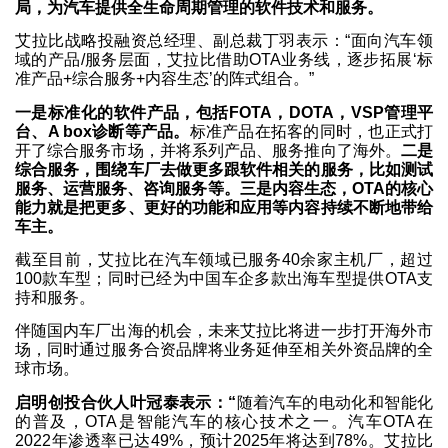
局，为汽车提供全生命周期管理的软件技术和服务。
艾拉比战略投融资总经理、副总裁丁羽表示：“面向汽车领
域的产品/服务层面，艾拉比借助OTA业务线，逐步拓展‘标
准产品+综合服务+内容生态’的阵式组合。”
一是标准化的软件产品，包括FOTA，DOTA，VSP管理平
台、A box诊断等产品。
标准产品在拓客的同时，也正式打
开了综合服务市场，并将系列产品、服务推向了海外。
二是
综合服务，围绕车厂去做更多跟软件相关的服务，比如测试
服务、运营服务、咨询服务等。三是内容生态，OTA的核心
能力就是把更多、更好的功能和应用等内容持续不断地带给
车主。
截至目前，艾拉比在汽车领域已服务40余家主机厂，超过
100款车型；同时已经为中国车企多款出海车型提供OTA支
持和服务。
伴随国内车厂出海的机会，未来艾拉比将进一步打开海外市
场，同时通过服务合资品牌将业务延伸至相关外资品牌的全
球市场。
启明创投合伙人叶冠泰表示：“
随着汽车的电动化和智能化
的普及，OTA是智能汽车的核心技术之一。汽车OTA在
2022年渗透率已达49%，预计2025年将达到78%。艾拉比