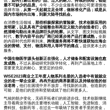
说，
如何打磨出彩的产品、过人的耐力、持续的供给，都是
最不可缺少的品质。
今年，不少企业服务初创公司更谨慎地
选择市场，
从第一天起就立足全球，做标准化产品；或是从
国内市场转向出海，到新大陆寻找机会。
在消费生活领域，
那些积极探索的冒险家、技术创新应用的
发明家，以及具有产业链整合和再定义能力的创造者们，仍
然清晰勾勒出未来品牌巨头的轮廓。
从文字、图文到短视频
时代，
数字内容平台的厂商已经逐步将产品打磨成熟，
全新
的内容时代也即将到来。
跨境服务商将
不断快速获知出海企
业的营销、支付、物流和用人等环节的痛点，
提供更本土的
服务。
中国生物医学源头创新正在强化，人才储备和配套设施也愈
发成熟，
不过从基础研究到医学转化，再到产品落地上市，
需要更充足的耐心、更坚定的信仰。
WISE2023商业之王年度人物系列名册的入选者中有兢兢业
业的老一辈企业家、冉冉升起的商界新星以及持续创造的创
业老将，
他们在困境中并不放弃，寻找新的出路、创造新的
可能，是他们的坚持和坚韧成就了他们和更多人。
气候的朝夕变化，无碍开拓者们的前进步伐。技术创新继续
主导着商业市场的主要增长动能，人工智能、先进制造、消
费科技、创新药等，在过去一年吸纳了投资者手里的资金，