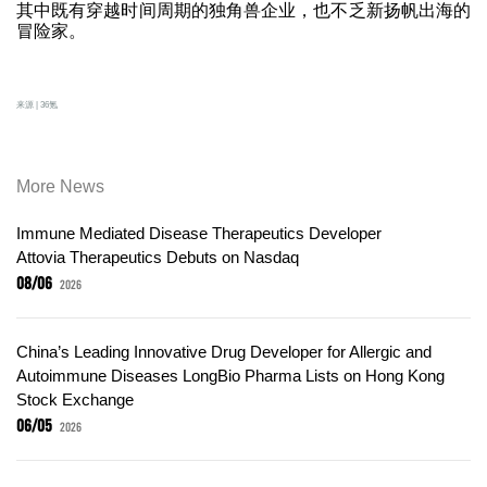
其中既有穿越时间周期的独角兽企业，也不乏新扬帆出海的
冒险家。
来源 | 36氪
More News
Immune Mediated Disease Therapeutics Developer
Attovia Therapeutics Debuts on Nasdaq
08/06
2026
China’s Leading Innovative Drug Developer for Allergic and
Autoimmune Diseases LongBio Pharma Lists on Hong Kong
Stock Exchange
06/05
2026