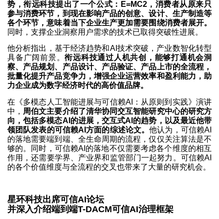
势，衔远科技提出了一个公式：E=MC2，消费者从原来只
参与消费环节，到现在影响产品的创意、设计、生产制造等
各个环节，意味着当下企业生产更加需要围绕消费者展开。
同时，支撑企业洞察用户需求的技术已取得突破性进展。
他分析指出，基于经济趋势和AI技术突破，产业数智化转型
具备广阔前景。
衔远科技通过人机共创，能够打通机会洞
察、产品规划、产品设计、产品验证、产品上市的全流程，
批量化提升产品竞争力，增强企业运营效率和盈利能力，助
力企业成为数字经济时代的高价值品牌。
在《多模态人工智能进展与可信赖AI：从原则到实践》演讲
中，
周伯文主要介绍了清华协同交互智能研究中心的研究方
向，包括多模态AI的进展，交互式AI的趋势，以及最近他带
领团队发表的可信赖AI方面的综述论文。
他认为，可信赖AI
的落地需要端到端、全生命周期的流程，仅仅关注算法是不
够的。同时，可信赖AI的落地不仅需要考虑各个维度的相互
作用，还需要学界、产业界和监管部门一起努力。可信赖AI
的各个价值维度与全流程的交叉也带来了大量的研究机会。
星环科技出席可信AI论坛
并深入介绍端到端T-DACM可信AI治理框架