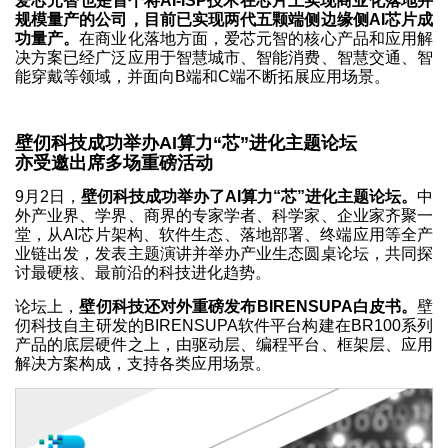
爱芯元智也是首个将AI-ISP技术在芯片上实现商业化落地并
规模量产的公司，目前已实现两代五颗端侧边缘侧AI芯片成
功量产。
在商业化落地方面，爱芯元智的核心产品和应用解
决方案已经广泛应用于智慧城市、智能消费、智慧交通、智
能穿戴等领域，并面向B端和C端不断拓展应用场景。
壁仞科技成功举办AI算力“芯”进化主题论坛
亦受邀出席多场重磅活动
9月2日，
壁仞科技成功举办了AI算力“芯”进化主题论坛。
中
外产业界、学界、商界的专家学者、科学家、企业家齐聚一
堂，从AI芯片架构、软件生态、落地部署、终端应用等全产
业链出发，发表主题演讲并举办产业生态圆桌论坛，共同探
讨最硬核、最前沿的科技进化趋势。
论坛上，
壁仞科技还对外重磅发布BIRENSUPA白皮书。
壁
仞科技自主研发的BIRENSUPA软件平台构建在BR100系列
产品的底层硬件之上，由驱动层、编程平台、框架层、应用
解决方案构成，支持各类应用场景。