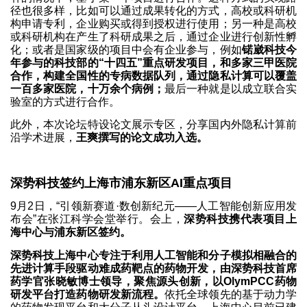
径也很多样，比如可以通过成果转化的方式，高校或科研机
构申请专利，企业购买或得到授权进行使用；另一种是高校
或科研机构在产生了科研成果之后，通过企业进行创新性孵
化；或者是国家级的项目中会有企业参与，例如
锘崴科技今
年参与的科技部的“十四五”重点研发项目，和多家三甲医院
合作，构建全国性的专病数据队列，通过隐私计算可以覆盖
一百多家医院，十万余个病例；
最后一种就是以成立联合实
验室的方式进行合作。
此外，本次论坛特设论文展示专区，分享国内外隐私计算前
沿学术进展，
王爽撰写的论文成功入选。
深势科技签约上海市浦东新区AI重点项目
9月2日，“引领新赛道·数创新纪元——人工智能创新应用发
布会”在张江科学会堂举行。会上，
深势科技携代表项目上
海中心与浦东新区签约。
深势科技上海中心专注于利用人工智能和分子模拟相融合的
先进计算手段驱动难成药靶点的药物开发，由深势科技首席
药学官张晓敏博士领导，聚焦源头创新，以OlymPCC药物
研发平台打造药物研发新流程。
依托全球领先的基于动力学