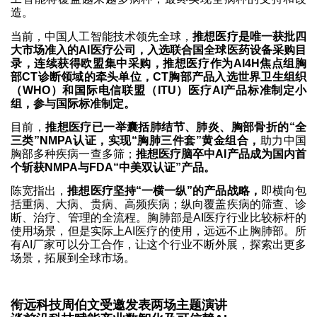
造。
当前，中国人工智能技术领先全球，
推想医疗是唯一获批四
大市场准入的AI医疗公司，入选联合国全球医药设备采购目
录，连续获得欧盟集中采购，推想医疗作为AI4H焦点组胸
部CT诊断领域的牵头单位，CT胸部产品入选世界卫生组织
（WHO）和国际电信联盟（ITU）医疗AI产品标准制定小
组，参与国际标准制定。
目前，
推想医疗已一举囊括肺结节、肺炎、胸部骨折的“全
三类”NMPA认证，实现“胸肺三件套”黄金组合，
助力中国
胸部多种疾病一查多筛；
推想医疗脑卒中AI产品成为国内首
个斩获NMPA与FDA“中美双认证”产品。
陈宽指出，
推想医疗坚持“一横一纵”的产品战略，
即横向包
括重病、大病、贵病、高频疾病；纵向覆盖疾病的筛查、诊
断、治疗、管理的全流程。胸肺部是AI医疗行业比较标杆的
使用场景，但是实际上AI医疗的使用，远远不止胸肺部。所
有AI厂家可以分工合作，让这个行业不断外展，探索出更多
场景，拓展到全球市场。
衔远科技周伯文受邀发表两场主题演讲