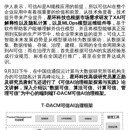
伊人表示，可信AI是AI规模应用的前提，所以可信AI在整个
企业应用中有着很重要的价值和前景。从技术角度看，技术
提升带来产业提升，
星环科技也根据市场需求研发了XAI可
解释性以及隐私计算，以及MLOps模型运维组件等，
基于
软件帮助客户能够理解并信任模型，并且将模型能够真正应
用到实际的生产环节中，给企业带来效益的提升；可信人工
智能未来发展趋势是从模型驱动转为数据驱动，从数据采
集、数据传输、存储、治理、建模、应用的全生命周期来达
到AI可信；而在治理方面，首先是根据可信AI的实践经验形
成行业规范、标准在全国进行推广，甚至在全世界达成共
识。
9月3日下午，在中国信通院云计算与大数据研究所等机构主
办的可信隐私计算高峰论坛上，
星环科技高级研究员夏正勋
及研究员唐剑飞还进行了《可信AI治理框架探索与实践》论
文讲解，深入介绍以“数据可信、算法可信、计算可信、管
理可信”为中心的端到端T-DACM可信AI治理框架。