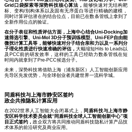
Grid口袋探索等深势科技核心算法，
能够快速对无结构靶
标、变构/别构体系以及固有无序蛋白等进行精确的建模，
同时计算评估潜在的结合位点，目前已在数条管线上拿到了
全新作用位点的验证。
在分子表征和性质评估方面，上海中心结合Uni-Docking加
速筛选引擎、Uni-Mol 3D分子预训练模型、Uni-FEP自由能
微扰计算工具等，能够快速对分子结合亲和力以及一系列分
子理化性质进行快速准确的评估，
大幅缩短Hits to Leads以
及PCC前的研发效率，这样的工具已经助力数条管线在短
时间内就拿到了Pre-PCC候选分子。
未来，深势科技将借助上海（浦东新区）人工智能创新应用
先导区先发优势，与全球创业者共建世界一流科学城。
同盾科技与上海市静安区签约
政企共推隐私计算应用
在2022世界人工智能大会闭幕式上，
同盾科技与上海市静
安区科学技术委员会就“同盾科技全球人工智能创新中心”项
目正式签约，
政企双方将共同推动同盾科技隐私计算产品技
术体系的前沿研究及商业应用。