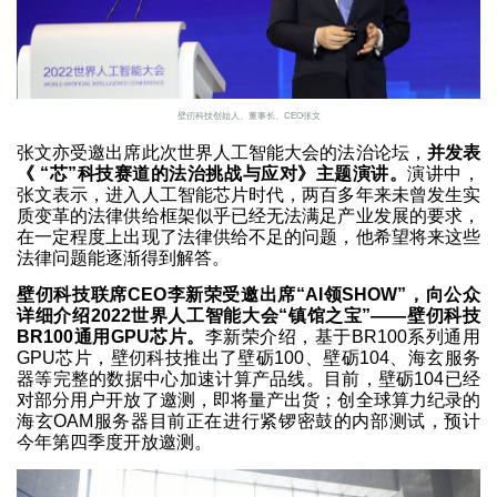
壁仞科技创始人、董事长、CEO张文
张文亦受邀出席此次世界人工智能大会的法治论坛，
并发表
《 “芯”科技赛道的法治挑战与应对》主题演讲。
演讲中，
张文表示，进入人工智能芯片时代，两百多年来未曾发生实
质变革的法律供给框架似乎已经无法满足产业发展的要求，
在一定程度上出现了法律供给不足的问题，他希望将来这些
法律问题能逐渐得到解答。
壁仞科技联席CEO李新荣受邀出席“AI领SHOW”，向公众
详细介绍2022世界人工智能大会“镇馆之宝”——壁仞科技
BR100通用GPU芯片。
李新荣介绍，基于BR100系列通用
GPU芯片，壁仞科技推出了壁砺100、壁砺104、海玄服务
器等完整的数据中心加速计算产品线。目前，壁砺104已经
对部分用户开放了邀测，即将量产出货；创全球算力纪录的
海玄OAM服务器目前正在进行紧锣密鼓的内部测试，预计
今年第四季度开放邀测。