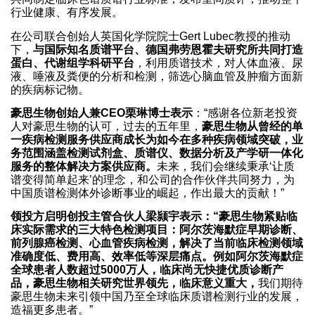
行业健康、有序发展。
在公司联合创始人英国化学院院士Gert Lubec教授的推动
下，
与国际知名质谱平台、德国弗劳恩霍夫研究所共同打造
蛋白、代谢组学科研平台
，利用质谱技术，对人体血液、尿
液、唾液及粪便的分析和检测，筛选心脑血管及肿瘤方面新
的疾病标记物。
豪思生物创始人兼CEO栗琳博士表示
：“感谢各位新老投资
人对豪思生物的认可，过去的五年里，
豪思生物从曾经的单
一疾病检测服务供应商成长为如今在多种疾病领域突破，业
务范围涵盖检测试剂盒、质谱仪、数据分析及产学研一体化
服务的整体解决方案供应商。
未来，我们会继续秉承‘让质
谱变得简单起来’的理念，和公司的合作伙伴共同努力，为
中国质谱检测体外诊断事业的崛起，作出最大的贡献！”
领投方启明创投主管合伙人梁颕宇表示：“豪思生物紧贴临
床实际需求的三大特色检测项目：阿尔茨海默症早期诊断、
前列腺癌检测、心血管疾病检测，解决了当前临床检测领域
准确度低、费用高、效率低等深层痛点。例如阿尔茨海默症
全球患者人数超过5000万人，临床尚无快捷优质诊断产
品，豪思生物相关研究世界领先，临床意义重大，
我们期待
豪思生物未来引领中国乃至全球临床质谱检测行业的发展，
造福更多患者。”