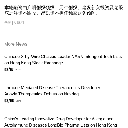
本轮融资由启明创投领投，元生创投、建发新兴投资及老股
东远洋资本跟投。易凯资本担任独家财务顾问。
来源 | 动脉网
More News
Chinese X-by-Wire Chassis Leader NASN Intelligent Tech Lists
on Hong Kong Stock Exchange
08/07
2026
Immune Mediated Disease Therapeutics Developer
Attovia Therapeutics Debuts on Nasdaq
08/06
2026
China’s Leading Innovative Drug Developer for Allergic and
Autoimmune Diseases LongBio Pharma Lists on Hong Kong