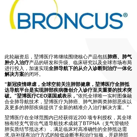
此轮融资后，堃博医疗将继续围绕核心产品包括
肺癌、肺气
肿介入治疗
产品的研发和升级、临床研究以及全球市场布局
进行投入，加速实现
全肺导航下的从介入诊断到治疗一体化
解决方案
的闭环。
“新冠疫情肆虐，全球空前关注肺部健康，堃博医疗全肺抵
达导航平台是实现肺部疾病微创介入诊疗至关重要的技术突
破。”堃博医疗CEO湛国威表示，
“依托全球唯一实时图像融
合全肺导航技术，堃博医疗为肺癌、肺气肿两类肺部恶疾以
及更多的肺部疾病提供了全新的精准介入治疗解决方案。”
堃博医疗在全球范围内已经获得近200 项专利授权，其全球
独有经支气管出气道导航技术成就了BTPNA（支气管镜经
肺实质结节抵达术），满足临床对高准确性的全肺抵达需
求,弥补现有治疗方式的较低诊断率和治疗短板，开辟肺部