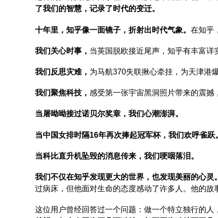
了我们的智慧，记录了时代的变迁。
十年里，知乎像一面镜子，折射出时代气象。
在知乎
我们关心时事，
当英国脱欧接近尾声，知乎有丰富详
我们反思灾难，
为马航370失联揪心牵挂，为天津港
我们聚焦科技，
感受第一张宇宙黑洞照片带来的震撼
当屠呦呦接过诺贝尔奖章，我们心潮澎湃。
当中国女排时隔16年再次捧起冠军杯，我们欢呼雀跃
当科比直升机坠毁的消息传来，我们哽咽落泪。
我们不仅在知乎发现更大的世界，也发现美丽的心灵
过病床，但他面对生命的态度感动了许多人。他的故
这位用户曾经回答过一个问题：做一个特立独行的人