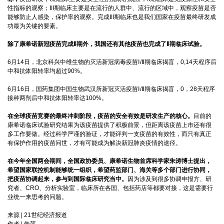
性指标的观察；III期临床主要是在流行的人群中、流行的区域中，观察疫苗是否
能够防止人感染，保护率的观察。完成III期临床也是我们国家在疫苗最终研发成
功最为关键的要素。
除了康希诺新冠疫苗完成Ⅱ期外，我国还有其他疫苗也完成了Ⅱ期临床试验。
6月14日，北京科兴中维生物的灭活新冠病毒疫苗Ⅰ/Ⅱ期临床揭盲，0,14天程序后
中和抗体阳转率均超过90%。
6月16日，国药集团中国生物武汉所新冠灭活疫苗Ⅰ/Ⅱ期临床揭盲，0，28天程序
接种两剂后中和抗体阳转率达100%。
在全球疫苗竞赛的最终冲刺阶段，疫苗的安全有效是研发生产的核心。
目前的
康希诺临床试验研究结果为该疫苗提供了积极前景，但距离该疫苗上市还有很
多工作要做。经过科学严谨的验证，才能评判一支疫苗的有效性，而只有真正
有保护作用的疫苗问世，才有可能成为解决新冠肺炎疫情的途径。
在今年全国两会期间，全国政协委员、康希诺生物首席科学家朱涛博士提出，
希望国家联控机制能够统一组织，希望药监部门、海关等多个部门进行协同，
把疫苗协调起来，参与到国际临床研究当中。
因为涉及到很多协调申报方、研
究者、CRO、分析实验室，临床所在各国、包括药店等都要对接，这是需要行
业统一来思考的问题。
来源 | 21世纪经济报道
作者 | 朱萍