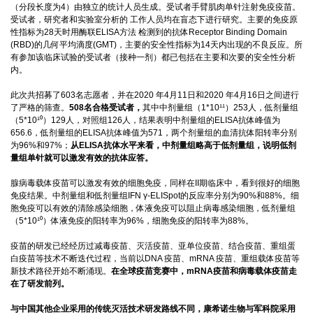
（分段长度为4）由独立的统计人员生成。受试者手臂肌肉单针注射免疫疫苗。
受试者，研究者和实验室分析的 工作人员均在盲态下进行研究。主要的免疫原
性指标为28天时用酶联ELISA方法 检测到的抗体Receptor Binding Domain
(RBD)的几何平均滴度(GMT)，主要的安全性指标为14天内出现的不良反应。所
有参加该临床试验的受试者（接种一剂）都已包括在主要和次要的安全性分析
内。
此次共招募了603名志愿者，并在2020 年4月11日和2020 年4月16日之间进行
了严格的筛查。
508名合格受试者，
其中中剂量组（1*10¹¹）253人，低剂量组
（5*10¹⁰）129人，对照组126人，结果表明中剂量组的ELISA抗体峰值为
656.6，低剂量组的ELISA抗体峰值为571，两个剂量组的血清抗体阳转率分别
为96%和97%；
从ELISA抗体水平来看，中剂量组略高于低剂量组，说明低剂
量组单针就可以激发有效的抗体应答。
腺病毒载体疫苗可以激发有效的细胞免疫，同样在II期临床中，看到很好的细胞
免疫结果。中剂量组和低剂量组IFN γ-ELISpot的反应率分别为90%和88%。细
胞免疫可以有效的清除感染细胞，体液免疫可以阻止病毒感染细胞，低剂量组
（5*10¹⁰）体液免疫的阳转率为96%，细胞免疫的阳转率为88%。
疫苗的研发已经经历过减毒疫苗、灭活疫苗、亚单位疫苗、结合疫苗、重组蛋
白疫苗等技术不断迭代过程，当前以DNA 疫苗、mRNA 疫苗、重组载体疫苗等
新技术路径开始不断涌现。
在全球疫苗竞赛中，mRNA疫苗和病毒载体疫苗走
在了研发前列。
与中国其他企业采用的传统灭活技术研发路线不同，康希诺生物与军科院采用