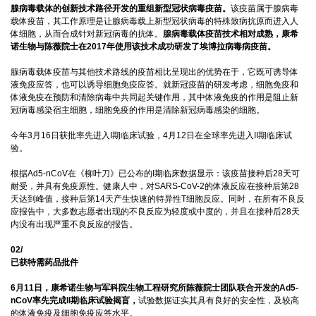
腺病毒载体的创新技术路径开发的重组新型冠状病毒疫苗。
该疫苗属于腺病毒
载体疫苗，其工作原理是让腺病毒载上新型冠状病毒的特殊致病抗原而进入人
体细胞，从而合成针对新冠病毒的抗体。
腺病毒载体疫苗技术相对成熟，康希
诺生物与陈薇院士在2017年使用该技术成功研发了埃博拉病毒病疫苗。
腺病毒载体疫苗与其他技术路线的疫苗相比呈现出的优势在于，它既可诱导体
液免疫应答，也可以诱导细胞免疫应答。就新冠疫苗的研发考虑，细胞免疫和
体液免疫在预防和清除病毒中共同起关键作用，其中体液免疫的作用是阻止新
冠病毒感染宿主细胞，细胞免疫的作用是清除新冠病毒感染的细胞。
今年3月16日获批率先进入I期临床试验，4月12日在全球率先进入II期临床试
验。
根据Ad5-nCoV在《柳叶刀》已公布的I期临床数据显示：该疫苗接种后28天可
耐受，并具有免疫原性。健康人中，对SARS-CoV-2的体液反应在接种后第28
天达到峰值，接种后第14天产生快速的特异性T细胞反应。同时，在所有不良反
应报告中，大多数志愿者出现的不良反应为轻度或中度的，并且在接种后28天
内没有出现严重不良反应的报告。
02/
已获特需药品批件
6月11日，康希诺生物与军科院生物工程研究所陈薇院士团队联合开发的Ad5-
nCoV率先完成II期临床试验揭盲，
试验数据证实其具有良好的安全性，及较高
的体液免疫及细胞免疫应答水平。