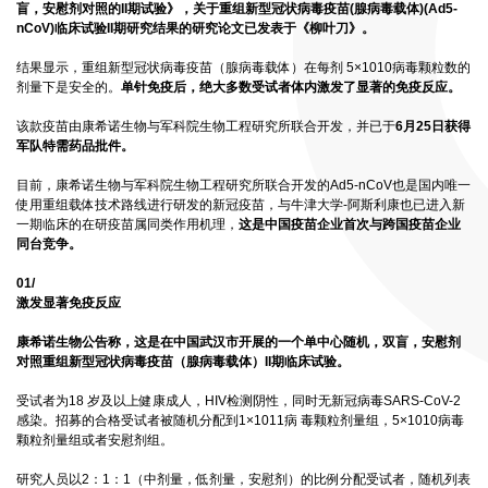
盲，安慰剂对照的II期试验》，
关于重组新型冠状病毒疫苗(腺病毒载体)(Ad5-
nCoV)临床试验II期研究结果的研究论文已发表于《柳叶刀》。
结果显示，重组新型冠状病毒疫苗（腺病毒载体）在每剂 5×1010病毒颗粒数的
剂量下是安全的。
单针免疫后，绝大多数受试者体内激发了显著的免疫反应。
该款疫苗由康希诺生物与军科院生物工程研究所联合开发，并已于
6月25日获得
军队特需药品批件。
目前，康希诺生物与军科院生物工程研究所联合开发的Ad5-nCoV也是国内唯一
使用重组载体技术路线进行研发的新冠疫苗，与牛津大学-阿斯利康也已进入新
一期临床的在研疫苗属同类作用机理，
这是中国疫苗企业首次与跨国疫苗企业
同台竞争。
01/
激发显著免疫反应
康希诺生物公告称，这是在中国武汉市开展的一个单中心随机，双盲，安慰剂
对照重组新型冠状病毒疫苗（腺病毒载体）II期临床试验。
受试者为18 岁及以上健康成人，HIV检测阴性，同时无新冠病毒SARS-CoV-2
感染。招募的合格受试者被随机分配到1×1011病 毒颗粒剂量组，5×1010病毒
颗粒剂量组或者安慰剂组。
研究人员以2：1：1（中剂量，低剂量，安慰剂）的比例分配受试者，随机列表