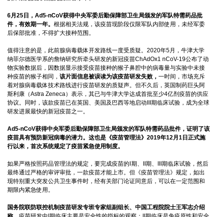
6月25日，Ad5-nCoV获得中央军委后勤保障部卫生局颁发的军队特需药品批
件，有效期一年。
根据相关法规，该疫苗现阶段仅限军队内部使用，未经军委
后保部批准，不得扩大接种范围。
值得注意的是，此前腺病毒载体开发路线一度受质疑。2020年5月，牛津大学
纳菲尔德医学系的詹纳研究所牵头研发的新冠疫苗ChAdOx1 nCoV-19公布了动
物实验数据后，因数据显示接受疫苗接种的猴子鼻腔中的病毒量与实验中未接
种疫苗的猴子相同，
该片面信息被误读为该疫苗研发失败，
一时间，市场充斥
着对腺病毒载体技术路线进行疫苗研发的质疑声。但不久后，英国制药巨头阿
斯利康（Astra Zeneca）表示，其已与牛津大学达成首批至少4亿剂疫苗的供应
协议。同时，该款疫苗已在英国、美国及巴西等地启动III期临床试验，成为全球
研发进展最快的新冠疫苗之一。
Ad5-nCoV获得中央军委后勤保障部卫生局颁发的军队特需药品批件，证明了该
疫苗具有预防新冠病毒的潜力。这也是《疫苗管理法》2019年12月1日正式施
行以来，首次系统规定了疫苗紧急使用制度。
如果严格按照药品管理法的规定，要完成疫苗的Ⅰ期、II期、III期临床试验，然后
最终通过严格的审评审批，一款疫苗才能上市。但《疫苗管理法》规定，如出
现特别重大突发公共卫生事件时，经有关部门论证同意后，可以在一定范围和
期限内紧急使用。
国务院联防联控机制疫苗研发专班专家组副组长、中国工程院院士王军志介绍
称，
疫苗研发中I期临床主要是安全性的指标的观察；II期临床是免疫原性和安全