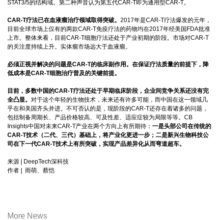
STAT3/5的结构域。第二种声音认为第五代CAR-T即为通用型CAR-T。
CAR-T疗法已在血液瘤治疗领域取得突破。
2017年是CAR-T疗法爆发的元年，
目前全球市场上仅有的两款CAR-T免疫疗法的药物均在2017年经美国FDA批准
上市。整体来看，目前CAR-T细胞疗法还处于产业初期的阶段。市场对CAR-T
的关注度持续上升。实体瘤市场远大于血液瘤。
必须正视并解决的问题是CAR-T的临床副作用。在保证疗法质量的前提下，降
低成本是CAR-T细胞治疗普及的关键前提。
目前，多数中国的CAR-T疗法还处于早期临床阶段，企业间竞争关系还没有完
全凸显。
对于这个年轻的生物技术，未来还有许多可能，而中国在这一领域几
乎在和美国齐头并进。不可否认的是，现阶段的CAR-T还存在着诸多的问题，
包括制备周期长、产品价格较高、可及性差、适应症较为局限等等。CB
Insights中国对未来CAR-T产业在两个方向上有所期待：
一是头部公司在传统的
CAR-T技术（二代、三代）基础上，将产业化更进一步；二是新兴生物科技公
司在下一代CAR-T技术上有所突破，实现产品差异化从而弯道超车。
来源 | DeepTech深科技
作者 | 雨萌、蔡恺
More News