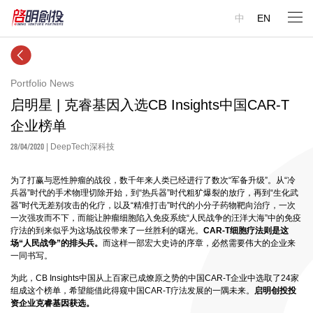
中
EN
Portfolio News
启明星 | 克睿基因入选CB Insights中国CAR-T
企业榜单
28/04/2020
| DeepTech深科技
为了打赢与恶性肿瘤的战役，数千年来人类已经进行了数次“军备升级”。从“冷
兵器”时代的手术物理切除开始，到“热兵器”时代粗犷爆裂的放疗，再到“生化武
器”时代无差别攻击的化疗，以及“精准打击”时代的小分子药物靶向治疗，一次
一次强攻而不下，而能让肿瘤细胞陷入免疫系统“人民战争的汪洋大海”中的免疫
疗法的到来似乎为这场战役带来了一丝胜利的曙光。
CAR-T细胞疗法则是这
场“人民战争”的排头兵。
而这样一部宏大史诗的序章，必然需要伟大的企业来
一同书写。
为此，CB Insights中国从上百家已成燎原之势的中国CAR-T企业中选取了24家
组成这个榜单，希望能借此得窥中国CAR-T疗法发展的一隅未来。
启明创投投
资企业克睿基因获选。