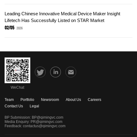
Leading Chinese Innovative Medical Device Maker Insight
Lifetech Has Successfully Listed on STAR Market
02/05
2026
WeChat
Team
Portfolio
Newsroom
About Us
Careers
Contact Us
Legal
BP Submission:
BP@qimingvc.com
Media Enquiry:
PR@qimingvc.com
Feedback:
contactus@qimingvc.com