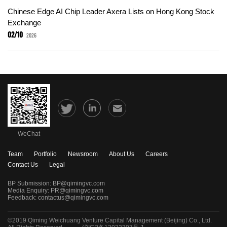
Chinese Edge AI Chip Leader Axera Lists on Hong Kong Stock
Exchange
02/10
2026
WeChat
Team
Portfolio
Newsroom
About Us
Careers
Contact Us
Legal
BP Submission:
BP@qimingvc.com
Media Enquiry:
PR@qimingvc.com
Feedback:
contactus@qimingvc.com
©2019 Qiming Weichuang Venture Capital Management (Beijing) Co., Ltd.