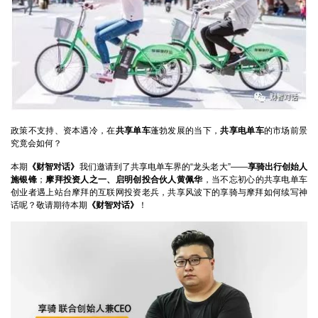
政策不支持、资本遇冷，在
共享单车
蓬勃发展的当下，
共享电单车
的市场前景
究竟会如何？
本期
《财智对话》
我们邀请到了共享电单车界的“龙头老大”——
享骑出行创始人
施银锋
；
摩拜投资人之一、启明创投合伙人
黄佩华
，当不忘初心的共享电单车
创业者遇上站台摩拜的互联网投资老兵，共享风波下的享骑与摩拜如何续写神
话呢？敬请期待本期
《财智对话》
！