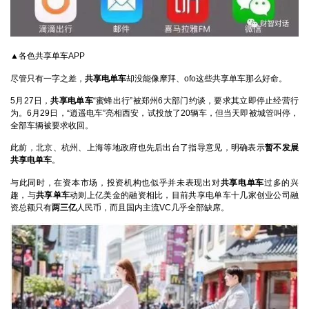
▲各色共享单车APP
尽管只有一字之差，
共享电单车
却没能像摩拜、ofo这些共享单车那么好命。
5月27日，
共享电单车
“蜜蜂出行”被郑州6大部门约谈，要求其立即停止经营行
为。6月29日，“逍遥电车”亮相西安，试投放了20辆车，但当天即被城管叫停，
全部车辆被要求收回。
此前，北京、杭州、上海等地政府也先后出台了指导意见，明确表示
暂不发展
共享电单车
。
与此同时，在资本市场，投资机构也似乎并未表现出对
共享电单车
过多的兴
趣，与
共享单车
动则上亿美金的融资相比，目前共享电单车十几家创业公司融
资总额只有
两三亿
人民币，而且国内主流VC几乎全部缺席。