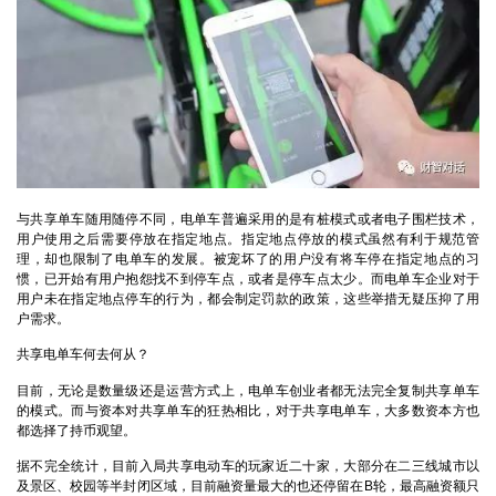
与共享单车随用随停不同，电单车普遍采用的是有桩模式或者电子围栏技术，
用户使用之后需要停放在指定地点。指定地点停放的模式虽然有利于规范管
理，却也限制了电单车的发展。被宠坏了的用户没有将车停在指定地点的习
惯，已开始有用户抱怨找不到停车点，或者是停车点太少。而电单车企业对于
用户未在指定地点停车的行为，都会制定罚款的政策，这些举措无疑压抑了用
户需求。
共享电单车何去何从？
目前，无论是数量级还是运营方式上，电单车创业者都无法完全复制共享单车
的模式。而与资本对共享单车的狂热相比，对于共享电单车，大多数资本方也
都选择了持币观望。
据不完全统计，目前入局共享电动车的玩家近二十家，大部分在二三线城市以
及景区、校园等半封闭区域，目前融资量最大的也还停留在B轮，最高融资额只