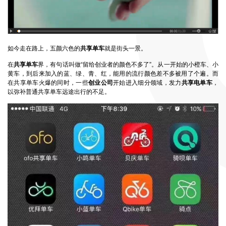
如今走在路上，五颜六色的
共享单车
就是街头一景。
在
共享单车
界，有句话叫做“留给创业者的颜色不多了”。从一开始的小橙车、小
黄车，到后来加入的蓝、绿、青、红，能用的流行颜色差不多被用了个遍。而
在共享单车火爆的同时，一些
创业公司
开始进入细分领域，发力
共享电单车
，
以弥补普通共享单车远途出行的不足。