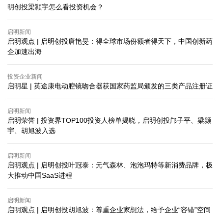
明创投梁颕宇怎么看投资机会？
启明新闻
启明观点 | ​启明创投唐艳旻：得全球市场份额者得天下，中国创新药
企加速出海
投资企业新闻
启明星 | 英途康电动腔镜吻合器获国家药监局颁发的三类产品注册证
启明新闻
启明荣誉 | 投资界TOP100投资人榜单揭晓，启明创投邝子平、梁颕
宇、胡旭波入选
启明新闻
启明观点 | ​启明创投叶冠泰：元气森林、泡泡玛特等新消费品牌，极
大推动中国SaaS进程
启明新闻
启明观点 | ​启明创投胡旭波：尊重企业家想法，给予企业“容错”空间