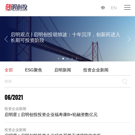
启明观点 | 启明创投周志峰：今年大概率将出现“超级
启明观点 | 启明创投陈侃：AI对生物医药行业的变革
启明观点 | 启明创投邝子平：中国的人工智能投资并
Gary Rieschel：中国或将有12%的GDP来自医疗领域
中
EN
AI应用”
已经显现
不过热，理应吸引全世界的资金
启明观点 | 启明创投胡旭波：十年沉浮，创新药进入
长期可投资阶段
启明观点 | 启明创投陈侃：AI对生物医药行业的变革
启明观点 | 启明创投邝子平：中国的人工智能投资并
全部
ESG聚焦
启明新闻
投资企业新闻
已经显现
不过热，理应吸引全世界的资金
06/2021
投资企业新闻
启明星 | 启明创投投资企业福寿康B+轮融资数亿元
投资企业新闻