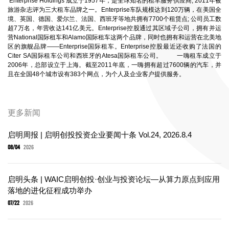
Enterprise Holdings 成立于1957年，是全球知名的租车服务供应商; 2011年被
旅游杂志评为三大租车品牌之一。Enterprise车队规模达到120万辆，在美国全
境、英国、德国、爱尔兰、法国、西班牙等地共拥有7700个租赁点; 公司员工数
超7万名，年营收达141亿美元。Enterprise控股通过其区域子公司，拥有并运
营National国际租车和Alamo国际租车这两个品牌，同时也拥有和运营在北美地
区的旗舰品牌——Enterprise国际租车。Enterprise控股最近还收购了法国的
Citer SA国际租车公司和西班牙的Atesa国际租车公司。 一嗨租车成立于
2006年，总部设立于上海。截至2011年底，一嗨拥有超过7600辆的汽车，并
且在全国48个城市设有383个网点，为个人及企业客户提供服务。
更多新闻
启明周报 | 启明创投投资企业要闻十条 Vol.24, 2026.8.4
08/04
2026
启明头条 | WAIC启明创投·创业与投资论坛—从算力原点到应用
落地的进化征程成功举办
07/22
2026