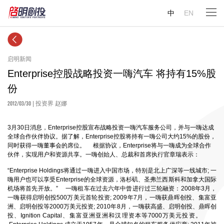
中
EN
启明新闻
Enterprise控股战略投资一嗨汽车 将持有15%股
份
2012/03/30
| 投资界 赵娜
3月30日消息，Enterprise控股宣布战略投资一嗨汽车服务公司，并与一嗨达成
全球合作伙伴协议。据了解，Enterprise控股将持有一嗨公司大约15%的股份，
同时获得一嗨董事会的席位。 根据协议，Enterprise将与一嗨成为全球合作
伙伴，实现用户和资源共享。一嗨创始人、总裁和首席执行官章瑞表示：
“Enterprise Holdings将通过一嗨进入中国市场，特别是北上广深等一线城市; 一
嗨用户也可以享受Enterprise的全球资源，洛杉矶、圣弗兰西斯科和加拿大国际
机场将首先开放。” 一嗨租车在过去六年中曾进行过三轮融资：2008年3月，
一嗨获得启明创投500万美元首轮投资; 2009年7月，一嗨获鼎晖创投、集富亚
洲、启明创投等2000万美元投资; 2010年8月，一嗨获高盛、启明创投、鼎晖创
投、Ignition Capital、集富亚洲亚洲和汉理资本等7000万美元投资。