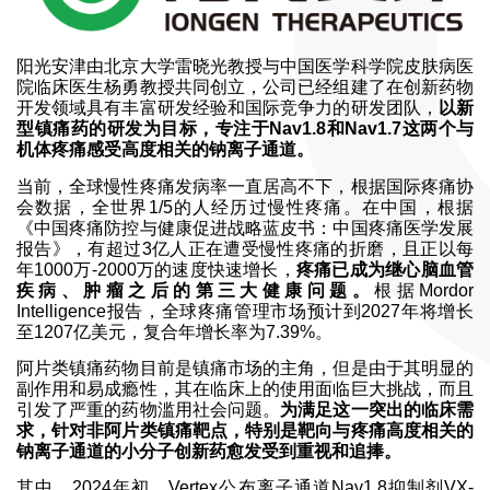
阳光安津由北京大学雷晓光教授与中国医学科学院皮肤病医
院临床医生杨勇教授共同创立，公司已经组建了在创新药物
开发领域具有丰富研发经验和国际竞争力的研发团队，
以新
型镇痛药的研发为目标，专注于Nav1.8和Nav1.7这两个与
机体疼痛感受高度相关的钠离子通道。
当前，全球慢性疼痛发病率一直居高不下，根据国际疼痛协
会数据，全世界1/5的人经历过慢性疼痛。在中国，根据
《中国疼痛防控与健康促进战略蓝皮书：中国疼痛医学发展
报告》，有超过3亿人正在遭受慢性疼痛的折磨，且正以每
年1000万-2000万的速度快速增长，
疼痛已成为继心脑血管
疾病、肿瘤之后的第三大健康问题。
根据Mordor
Intelligence报告，全球疼痛管理市场预计到2027年将增长
至1207亿美元，复合年增长率为7.39%。
阿片类镇痛药物目前是镇痛市场的主角，但是由于其明显的
副作用和易成瘾性，其在临床上的使用面临巨大挑战，而且
引发了严重的药物滥用社会问题。
为满足这一突出的临床需
求，针对非阿片类镇痛靶点，特别是靶向与疼痛高度相关的
钠离子通道的小分子创新药愈发受到重视和追捧。
其中，2024年初，Vertex公布离子通道Nav1.8抑制剂VX-