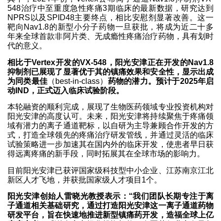
548治疗中至重度急性疼痛3期临床的最新数据，研究达到
NPRS以及SPID48主要终点，相比安慰剂显著改善。这一
靶向Nav1.8的新型小分子药物一旦获批，将成为近二十多
年来全球首款非阿片类、无成瘾性疼痛治疗药物，具有划时
代的意义。
相比于Vertex开发的VX-548，阳光安津正在开发的Nav1.8
抑制剂已展现了显著优于其的镇痛效果和安全性，显示出成
为同类最佳
（best-in-class）
药物的潜力。预计于2025年启
动IND，正式迈入临床试验阶段。
本轮融资的顺利完成，展现了生物医药领域专业投资机构对
阳光安津的高度认可。未来，阳光安津将持续聚焦于疼痛领
域有潜力的离子通道靶标，以自研为主导兼顾合作开发的方
式，打造全球领先的疼痛治疗研发管线，并通过灵活的临床
试验策略进一步加速其在国内外的临床开发，使患者早日获
得远离疼痛的新手段，同时拓展其在全球市场的影响力。
目前阳光安津已获评国家级科技型中小企业、江苏南京江北
新区人才飞地，并获批国家级人才项目1个。
阳光安津创始人雷晓光教授表示：“
我们团队长期专注于离
子通道相关基础研究，通过打造阳光安津这一离子通道药物
研发平台，旨在快速地推进新型镇痛药开发，造福全球上亿