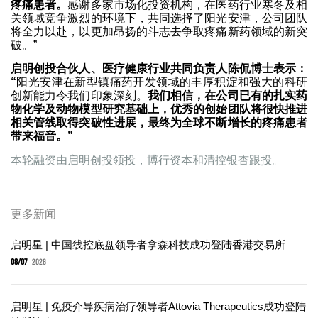
疼痛患者。
感谢多家市场化投资机构，在医药行业寒冬及相
关领域竞争激烈的环境下，共同选择了阳光安津，公司团队
将全力以赴，以更加昂扬的斗志去争取疼痛新药领域的新突
破。”
启明创投合伙人、医疗健康行业共同负责人陈侃博士表示：
“
阳光安津在新型镇痛药开发领域的丰厚积淀和强大的科研
创新能力令我们印象深刻。
我们相信，在公司已有的扎实药
物化学及动物模型研究基础上，优秀的创始团队将很快推进
相关管线取得突破性进展，最终为全球不断增长的疼痛患者
带来福音。”
本轮融资由启明创投领投，博行资本和清控银杏跟投。
更多新闻
启明星 | 中国线控底盘领导者拿森科技成功登陆香港交易所
08/07
2026
启明星 | 免疫介导疾病治疗领导者Attovia Therapeutics成功登陆