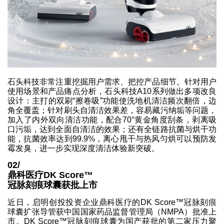
石头科技非常注重挖掘用户需求、把控产品细节。针对用户
使用场景和产品痛点分析，石头科技A10系列做出多项改良
设计：主打的双刷“擦卷吸”功能使洗地机清洁频次翻倍，边
角全覆盖；针对刷头自清洁效果差，容易藏污纳垢等问题，
加入了内外双向清洁功能，配合70°黄金角度刮条，剥离吸
口污垢，达到全面自清洁的效果；还有全链路抗菌与烘干功
能，抗菌效率达到99.9%，离心甩干与热风匀烘可以预防发
霉发臭，进一步实现深度清洁体验新突破。
02/
鼎科医疗DK Score™
冠脉刻痕球囊获批上市
近日，启明创投投资企业鼎科医疗的DK Score™冠脉刻痕
球囊扩张导管获中国国家药品监督管理局（NMPA）批准上
市。DK Score™冠脉刻痕球囊为国产获批的第二家压力聚